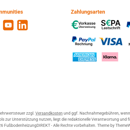
mmunities
Zahlungsarten
gram
YouTube
LinkedIn
Vorkasse, SEPA-Lastschrift, 
PayPal Rechnung, VISA, Mas
American Express, Klarna
 Mehrwertsteuer zzgl.
Versandkosten
und ggf. Nachnahmegebühren, wenn 
zur Unterstützung nutzen, liegt die redaktionelle Verantwortung und fi
6 FußbodenheizungDIREKT - Alle Rechte vorbehalten. Theme by
Theme