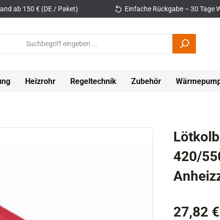
and ab 150 € (DE / Paket)
Einfache Rückgabe – 30 Tage W
ung
Heizrohr
Regeltechnik
Zubehör
Wärmepum
Lötkol
420/55
Anheizz
27,82 €