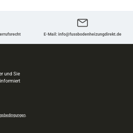
errufsrecht
E-Mail:
info@fussbodenheizungdirekt.de
er und Sie
informiert
gsbedingungen
.