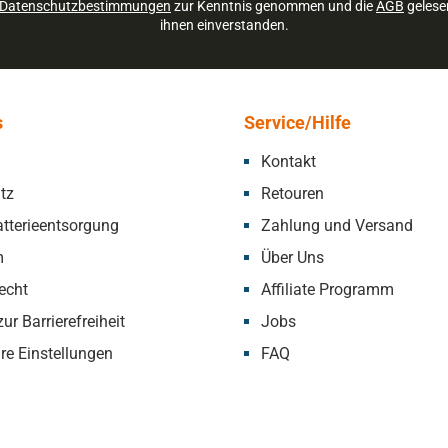
Datenschutzbestimmungen
zur Kenntnis genommen und die
AGB
gelese
ihnen einverstanden.
s
Service/Hilfe
Kontakt
tz
Retouren
tterieentsorgung
Zahlung und Versand
m
Über Uns
echt
Affiliate Programm
ur Barrierefreiheit
Jobs
re Einstellungen
FAQ