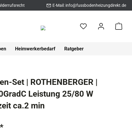
iderrufsrecht
E-Mail:
info@fussbodenheizungdirekt.de
pen
Heimwerkerbedarf
Ratgeber
ben-Set | ROTHENBERGER |
0GradC Leistung 25/80 W
eit ca.2 min
*