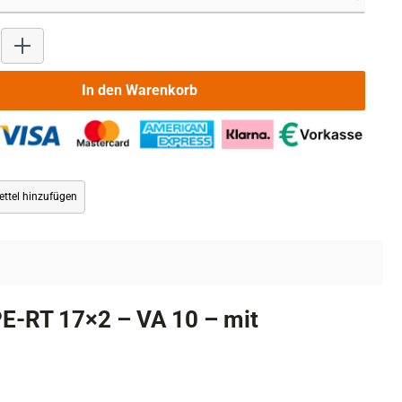
Produkt Anzahl: Gib den gewünschten Wert ein oder benutze die 
In den Warenkorb
ttel hinzufügen
E-RT 17×2 – VA 10 – mit