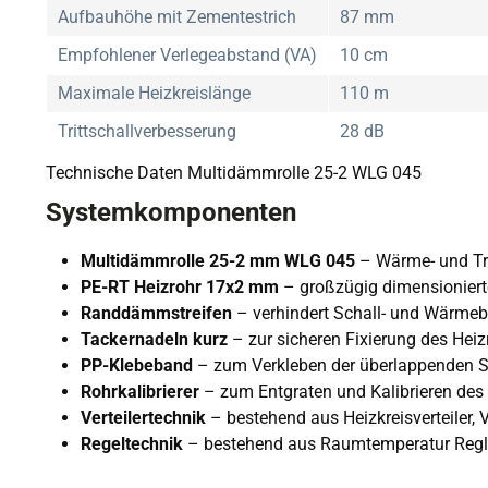
Aufbauhöhe mit Zementestrich
87 mm
Empfohlener Verlegeabstand (VA)
10 cm
Maximale Heizkreislänge
110 m
Trittschallverbesserung
28 dB
Technische Daten Multidämmrolle 25-2 WLG 045
Systemkomponenten
Multidämmrolle 25-2 mm WLG 045
– Wärme- und Tri
PE-RT Heizrohr 17x2 mm
– großzügig dimensioniert
Randdämmstreifen
– verhindert Schall- und Wärme
Tackernadeln kurz
– zur sicheren Fixierung des Heiz
PP-Klebeband
– zum Verkleben der überlappenden 
Rohrkalibrierer
– zum Entgraten und Kalibrieren des
Verteilertechnik
– bestehend aus Heizkreisverteiler,
Regeltechnik
– bestehend aus Raumtemperatur Regler