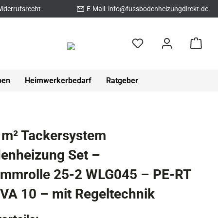
iderrufsrecht
E-Mail:
info@fussbodenheizungdirekt.de
pen
Heimwerkerbedarf
Ratgeber
 m² Tackersystem
enheizung Set –
ämmrolle 25-2 WLG045 – PE-RT
VA 10 – mit Regeltechnik