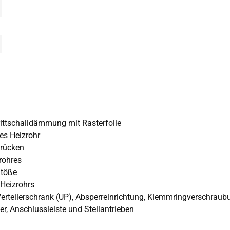
ttschalldämmung mit Rasterfolie
es Heizrohr
brücken
rohres
Stöße
 Heizrohrs
 Verteilerschrank (UP), Absperreinrichtung, Klemmringverschra
, Anschlussleiste und Stellantrieben