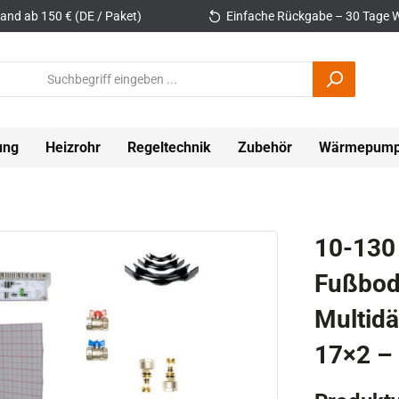
and ab 150 € (DE / Paket)
Einfache Rückgabe – 30 Tage W
ung
Heizrohr
Regeltechnik
Zubehör
Wärmepum
10-130
Fußbod
Multid
17×2 – 