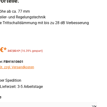
orteile:
öhe ab ca. 77 mm
teiler- und Regelungstechnik
rte Trittschalldämmung mit bis zu 28 dB Verbesserung
 €*
347,80 €*
(16.39% gespart)
r: FBH1610601
St. zzgl. Versandkosten
er Spedition
Lieferzeit: 3-5 Arbeitstage
auswählen
e