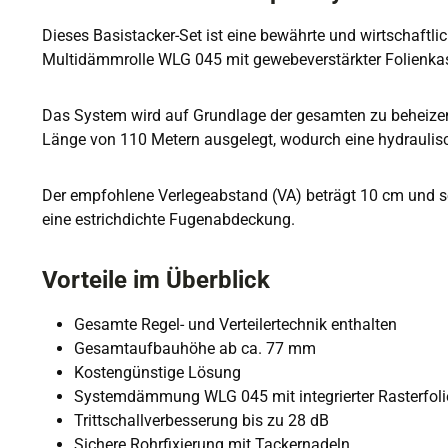
Dieses Basistacker-Set ist eine bewährte und wirtschaftli
Multidämmrolle WLG 045 mit gewebeverstärkter Folienkasc
Das System wird auf Grundlage der gesamten zu beheizend
Länge von 110 Metern ausgelegt, wodurch eine hydraulisch
Der empfohlene Verlegeabstand (VA) beträgt 10 cm und sor
eine estrichdichte Fugenabdeckung.
Vorteile im Überblick
Gesamte Regel- und Verteilertechnik enthalten
Gesamtaufbauhöhe ab ca. 77 mm
Kostengünstige Lösung
Systemdämmung WLG 045 mit integrierter Rasterfoli
Trittschallverbesserung bis zu 28 dB
Sichere Rohrfixierung mit Tackernadeln