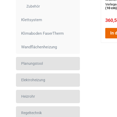
Verlege
Zubehör
(10 cm
20 m²
|
Heizroh
360,5
Klettsystem
In 
Klimaboden FaserTherm
Wandflächenheizung
Planungstool
Elektroheizung
Heizrohr
Regeltechnik