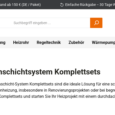
and ab 150 € (DE / Paket)
Einfache Rückgabe – 30 Tage W
ung
Heizrohr
Regeltechnik
Zubehör
Wärmepum
schichtsystem Komplettsets
schicht-System Komplettsets sind die ideale Lösung für eine sch
heizung, insbesondere in Renovierungsprojekten oder bei begre
Komplettsets und starten Sie Ihr Heizprojekt mit einem durchd