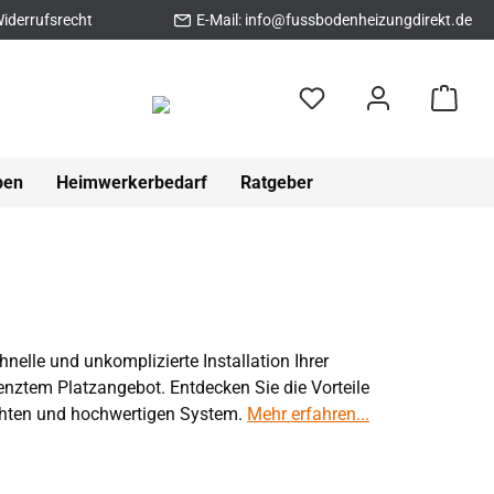
iderrufsrecht
E-Mail:
info@fussbodenheizungdirekt.de
pen
Heimwerkerbedarf
Ratgeber
nelle und unkomplizierte Installation Ihrer
nztem Platzangebot. Entdecken Sie die Vorteile
achten und hochwertigen System.
Mehr erfahren...