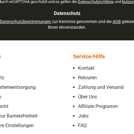
 durch reCAPTCHA geschützt und es gelten die
Datenschutzrichtlinie
und
Nutzun
*
Datenschutz
Datenschutzbestimmungen
zur Kenntnis genommen und die
AGB
gelese
ihnen einverstanden.
s
Service/Hilfe
Kontakt
tz
Retouren
tterieentsorgung
Zahlung und Versand
m
Über Uns
echt
Affiliate Programm
ur Barrierefreiheit
Jobs
re Einstellungen
FAQ