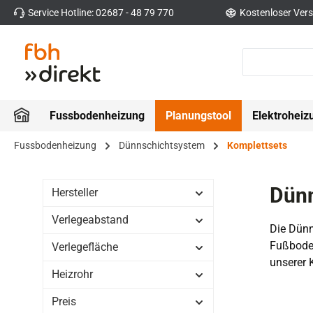
Service Hotline: 02687 - 48 79 770
Kostenloser Vers
 Hauptinhalt springen
Zur Suche springen
Zur Hauptnavigation springen
Fussbodenheizung
Planungstool
Elektroheiz
Fussbodenheizung
Dünnschichtsystem
Komplettsets
Dünn
Hersteller
Verlegeabstand
Die Dünn
Fußboden
Verlegefläche
unserer 
Heizrohr
Preis