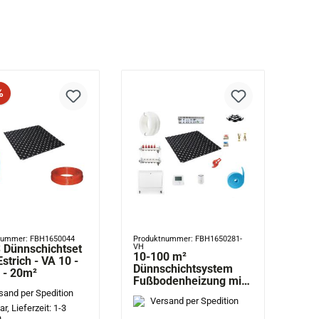
tt
%
nummer: FBH1650044
Produktnummer: FBH1650281-
 Dünnschichtset
VH
10-100 m²
strich - VA 10 -
Dünnschichtsystem
 - 20m²
Fußbodenheizung mit
Regeltechnik
sand per Spedition
Versand per Spedition
r, Lieferzeit: 1-3
n