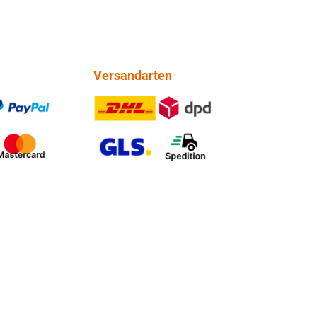
Versandarten
PayPal
DHL DPD
tercard
GLS Spedition