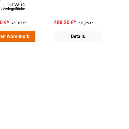
abstand:
VA 10 -
)
|
Verlegefläche:
Heizrohr:
PE-RT-
r
0 €*
488,20 €*
450,63 €*
610,25 €*
den Warenkorb
Details