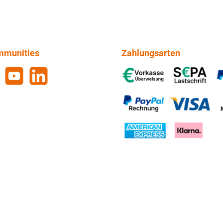
mmunities
Zahlungsarten
gram
YouTube
LinkedIn
Vorkasse, SEPA-Lastschrift, 
PayPal Rechnung, VISA, Mas
American Express, Klarna