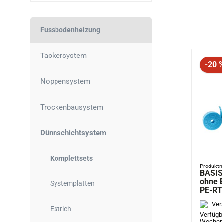
Fussbodenheizung
Tackersystem
Raba
-20 
Noppensystem
Trockenbausystem
Dünnschichtsystem
Komplettsets
Produkt
BASIS
ohne E
Systemplatten
PE-RT
Ver
Estrich
Verfügba
Woche