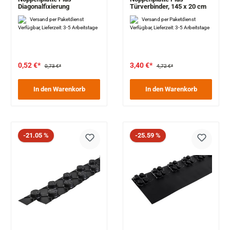
Diagonalfixierung
Türverbinder, 145 x 20 cm
Versand per Paketdienst
Versand per Paketdienst
Verfügbar, Lieferzeit: 3-5 Arbeitstage
Verfügbar, Lieferzeit: 3-5 Arbeitstage
0,52 €*
3,40 €*
0,73 €*
4,72 €*
In den Warenkorb
In den Warenkorb
Rabatt
Rabatt
-21.05 %
-25.59 %