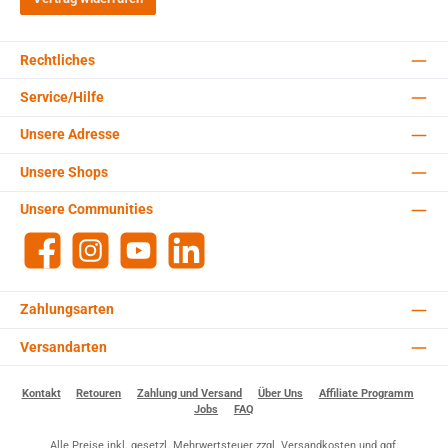
Rechtliches
Service/Hilfe
Unsere Adresse
Unsere Shops
Unsere Communities
Facebook
Instagram
YouTube
LinkedIn
Zahlungsarten
Versandarten
Kontakt
Retouren
Zahlung und Versand
Über Uns
Affiliate Programm
Jobs
FAQ
Alle Preise inkl. gesetzl. Mehrwertsteuer zzgl.
Versandkosten
und ggf.