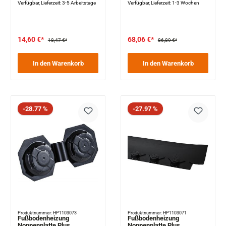
Verfügbar, Lieferzeit: 3-5 Arbeitstage
Verfügbar, Lieferzeit: 1-3 Wochen
14,60 €*
68,06 €*
18,47 €*
86,89 €*
In den Warenkorb
In den Warenkorb
Rabatt
Rabatt
-28.77 %
-27.97 %
Produktnummer: HP1103073
Produktnummer: HP1103071
Fußbodenheizung
Fußbodenheizung
Noppenplatte Plus
Noppenplatte Plus