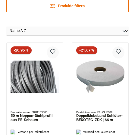
Produkte filtern
Rabatt
Rabatt
-20.95 %
-21.67 %
Produktnummer: FBH1103005
Produktnummer: FBH-SUE008
50 m Noppen-Dichtprofil
Doppelklebeband Schlüter-
aus PE-Schaum
BEKOTEC-ZDK | 66 m
Versand per Paketdienst
Versand per Paketdienst