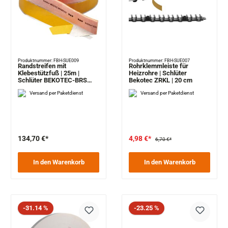
Produktnummer: FBH-SUE009
Produktnummer: FBH-SUE007
Randstreifen mit
Rohrklemmleiste für
Klebestützfuß | 25m |
Heizrohre | Schlüter
Schlüter BEKOTEC-BRS
Bekotec ZRKL | 20 cm
KSF
Versand per Paketdienst
Versand per Paketdienst
134,70 €*
4,98 €*
6,70 €*
In den Warenkorb
In den Warenkorb
Rabatt
Rabatt
-31.14 %
-23.25 %