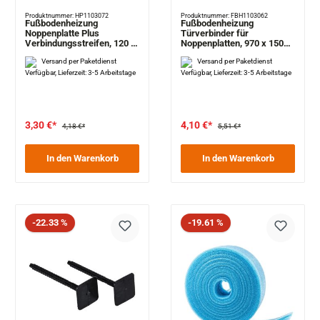
Produktnummer: HP1103072
Produktnummer: FBH1103062
Fußbodenheizung
Fußbodenheizung
Noppenplatte Plus
Türverbinder für
Verbindungsstreifen, 120 x
Noppenplatten, 970 x 150
10 cm
mm
Versand per Paketdienst
Versand per Paketdienst
Verfügbar, Lieferzeit: 3-5 Arbeitstage
Verfügbar, Lieferzeit: 3-5 Arbeitstage
3,30 €*
4,10 €*
4,18 €*
5,51 €*
In den Warenkorb
In den Warenkorb
Rabatt
Rabatt
-22.33 %
-19.61 %