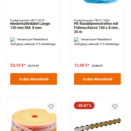
Produktnummer: HP1112079
Produktnummer: FBH1112004
Niederhaltedübel Länge:
PE-Randdämmstreifen mit
120 mm DM: 8 mm
Folienschürze 150 x 8 mm ,
25 m
Versand per Paketdienst
Versand per Paketdienst
Verfügbar, Lieferzeit: 3-5 Arbeitstage
Verfügbar, Lieferzeit: 3-5 Arbeitstage
23,10 €*
12,30 €*
29,74 €*
15,30 €*
In den Warenkorb
In den Warenkorb
Rabatt
-25.67 %