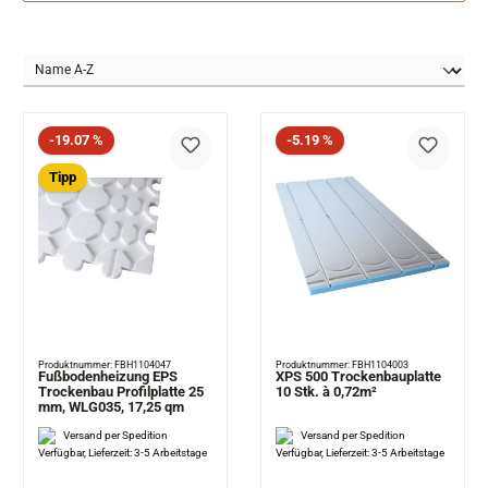
Rabatt
Rabatt
-19.07 %
-5.19 %
Tipp
Produktnummer: FBH1104047
Produktnummer: FBH1104003
Fußbodenheizung EPS
XPS 500 Trockenbauplatte
Trockenbau Profilplatte 25
10 Stk. à 0,72m²
mm, WLG035, 17,25 qm
Versand per Spedition
Versand per Spedition
Verfügbar, Lieferzeit: 3-5 Arbeitstage
Verfügbar, Lieferzeit: 3-5 Arbeitstage