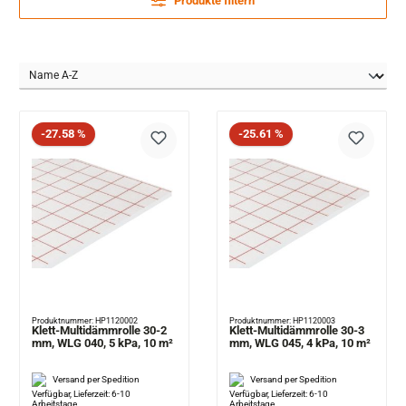
Produkte filtern
Rabatt
Rabatt
-27.58 %
-25.61 %
Produktnummer: HP1120002
Produktnummer: HP1120003
Klett-Multidämmrolle 30-2
Klett-Multidämmrolle 30-3
mm, WLG 040, 5 kPa, 10 m²
mm, WLG 045, 4 kPa, 10 m²
Versand per Spedition
Versand per Spedition
Verfügbar, Lieferzeit: 6-10
Verfügbar, Lieferzeit: 6-10
Arbeitstage
Arbeitstage