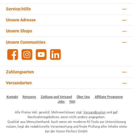
Service/Hilfe
Unsere Adresse
Unsere Shops
Unsere Communities
Facebook
Instagram
YouTube
LinkedIn
Zahlungsarten
Versandarten
Kontakt
Retouren
Zahlung und Versand
Über Uns
Affiliate Programm
Jobs
FAQ
Alle Preise inkl. gesetzl. Mehrwertsteuer zzgl.
Versandkosten
und ggf.
Nachnahmegebühren, wenn nicht anders angegeben.
Qualität aus Menschenhand: Auch wenn wir moderne KI-Tools zur Unterstützung
nutzen, liegt die redaktionelle Verantwortung und finale Prüfung aller Inhalte stets
bei der Home Perfect GmbH.