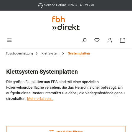
Zum Hauptinhalt springen
Service Hotline: 02687 - 48 79 770
Fussbodenheizung
Klettsystem
Systemplatten
Klettsystem Systemplatten
Die großen Faltplatten aus EPS sind mit einer speziellen
Folienvelouroberfläche versehen, die das Heizrohr sicher befestigt. Ein
aufgedrucktes Raster unterstützt Sie dabei, die Verlegeabstände genau
einzuhalten.
Mehr erfahren...