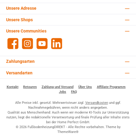
Unsere Adresse
Unsere Shops
Unsere Communities
Facebook
Instagram
YouTube
LinkedIn
Zahlungsarten
Versandarten
Kontakt
Retouren
Zahlung und Versand
Über Uns
Affiliate Programm
Jobs
FAQ
Alle Preise inkl. gesetzl. Mehrwertsteuer zzgl.
Versandkosten
und ggf.
Nachnahmegebühren, wenn nicht anders angegeben.
Qualität aus Menschenhand: Auch wenn wir moderne KI-Tools zur Unterstützung
nutzen, liegt die redaktionelle Verantwortung und finale Prüfung aller Inhalte stets
bei der Home Perfect GmbH.
© 2026 FußbodenheizungDIREKT - Alle Rechte vorbehalten. Theme by
ThemeWare®