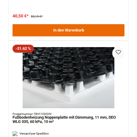
40,50 €*
55,19 €*
In den Warenkorb
Rabatt
-31.62 %
Produktnummer: FBH1103020V
Fußbodenheizung Noppenplatte mit Dämmung, 11 mm, DEO
WLG 035, 60 kPa, 10 m²
Versand per Spedition