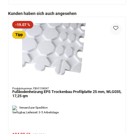
Produktgalerie überspringen
Kunden haben sich auch angesehen
Rabatt
-19.07 %
Tipp
Produktnummer: FBH1104047
Fußbodenheizung EPS Trockenbau Profilplatte 25 mm, WLG035,
17,25 qm
Versand per Spedition
Verfügbar, Lieferzeit: 3-5 Arbeitstage