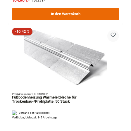
104,90 €*
129,62 €*
In den Warenkorb
Rabatt
-10.42 %
Produktnummer: FBH1104002
Fußbodenheizung Wärmeleitbleche für
Trockenbau-/Profilplatte, 50 Stück
Versand per Paketdienst
Verfügbar, Lieferzeit: 3-5 Arbeitstage