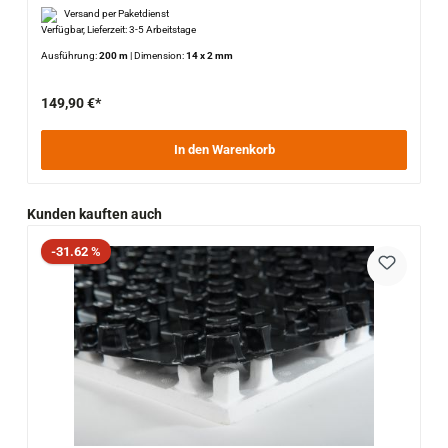
Versand per Paketdienst
Verfügbar, Lieferzeit: 3-5 Arbeitstage
Ausführung:
200 m
|
Dimension:
14 x 2 mm
149,90 €*
In den Warenkorb
Produktgalerie überspringen
Kunden kauften auch
Rabatt
-31.62 %