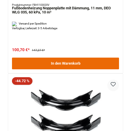
Produktnummer: FBH1103020V
Fußbodenheizung Noppenplatte mit Dämmung, 11 mm, DEO
WLG 035, 60 kPa, 10 m²
Versand per Spedition
Verfügbar, Lieferzeit: 3-5 Arbeitstage
100,70 €*
147,27 €*
In den Warenkorb
Rabatt
-44.72 %