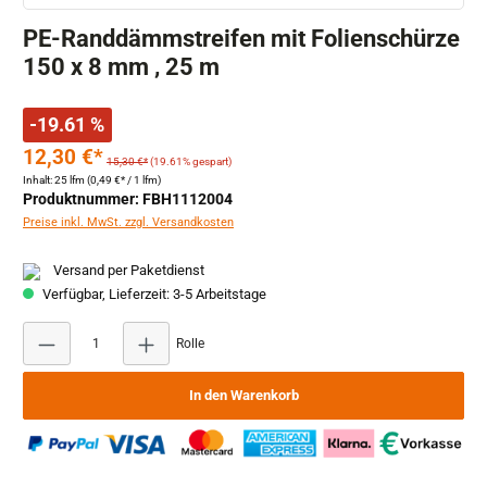
PE-Randdämmstreifen mit Folienschürze
150 x 8 mm , 25 m
-19.61 %
12,30 €*
15,30 €*
(19.61% gespart)
Inhalt:
25 lfm
(0,49 €* / 1 lfm)
Produktnummer: FBH1112004
Preise inkl. MwSt. zzgl. Versandkosten
Versand per Paketdienst
Verfügbar, Lieferzeit: 3-5 Arbeitstage
Produkt Anzahl: Gib den gewünschten Wert ein oder
Rolle
In den Warenkorb