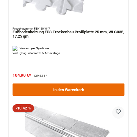
Produktnummer: FBH1104047
Fußbodenheizung EPS Trockenbau Profilplatte 25 mm, WLG035,
17,25 qm
Versand per Spedition
Verfügbar, Lieferzeit: 3-5 Arbeitstage
104,90 €*
129,62 €*
In den Warenkorb
Rabatt
-10.42 %