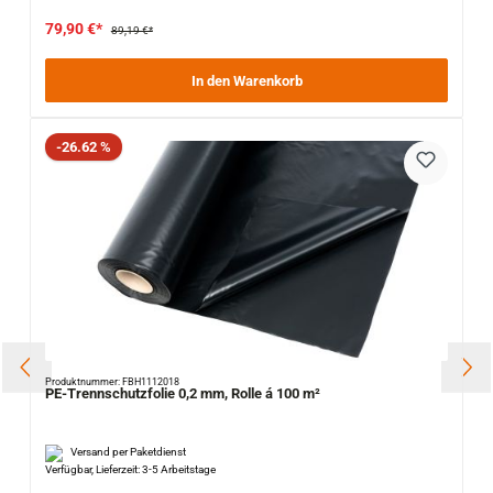
79,90 €*
89,19 €*
In den Warenkorb
Rabatt
-26.62 %
Produktnummer: FBH1112018
PE-Trennschutzfolie 0,2 mm, Rolle á 100 m²
Versand per Paketdienst
Verfügbar, Lieferzeit: 3-5 Arbeitstage