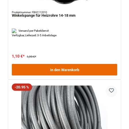
Produktnummer: FBH1112010
Winkelspange für Heizrohre 14-18 mm
Versand per Paketdienst
Verfügbar, Lieferzeit: 3-5 Arbeitstage
1,10 €*
1,99 €*
In den Warenkorb
Rabatt
-20.95 %