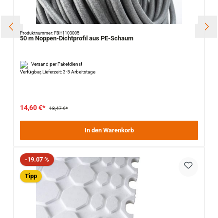
Produktnummer: FBH1103005
50 m Noppen-Dichtprofil aus PE-Schaum
Versand per Paketdienst
Verfügbar, Lieferzeit: 3-5 Arbeitstage
14,60 €*
18,47 €*
In den Warenkorb
Rabatt
-19.07 %
Tipp