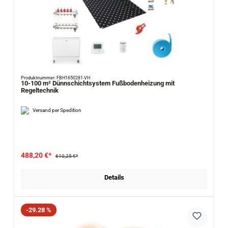
Produktnummer: FBH1650281-VH
10-100 m² Dünnschichtsystem Fußbodenheizung mit
Regeltechnik
Versand per Spedition
488,20 €*
610,25 €*
Details
Rabatt
-29.28 %