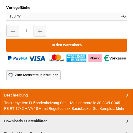
auswählen
Verlegefläche
Produkt Anzahl: Gib den gewünschten Wert ein oder benutze
In den Warenkorb
Zum Merkzettel hinzufügen
Beschreibung
Tackersystem Fußbodenheizung Set – Multidämmrolle 30-3 WLG045 –
PE-RT 17×2 – VA 10 – mit Regeltechnik Basistacker-Set Komple…
Mehr
Downloads / Datenblätter