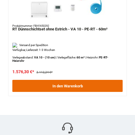
Produktnummer: FBH1650292
RT Dünnschichtset ohne Estrich - VA 10 - PE-RT - 60m²
Versand per Spedition
Verfügbar, Lieferzeit: 1-3 Wochen
Verlegeabstand:
VA 10 - (10 cm)
|
Verlegefläche:
60 m²
|
Heizrohr:
PE-RT-
Heizrohr
1.576,30 €*
2.112,24 €*
In den Warenkorb