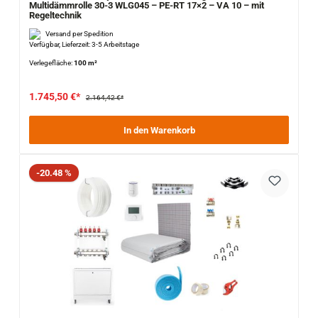
Multidämmrolle 30-3 WLG045 – PE-RT 17×2 – VA 10 – mit
Regeltechnik
Versand per Spedition
Verfügbar, Lieferzeit: 3-5 Arbeitstage
Verlegefläche:
100 m²
1.745,50 €*
2.164,42 €*
In den Warenkorb
Rabatt
-20.48 %