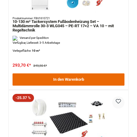
Produktnummer: FBH1610721
10-130 m² Tackersystem Fußbodenheizung Set –
Multidämmrolle 30-3 WLG045 – PE-RT 17×2 – VA 10 – mit
Regeltechnik
Versand per Spedition
Verfügbar, Lieferzeit: 3-5 Arbeitstage
Verlegefläche:
10 m²
293,70 €*
349,90 €*
In den Warenkorb
Rabatt
-25.37 %