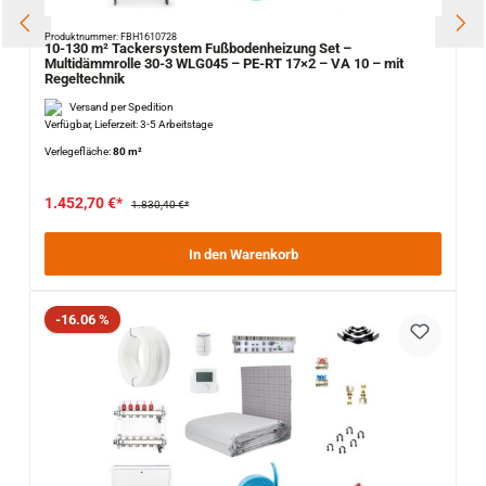
Produktnummer: FBH1610728
10-130 m² Tackersystem Fußbodenheizung Set –
Multidämmrolle 30-3 WLG045 – PE-RT 17×2 – VA 10 – mit
Regeltechnik
Versand per Spedition
Verfügbar, Lieferzeit: 3-5 Arbeitstage
Verlegefläche:
80 m²
1.452,70 €*
1.830,40 €*
In den Warenkorb
Rabatt
-16.06 %