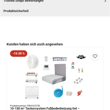
Trusted Shops Bewertungen
Produktsicherheit
Produktgalerie überspringen
Kunden haben sich auch angesehen
Rabatt
-19.35 %
Produktnummer: FBH1610730
10-130 m² Tackersystem Fußbodenheizung Set –