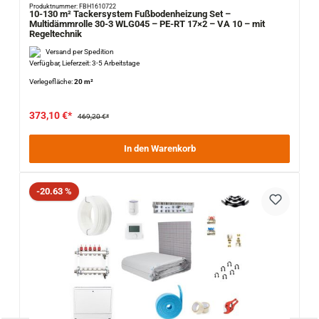
Produktnummer: FBH1610722
10-130 m² Tackersystem Fußbodenheizung Set –
Multidämmrolle 30-3 WLG045 – PE-RT 17×2 – VA 10 – mit
Regeltechnik
Versand per Spedition
Verfügbar, Lieferzeit: 3-5 Arbeitstage
Verlegefläche:
20 m²
373,10 €*
469,20 €*
In den Warenkorb
Rabatt
-20.63 %