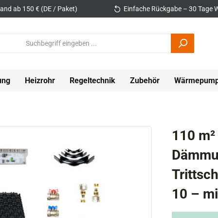
and ab 150 € (DE / Paket)
Einfache Rückgabe – 30 Tage W
ung
Heizrohr
Regeltechnik
Zubehör
Wärmepum
110 m²
Dämmun
Tritts
10 – mi