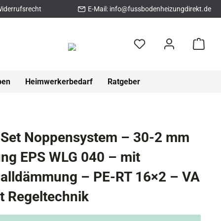
iderrufsrecht
E-Mail:
info@fussbodenheizungdirekt.de
pen
Heimwerkerbedarf
Ratgeber
 Set Noppensystem – 30-2 mm
g EPS WLG 040 – mit
challdämmung – PE-RT 16×2 – VA
t Regeltechnik