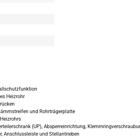
allschutzfunktion
es Heizrohr
brücken
ämmstreifen und Rohrträgerplatte
 Heizrohrs
 Verteilerschrank (UP), Absperreinrichtung, Klemmringverschrau
 Anschlussleiste und Stellantrieben