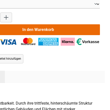
Produkt Anzahl: Gib den gewünschten Wert ein oder benutze die 
In den Warenkorb
ttel hinzufügen
rkeit. Durch ihre trittfeste, hinterschäumte Struktur
fentlichen Gebäuden und Flächen mit starker