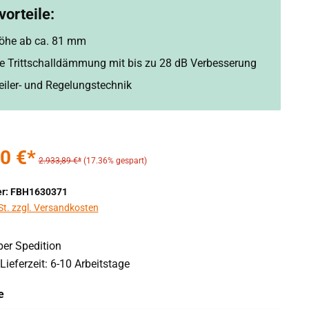
orteile:
öhe ab ca. 81 mm
rte Trittschalldämmung mit bis zu 28 dB Verbesserung
teiler- und Regelungstechnik
0 €*
2.933,89 €*
(17.36% gespart)
r: FBH1630371
St. zzgl. Versandkosten
er Spedition
Lieferzeit: 6-10 Arbeitstage
auswählen
e