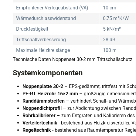
Empfohlener Verlegeabstand (VA)
10 cm
Wärmedurchlasswiderstand
0,75 m²K/W
Druckfestigkeit
5 kN/m²
Trittschallverbesserung
28 dB
Maximale Heizkreislänge
100 m
Technische Daten Noppenset 30-2 mm Trittschallschutz
Systemkomponenten
Noppenplatte 30-2
– EPS-gedämmt, trittfest mit Sch
PE-RT Heizrohr 16×2 mm
– großzügig dimensioniert
Randdämmstreifen
– verhindert Schall- und Wärme
Noppendichtprofil
– zur Abdichtung zwischen Randd
Rohrkalibrierer
– zum Entgraten und Kalibrieren des
Verteilertechnik
- bestehend aus Heizkreisverteiler,
Regeltechnik
- bestehend aus Raumtemperatur Regler,