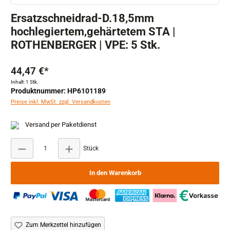
Ersatzschneidrad-D.18,5mm
hochlegiertem,gehärtetem STA |
ROTHENBERGER | VPE: 5 Stk.
44,47 €*
Inhalt:
1 Stk.
Produktnummer: HP6101189
Preise inkl. MwSt. zzgl. Versandkosten
Versand per Paketdienst
Produkt Anzahl: Gib den gewünschten Wert ein ode
Stück
In den Warenkorb
Zum Merkzettel hinzufügen