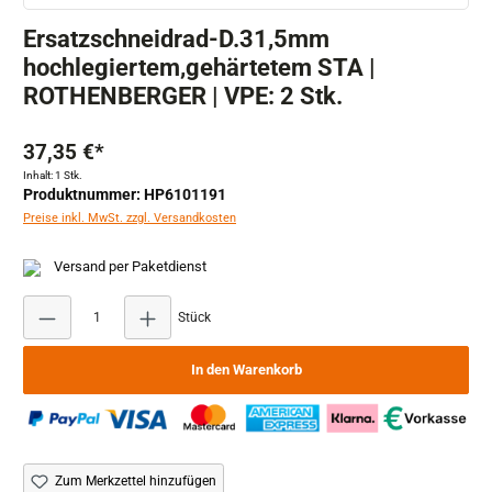
Ersatzschneidrad-D.31,5mm
hochlegiertem,gehärtetem STA |
ROTHENBERGER | VPE: 2 Stk.
37,35 €*
Inhalt:
1 Stk.
Produktnummer: HP6101191
Preise inkl. MwSt. zzgl. Versandkosten
Versand per Paketdienst
Produkt Anzahl: Gib den gewünschten Wert ein ode
Stück
In den Warenkorb
Zum Merkzettel hinzufügen