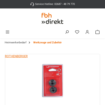
Zum Hauptinhalt springen
Service Hotline: 02687 - 48 79 770
Heimwerkerbedarf
Werkzeuge und Zubehör
Bildergalerie überspringen
ROTHENBERGER