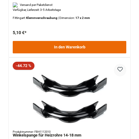
Versand per Paketdienst
Verfügbar, Lieferzeit: 3-5 Arbeitstage
Fittingart:
Klemmverschraubung
|
Dimension:
17 x 2 mm
5,10 €*
In den Warenkorb
Rabatt
-44.72 %
Produktnummer: FBH1112010
Winkelspange für Heizrohre 14-18 mm