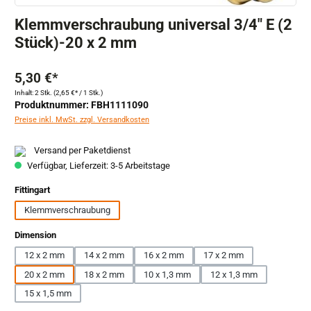
Klemmverschraubung universal 3/4" E (2
Stück)-20 x 2 mm
5,30 €*
Inhalt:
2 Stk.
(2,65 €* / 1 Stk.)
Produktnummer: FBH1111090
Preise inkl. MwSt. zzgl. Versandkosten
Versand per Paketdienst
Verfügbar, Lieferzeit: 3-5 Arbeitstage
auswählen
Fittingart
Klemmverschraubung
auswählen
Dimension
12 x 2 mm
14 x 2 mm
16 x 2 mm
17 x 2 mm
20 x 2 mm
18 x 2 mm
10 x 1,3 mm
12 x 1,3 mm
15 x 1,5 mm