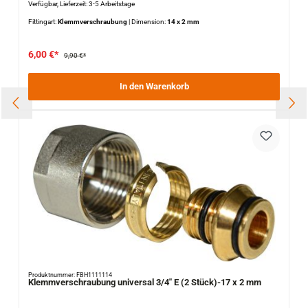
Verfügbar, Lieferzeit: 3-5 Arbeitstage
Fittingart:
Klemmverschraubung
|
Dimension:
14 x 2 mm
6,00 €*
9,90 €*
In den Warenkorb
Produktnummer: FBH1111114
Klemmverschraubung universal 3/4" E (2 Stück)-17 x 2 mm