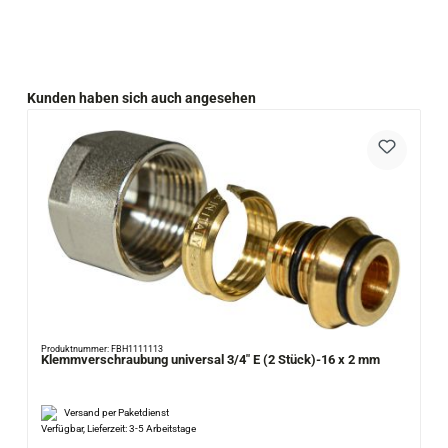
Produktgalerie überspringen
Kunden haben sich auch angesehen
Produktnummer: FBH1111113
Klemmverschraubung universal 3/4" E (2 Stück)-16 x 2 mm
Versand per Paketdienst
Verfügbar, Lieferzeit: 3-5 Arbeitstage