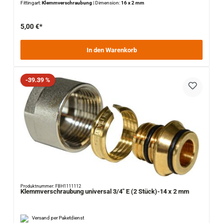
Fittingart:
Klemmverschraubung
|
Dimension:
16 x 2 mm
5,00 €*
In den Warenkorb
Rabatt
-39.39 %
Produktnummer: FBH1111112
Klemmverschraubung universal 3/4" E (2 Stück)-14 x 2 mm
Versand per Paketdienst