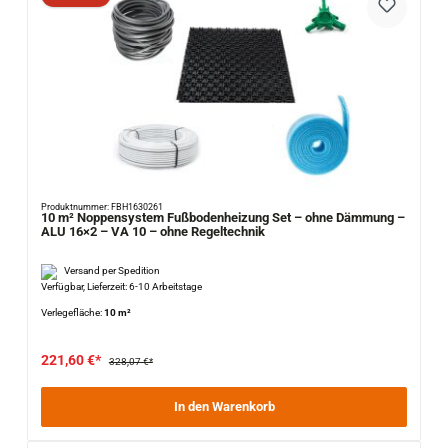
Produktnummer: FBH1630261
10 m² Noppensystem Fußbodenheizung Set – ohne Dämmung –
ALU 16×2 – VA 10 – ohne Regeltechnik
Versand per Spedition
Verfügbar, Lieferzeit: 6-10 Arbeitstage
Verlegefläche:
10 m²
221,60 €*
328,07 €*
In den Warenkorb