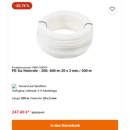
Rabatt
-22.74 %
Produktnummer: FBN1108005
PE-Xa-Heizrohr - 200- 600 m-20 x 2 mm / 200 m
Versand per Spedition
Verfügbar, Lieferzeit: 3-5 Arbeitstage
Länge:
200 m
|
Heizrohr:
20 x 2 mm
247,40 €*
320,23 €*
In den Warenkorb