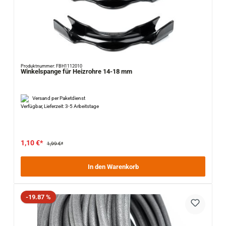
Produktnummer: FBH1112010
Winkelspange für Heizrohre 14-18 mm
Versand per Paketdienst
Verfügbar, Lieferzeit: 3-5 Arbeitstage
1,10 €*
1,99 €*
In den Warenkorb
Rabatt
-19.87 %