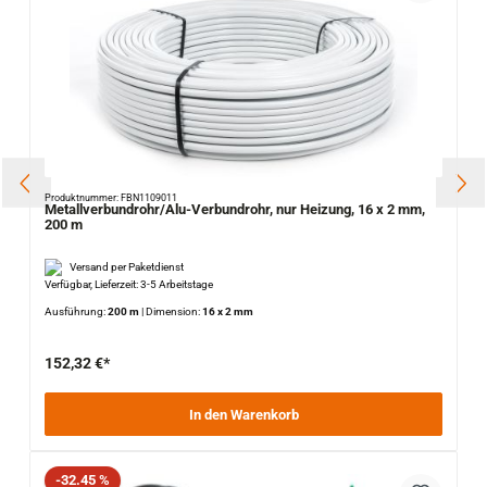
Produktnummer: FBN1109011
Metallverbundrohr/Alu-Verbundrohr, nur Heizung, 16 x 2 mm,
200 m
Versand per Paketdienst
Verfügbar, Lieferzeit: 3-5 Arbeitstage
Ausführung:
200 m
|
Dimension:
16 x 2 mm
152,32 €*
In den Warenkorb
Rabatt
-32.45 %