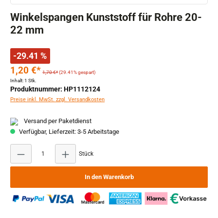
Winkelspangen Kunststoff für Rohre 20-
22 mm
-29.41 %
1,20 €*
1,70 €*
(29.41% gespart)
Inhalt:
1 Stk.
Produktnummer: HP1112124
Preise inkl. MwSt. zzgl. Versandkosten
Versand per Paketdienst
Verfügbar, Lieferzeit: 3-5 Arbeitstage
Produkt Anzahl: Gib den gewünschten Wert ein ode
Stück
In den Warenkorb