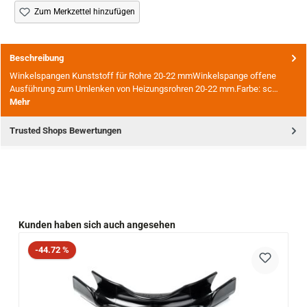
Zum Merkzettel hinzufügen
Beschreibung
Winkelspangen Kunststoff für Rohre 20-22 mmWinkelspange offene
Ausführung zum Umlenken von Heizungsrohren 20-22 mm.Farbe: sc…
Mehr
Trusted Shops Bewertungen
Produktgalerie überspringen
Kunden haben sich auch angesehen
Rabatt
-44.72 %