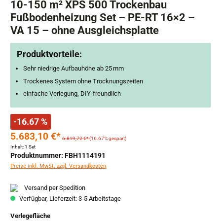
10-150 m² XPS 500 Trockenbau
Fußbodenheizung Set – PE-RT 16×2 –
VA 15 – ohne Ausgleichsplatte
Produktvorteile:
Sehr niedrige Aufbauhöhe ab 25 mm
Trockenes System ohne Trocknungszeiten
einfache Verlegung, DIY-freundlich
-16.67 %
5.683,10 €*
6.819,72 €*
(16.67% gespart)
Inhalt:
1 Set
Produktnummer: FBH1114191
Preise inkl. MwSt. zzgl. Versandkosten
Versand per Spedition
Verfügbar, Lieferzeit: 3-5 Arbeitstage
auswählen
Verlegefläche