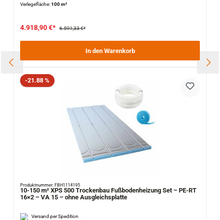
Verlegefläche:
100 m²
4.918,90 €*
6.591,33 €*
In den Warenkorb
Rabatt
-21.88 %
Produktnummer: FBH1114195
10-150 m² XPS 500 Trockenbau Fußbodenheizung Set – PE-RT
16×2 – VA 15 – ohne Ausgleichsplatte
Versand per Spedition