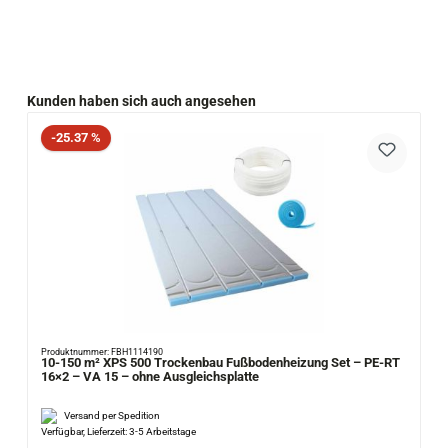
Produktgalerie überspringen
Kunden haben sich auch angesehen
Rabatt
-25.37 %
Produktnummer: FBH1114190
10-150 m² XPS 500 Trockenbau Fußbodenheizung Set – PE-RT
16×2 – VA 15 – ohne Ausgleichsplatte
Versand per Spedition
Verfügbar, Lieferzeit: 3-5 Arbeitstage