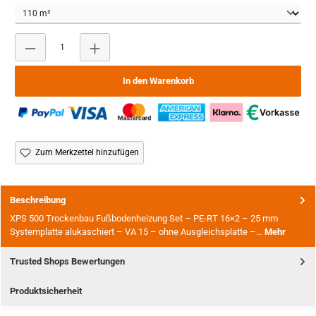
Produkt Anzahl: Gib den gewünschten Wert ein oder benutze
In den Warenkorb
Zum Merkzettel hinzufügen
Beschreibung
XPS 500 Trockenbau Fußbodenheizung Set – PE-RT 16×2 – 25 mm
Systemplatte alukaschiert – VA 15 – ohne Ausgleichsplatte –…
Mehr
Trusted Shops Bewertungen
Produktsicherheit