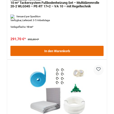
Produktnummer: FBH1610481
10 m² Tackersystem Fußbodenheizung Set – Multidämmrolle
20-2 WLG045 – PE-RT 17×2 – VA 10 – mit Regeltechnik
Versand per Spedition
Verfügbar, Lieferzeit: 3-5 Arbeitstage
Verlegefläche:
10 m²
291,70 €*
352,30 €*
In den Warenkorb