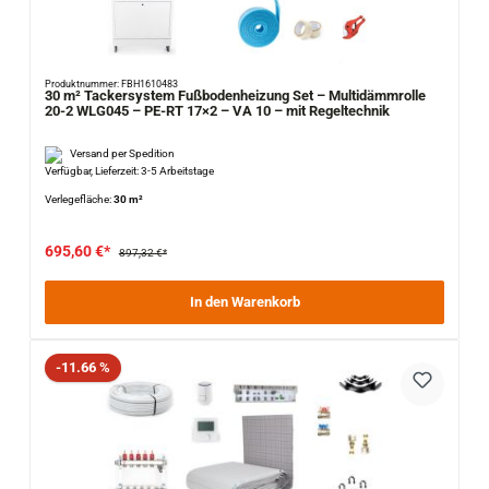
Produktnummer: FBH1610483
30 m² Tackersystem Fußbodenheizung Set – Multidämmrolle
20-2 WLG045 – PE-RT 17×2 – VA 10 – mit Regeltechnik
Versand per Spedition
Verfügbar, Lieferzeit: 3-5 Arbeitstage
Verlegefläche:
30 m²
695,60 €*
897,32 €*
In den Warenkorb
Rabatt
-11.66 %