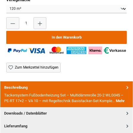
Produkt Anzahl: Gib den gewünschten Wert ein oder benutze
In den Warenkorb
Zum Merkzettel hinzufügen
Beschreibung
Tackersystem Fußbodenheizung Set – Multidämmrolle 20-2 WLG045 –
PE-RT 17×2 – VA 10 – mit Regeltechnik Basistacker-Set Komple…
Mehr
Downloads / Datenblätter
Lieferumfang