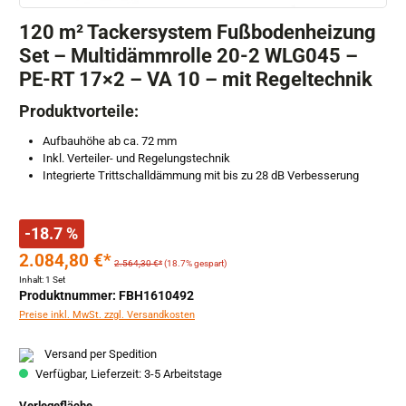
120 m² Tackersystem Fußbodenheizung
Set – Multidämmrolle 20-2 WLG045 –
PE-RT 17×2 – VA 10 – mit Regeltechnik
Produktvorteile:
Aufbauhöhe ab ca. 72 mm
Inkl. Verteiler- und Regelungstechnik
Integrierte Trittschalldämmung mit bis zu 28 dB Verbesserung
-18.7 %
2.084,80 €*
2.564,30 €*
(18.7% gespart)
Inhalt:
1 Set
Produktnummer: FBH1610492
Preise inkl. MwSt. zzgl. Versandkosten
Versand per Spedition
Verfügbar, Lieferzeit: 3-5 Arbeitstage
auswählen
Verlegefläche