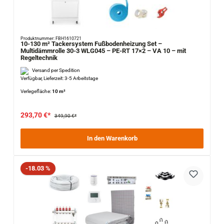
Produktnummer: FBH1610721
10-130 m² Tackersystem Fußbodenheizung Set –
Multidämmrolle 30-3 WLG045 – PE-RT 17×2 – VA 10 – mit
Regeltechnik
Versand per Spedition
Verfügbar, Lieferzeit: 3-5 Arbeitstage
Verlegefläche:
10 m²
293,70 €*
349,90 €*
In den Warenkorb
Rabatt
-18.03 %