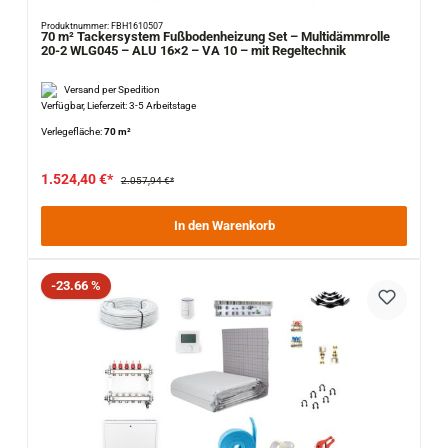
Produktnummer: FBH1610507
70 m² Tackersystem Fußbodenheizung Set – Multidämmrolle
20-2 WLG045 – ALU 16×2 – VA 10 – mit Regeltechnik
Versand per Spedition
Verfügbar, Lieferzeit: 3-5 Arbeitstage
Verlegefläche:
70 m²
1.524,40 €*
2.057,94 €*
In den Warenkorb
Rabatt
-23.66 %