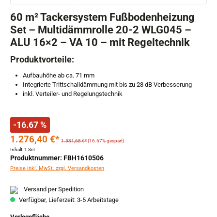
60 m² Tackersystem Fußbodenheizung
Set – Multidämmrolle 20-2 WLG045 –
ALU 16×2 – VA 10 – mit Regeltechnik
Produktvorteile:
Aufbauhöhe ab ca. 71 mm
Integrierte Trittschalldämmung mit bis zu 28 dB Verbesserung
inkl. Verteiler- und Regelungstechnik
-16.67 %
1.276,40 €*
1.531,68 €*
(16.67% gespart)
Inhalt:
1 Set
Produktnummer: FBH1610506
Preise inkl. MwSt. zzgl. Versandkosten
Versand per Spedition
Verfügbar, Lieferzeit: 3-5 Arbeitstage
auswählen
Verlegefläche