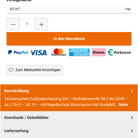
Produkt Anzahl: Gib den gewünschten Wert ein oder benutze
In den Warenkorb
Zum Merkzettel hinzufügen
Beschreibung
Tackersystem Fußbodenheizung Set – Multidämmrolle 20-2 WLG045 –
ALU 16×2 – VA 10 – mit Regeltechnik Basistacker-Set Komplett…
Mehr
Downloads / Datenblätter
Lieferumfang