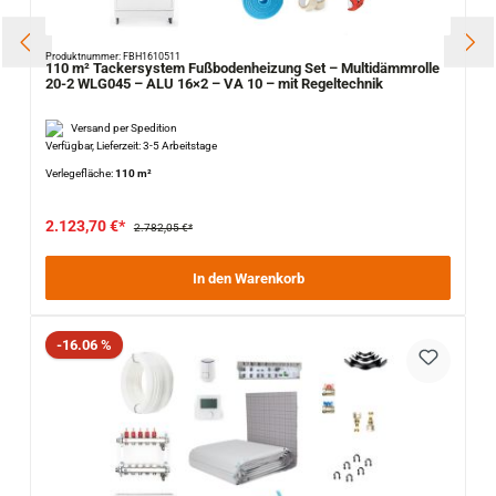
Produktnummer: FBH1610511
110 m² Tackersystem Fußbodenheizung Set – Multidämmrolle
20-2 WLG045 – ALU 16×2 – VA 10 – mit Regeltechnik
Versand per Spedition
Verfügbar, Lieferzeit: 3-5 Arbeitstage
Verlegefläche:
110 m²
2.123,70 €*
2.782,05 €*
In den Warenkorb
Rabatt
-16.06 %