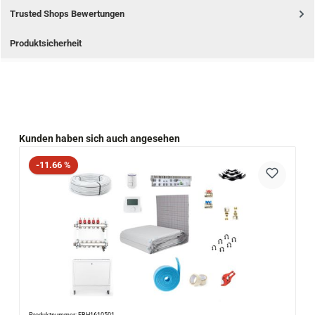
Trusted Shops Bewertungen
Produktsicherheit
Produktgalerie überspringen
Kunden haben sich auch angesehen
Rabatt
-11.66 %