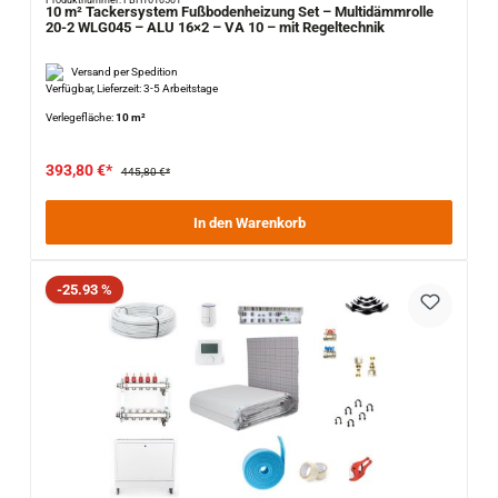
Produktnummer: FBH1610501
10 m² Tackersystem Fußbodenheizung Set – Multidämmrolle
20-2 WLG045 – ALU 16×2 – VA 10 – mit Regeltechnik
Versand per Spedition
Verfügbar, Lieferzeit: 3-5 Arbeitstage
Verlegefläche:
10 m²
393,80 €*
445,80 €*
In den Warenkorb
Rabatt
-25.93 %