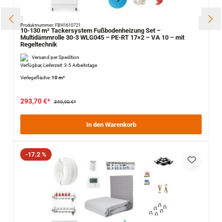
Produktnummer: FBH1610721
10-130 m² Tackersystem Fußbodenheizung Set –
Multidämmrolle 30-3 WLG045 – PE-RT 17×2 – VA 10 – mit
Regeltechnik
Versand per Spedition
Verfügbar, Lieferzeit: 3-5 Arbeitstage
Verlegefläche:
10 m²
293,70 €*
349,90 €*
In den Warenkorb
Rabatt
-17.2 %