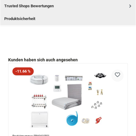
Trusted Shops Bewertungen
Produktsicherheit
Produktgalerie überspringen
Kunden haben sich auch angesehen
Rabatt
-11.66 %