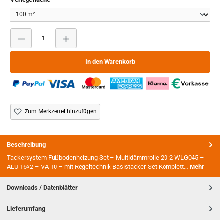
Produkt Anzahl: Gib den gewünschten Wert ein oder benutze
In den Warenkorb
Zum Merkzettel hinzufügen
Beschreibung
Tackersystem Fußbodenheizung Set – Multidämmrolle 20-2 WLG045 –
ALU 16×2 – VA 10 – mit Regeltechnik Basistacker-Set Komplett…
Mehr
Downloads / Datenblätter
Lieferumfang