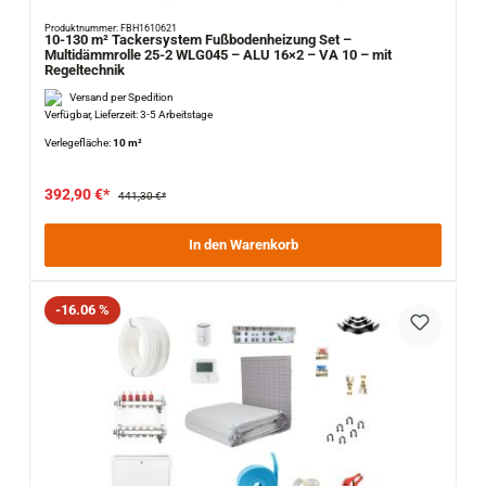
Produktnummer: FBH1610621
10-130 m² Tackersystem Fußbodenheizung Set –
Multidämmrolle 25-2 WLG045 – ALU 16×2 – VA 10 – mit
Regeltechnik
Versand per Spedition
Verfügbar, Lieferzeit: 3-5 Arbeitstage
Verlegefläche:
10 m²
392,90 €*
441,30 €*
In den Warenkorb
Rabatt
-16.06 %