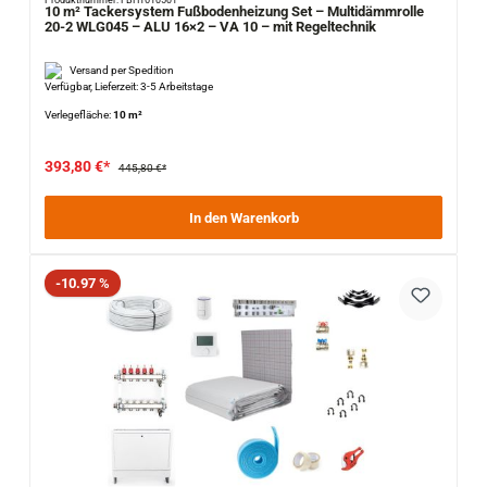
Produktnummer: FBH1610501
10 m² Tackersystem Fußbodenheizung Set – Multidämmrolle
20-2 WLG045 – ALU 16×2 – VA 10 – mit Regeltechnik
Versand per Spedition
Verfügbar, Lieferzeit: 3-5 Arbeitstage
Verlegefläche:
10 m²
393,80 €*
445,80 €*
In den Warenkorb
Rabatt
-10.97 %