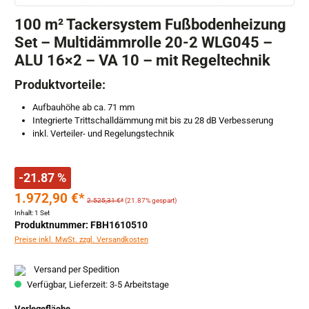
100 m² Tackersystem Fußbodenheizung
Set – Multidämmrolle 20-2 WLG045 –
ALU 16×2 – VA 10 – mit Regeltechnik
Produktvorteile:
Aufbauhöhe ab ca. 71 mm
Integrierte Trittschalldämmung mit bis zu 28 dB Verbesserung
inkl. Verteiler- und Regelungstechnik
-21.87 %
1.972,90 €*
2.525,31 €*
(21.87% gespart)
Inhalt:
1 Set
Produktnummer: FBH1610510
Preise inkl. MwSt. zzgl. Versandkosten
Versand per Spedition
Verfügbar, Lieferzeit: 3-5 Arbeitstage
auswählen
Verlegefläche