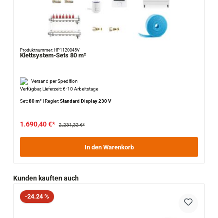
Produktnummer: HP1120045V
Klettsystem-Sets 80 m²
Versand per Spedition
Verfügbar, Lieferzeit: 6-10 Arbeitstage
Set:
80 m²
|
Regler:
Standard Display 230 V
1.690,40 €*
2.231,33 €*
In den Warenkorb
Produktgalerie überspringen
Kunden kauften auch
Rabatt
-24.24 %