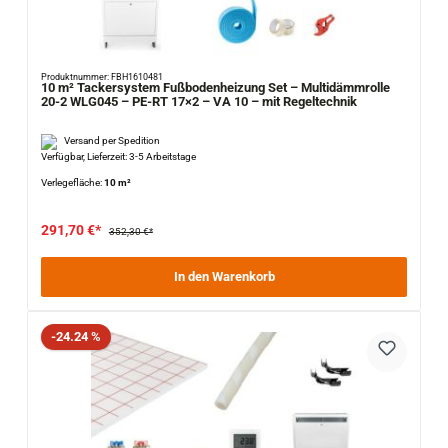
Produktnummer: FBH1610481
10 m² Tackersystem Fußbodenheizung Set – Multidämmrolle
20-2 WLG045 – PE-RT 17×2 – VA 10 – mit Regeltechnik
Versand per Spedition
Verfügbar, Lieferzeit: 3-5 Arbeitstage
Verlegefläche:
10 m²
291,70 €*
352,30 €*
In den Warenkorb
Rabatt
-24.24 %