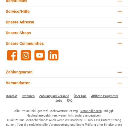
Rechtliches
Service/Hilfe
Unsere Adresse
Unsere Shops
Unsere Communities
Facebook
Instagram
YouTube
LinkedIn
Zahlungsarten
Versandarten
Kontakt
Retouren
Zahlung und Versand
Über Uns
Affiliate Programm
Jobs
FAQ
Alle Preise inkl. gesetzl. Mehrwertsteuer zzgl.
Versandkosten
und ggf.
Nachnahmegebühren, wenn nicht anders angegeben.
Qualität aus Menschenhand: Auch wenn wir moderne KI-Tools zur Unterstützung
nutzen, liegt die redaktionelle Verantwortung und finale Prüfung aller Inhalte stets