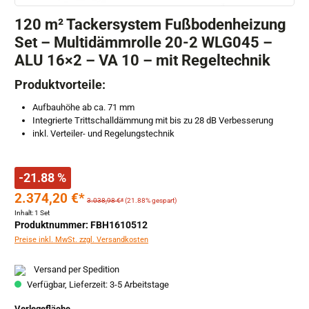
120 m² Tackersystem Fußbodenheizung
Set – Multidämmrolle 20-2 WLG045 –
ALU 16×2 – VA 10 – mit Regeltechnik
Produktvorteile:
Aufbauhöhe ab ca. 71 mm
Integrierte Trittschalldämmung mit bis zu 28 dB Verbesserung
inkl. Verteiler- und Regelungstechnik
-21.88 %
2.374,20 €*
3.038,98 €*
(21.88% gespart)
Inhalt:
1 Set
Produktnummer: FBH1610512
Preise inkl. MwSt. zzgl. Versandkosten
Versand per Spedition
Verfügbar, Lieferzeit: 3-5 Arbeitstage
auswählen
Verlegefläche