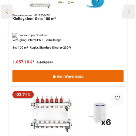
Produktnummer: HP1120047V
Klettsystem-Sets 100 m²
Versand per Spedition
Verfügbar, Lieferzeit: 6-10 Arbeitstage
Set:
100 m²
|
Regler:
Standard Display 230 V
1.857,10 €*
2.265,66 €*
In den Warenkorb
Rabatt
-22.74 %