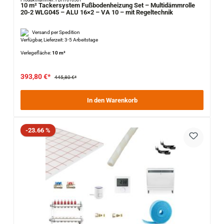
Produktnummer: FBH1610501
10 m² Tackersystem Fußbodenheizung Set – Multidämmrolle
20-2 WLG045 – ALU 16×2 – VA 10 – mit Regeltechnik
Versand per Spedition
Verfügbar, Lieferzeit: 3-5 Arbeitstage
Verlegefläche:
10 m²
393,80 €*
445,80 €*
In den Warenkorb
Rabatt
-23.66 %