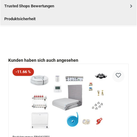
Trusted Shops Bewertungen
Produktsicherheit
Produktgalerie überspringen
Kunden haben sich auch angesehen
Rabatt
-11.66 %