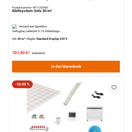
Produktnummer: HP1120040V
Klettsystem-Sets 30 m²
Versand per Spedition
Verfügbar, Lieferzeit: 6-10 Arbeitstage
Set:
30 m²
|
Regler:
Standard Display 230 V
701,90 €*
919,49 €*
In den Warenkorb
Rabatt
-18.03 %