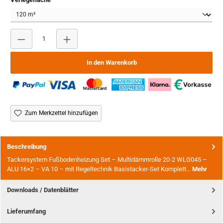
Produkt Anzahl: Gib den gewünschten Wert ein oder benutze
In den Warenkorb
Zum Merkzettel hinzufügen
Beschreibung
Tackersystem Fußbodenheizung Set – Multidämmrolle 20-2 WLG045 –
ALU 16×2 – VA 10 – mit Regeltechnik Basistacker-Set Komplett…
Mehr
Downloads / Datenblätter
Lieferumfang