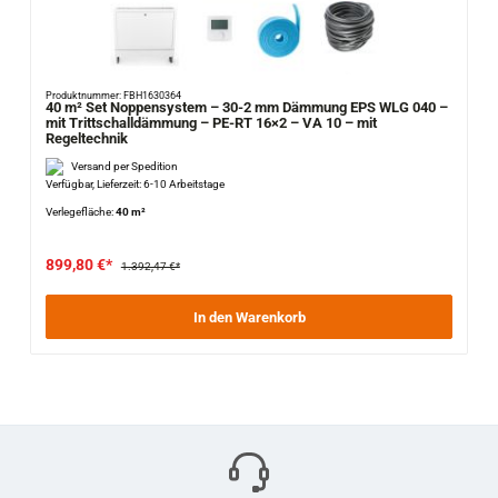
Produktnummer: FBH1630364
40 m² Set Noppensystem – 30-2 mm Dämmung EPS WLG 040 –
mit Trittschalldämmung – PE-RT 16×2 – VA 10 – mit
Regeltechnik
Versand per Spedition
Verfügbar, Lieferzeit: 6-10 Arbeitstage
Verlegefläche:
40 m²
899,80 €*
1.392,47 €*
In den Warenkorb