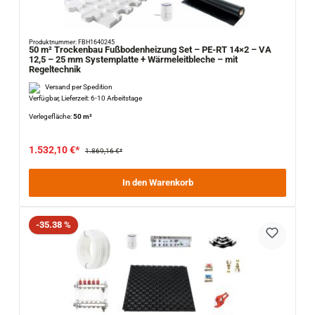
Produktnummer: FBH1640245
50 m² Trockenbau Fußbodenheizung Set – PE-RT 14×2 – VA
12,5 – 25 mm Systemplatte + Wärmeleitbleche – mit
Regeltechnik
Versand per Spedition
Verfügbar, Lieferzeit: 6-10 Arbeitstage
Verlegefläche:
50 m²
1.532,10 €*
1.869,16 €*
In den Warenkorb
Rabatt
-35.38 %