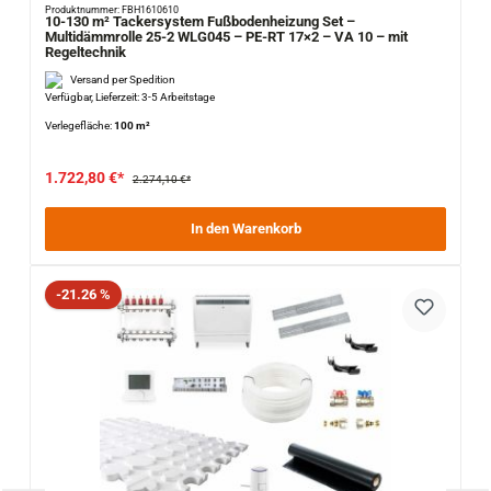
Produktnummer: FBH1610610
10-130 m² Tackersystem Fußbodenheizung Set –
Multidämmrolle 25-2 WLG045 – PE-RT 17×2 – VA 10 – mit
Regeltechnik
Versand per Spedition
Verfügbar, Lieferzeit: 3-5 Arbeitstage
Verlegefläche:
100 m²
1.722,80 €*
2.274,10 €*
In den Warenkorb
Rabatt
-21.26 %