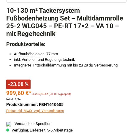
10-130 m² Tackersystem
Fußbodenheizung Set – Multidämmrolle
25-2 WLG045 – PE-RT 17×2 – VA 10 –
mit Regeltechnik
Produktvorteile:
Aufbauhöhe ab ca. 77 mm
inkl. Verteiler- und Regelungstechnik
Integrierte Trittschalldämmung mit bis zu 28 dB Verbesserung
-23.08 %
999,60 €*
1.299,48 €*
(23.08% gespart)
Inhalt:
1 Set
Produktnummer: FBH1610605
Preise inkl. MwSt. zzgl. Versandkosten
Versand per Spedition
Verfügbar, Lieferzeit: 3-5 Arbeitstage