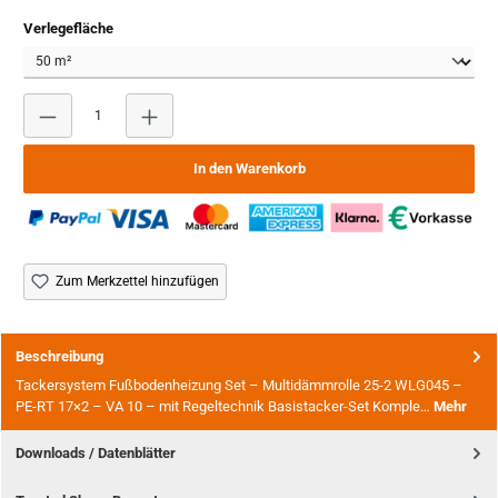
auswählen
Verlegefläche
Produkt Anzahl: Gib den gewünschten Wert ein oder benutze
In den Warenkorb
Zum Merkzettel hinzufügen
Beschreibung
Tackersystem Fußbodenheizung Set – Multidämmrolle 25-2 WLG045 –
PE-RT 17×2 – VA 10 – mit Regeltechnik Basistacker-Set Komple…
Mehr
Downloads / Datenblätter