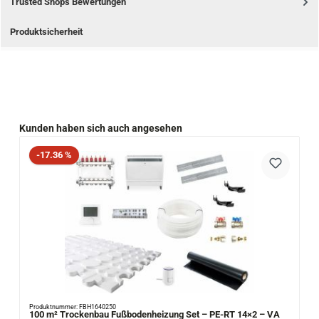
Trusted Shops Bewertungen
Produktsicherheit
Produktgalerie überspringen
Kunden haben sich auch angesehen
Rabatt
-17.36 %
Produktnummer: FBH1640250
100 m² Trockenbau Fußbodenheizung Set – PE-RT 14×2 – VA