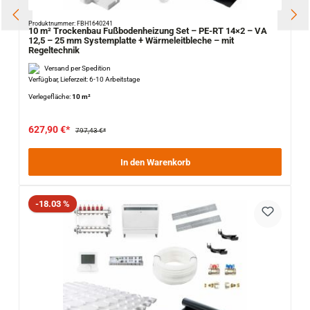
Produktnummer: FBH1640241
10 m² Trockenbau Fußbodenheizung Set – PE-RT 14×2 – VA
12,5 – 25 mm Systemplatte + Wärmeleitbleche – mit
Regeltechnik
Versand per Spedition
Verfügbar, Lieferzeit: 6-10 Arbeitstage
Verlegefläche:
10 m²
627,90 €*
797,43 €*
In den Warenkorb
Rabatt
-18.03 %