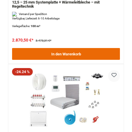
12,5 – 25 mm Systemplatte + Wärmeleitbleche – mit
Regeltechnik
Versand per Spedition
Verfügbar, Lieferzeit: 6-10 Arbeitstage
Verlegefläche:
100 m²
2.870,50 €*
3.473,31 €*
In den Warenkorb
Rabatt
-24.24 %