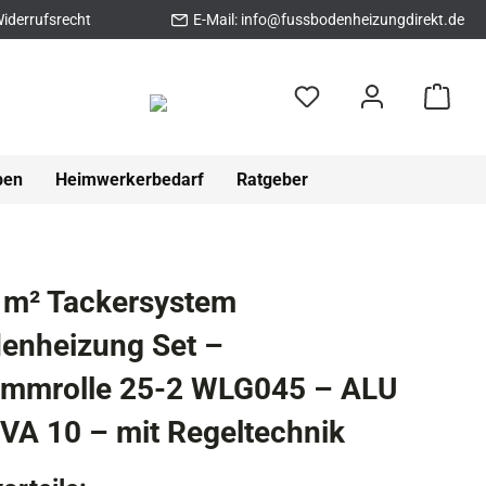
iderrufsrecht
E-Mail:
info@fussbodenheizungdirekt.de
pen
Heimwerkerbedarf
Ratgeber
 m² Tackersystem
enheizung Set –
ämmrolle 25-2 WLG045 – ALU
VA 10 – mit Regeltechnik