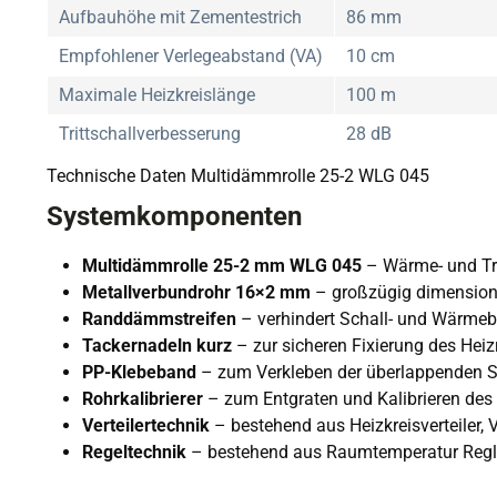
Aufbauhöhe mit Zementestrich
86 mm
Empfohlener Verlegeabstand (VA)
10 cm
Maximale Heizkreislänge
100 m
Trittschallverbesserung
28 dB
Technische Daten Multidämmrolle 25-2 WLG 045
Systemkomponenten
Multidämmrolle 25-2 mm WLG 045
– Wärme- und Tri
Metallverbundrohr 16×2 mm
– großzügig dimensioni
Randdämmstreifen
– verhindert Schall- und Wärme
Tackernadeln kurz
– zur sicheren Fixierung des Heiz
PP-Klebeband
– zum Verkleben der überlappenden 
Rohrkalibrierer
– zum Entgraten und Kalibrieren des
Verteilertechnik
– bestehend aus Heizkreisverteiler,
Regeltechnik
– bestehend aus Raumtemperatur Regler