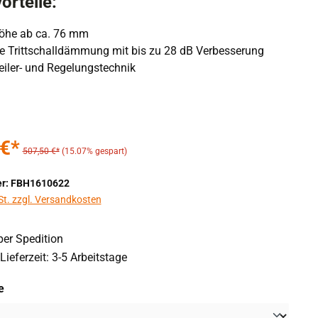
orteile:
öhe ab ca. 76 mm
rte Trittschalldämmung mit bis zu 28 dB Verbesserung
teiler- und Regelungstechnik
 €*
507,50 €*
(15.07% gespart)
r: FBH1610622
St. zzgl. Versandkosten
er Spedition
Lieferzeit: 3-5 Arbeitstage
auswählen
e