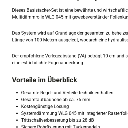
Dieses Basistacker-Set ist eine bewährte und wirtschaftli
Multidämmrolle WLG 045 mit gewebeverstärkter Folienkasc
Das System wird auf Grundlage der gesamten zu beheizend
Länge von 100 Metern ausgelegt, wodurch eine hydraulisch
Der empfohlene Verlegeabstand (VA) beträgt 10 cm und sor
eine estrichdichte Fugenabdeckung.
Vorteile im Überblick
Gesamte Regel- und Verteilertechnik enthalten
Gesamtaufbauhöhe ab ca. 76 mm
Kostengünstige Lösung
Systemdämmung WLG 045 mit integrierter Rasterfoli
Trittschallverbesserung bis zu 28 dB
Sichere Rohrfixierung mit Tackernadeln