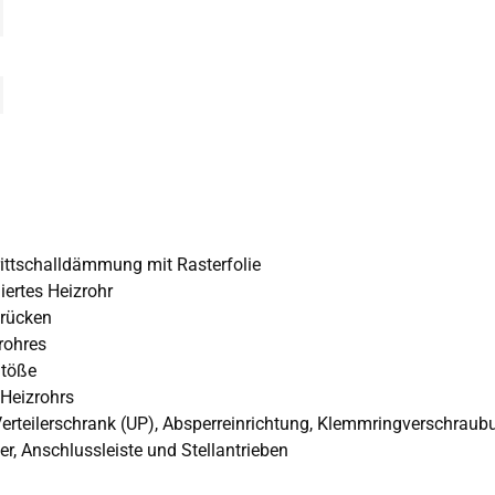
ttschalldämmung mit Rasterfolie
ertes Heizrohr
brücken
rohres
Stöße
 Heizrohrs
 Verteilerschrank (UP), Absperreinrichtung, Klemmringverschra
, Anschlussleiste und Stellantrieben