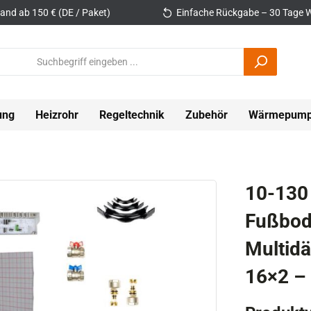
and ab 150 € (DE / Paket)
Einfache Rückgabe – 30 Tage W
ung
Heizrohr
Regeltechnik
Zubehör
Wärmepum
10-130
Fußbod
Multid
16×2 – 