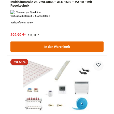
Multidämmrolle 25-2 WLG045 – ALU 16×2 – VA 10 – mit
Regeltechnik
Versand per Spedition
Verfügbar, Lieferzeit: 3-5 Arbeitstage
Verlegefläche:
10 m²
392,90 €*
441,30 €*
In den Warenkorb
Rabatt
-23.66 %