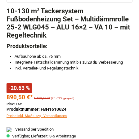
10-130 m² Tackersystem
Fußbodenheizung Set – Multidämmrolle
25-2 WLG045 – ALU 16×2 – VA 10 – mit
Regeltechnik
Produktvorteile:
Aufbauhöhe ab ca. 76 mm
Integrierte Trittschalldämmung mit bis zu 28 dB Verbesserung
inkl. Verteiler- und Regelungstechnik
-20.63 %
890,50 €*
1.122,03 €*
(20.63% gespart)
Inhalt:
1 Set
Produktnummer: FBH1610624
Preise inkl. MwSt. zzgl. Versandkosten
Versand per Spedition
Verfügbar, Lieferzeit: 3-5 Arbeitstage