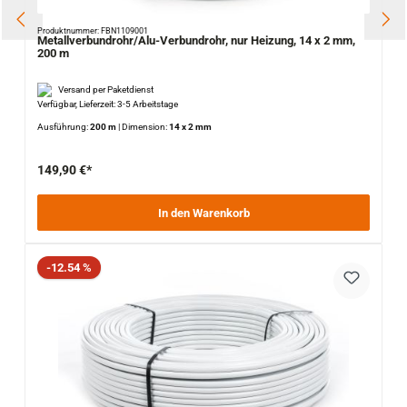
Produktnummer: FBN1109001
Metallverbundrohr/Alu-Verbundrohr, nur Heizung, 14 x 2 mm,
200 m
Versand per Paketdienst
Verfügbar, Lieferzeit: 3-5 Arbeitstage
Ausführung:
200 m
|
Dimension:
14 x 2 mm
149,90 €*
In den Warenkorb
Rabatt
-12.54 %