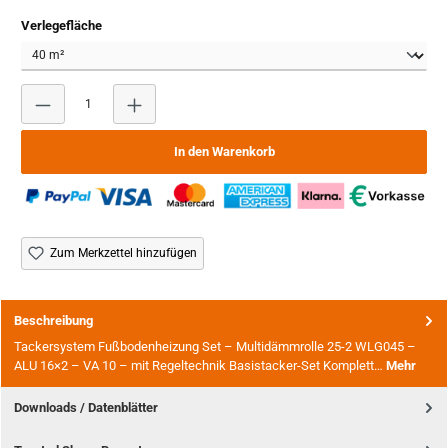
auswählen
Verlegefläche
Produkt Anzahl: Gib den gewünschten Wert ein oder benutze
In den Warenkorb
Zum Merkzettel hinzufügen
Beschreibung
Tackersystem Fußbodenheizung Set – Multidämmrolle 25-2 WLG045 –
ALU 16×2 – VA 10 – mit Regeltechnik Basistacker-Set Komplett…
Mehr
Downloads / Datenblätter