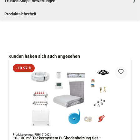
Trusted Shops Bewertungen
Produktsicherheit
Produktgalerie überspringen
Kunden haben sich auch angesehen
Rabatt
-10.97 %
Produktnummer: FBH1610621
10-130 m² Tackersystem Fußbodenheizung Set –