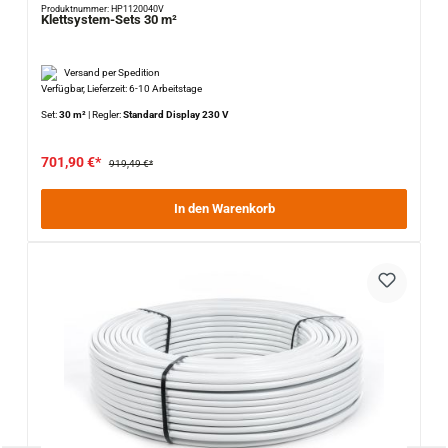
Produktnummer: HP1120040V
Klettsystem-Sets 30 m²
Versand per Spedition
Verfügbar, Lieferzeit: 6-10 Arbeitstage
Set:
30 m²
|
Regler:
Standard Display 230 V
701,90 €*
919,49 €*
In den Warenkorb