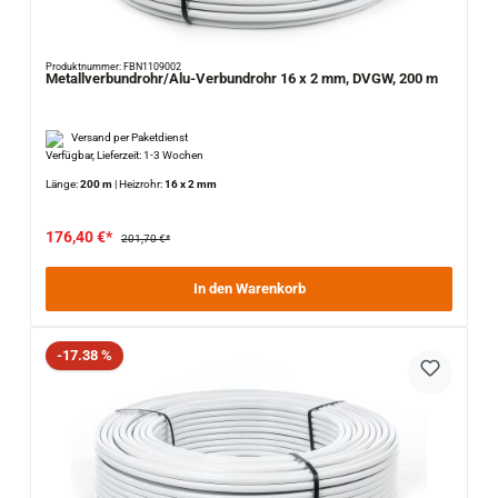
Produktnummer: FBN1109002
Metallverbundrohr/Alu-Verbundrohr 16 x 2 mm, DVGW, 200 m
Versand per Paketdienst
Verfügbar, Lieferzeit: 1-3 Wochen
Länge:
200 m
|
Heizrohr:
16 x 2 mm
176,40 €*
201,70 €*
In den Warenkorb
Rabatt
-17.38 %