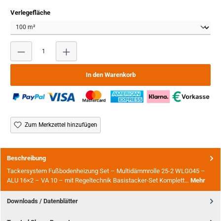
auswählen
Verlegefläche
Produkt Anzahl: Gib den gewünschten Wert ein oder benutze
In den Warenkorb
Zum Merkzettel hinzufügen
Beschreibung
Tackersystem Fußbodenheizung Set – Multidämmrolle 25-2 WLG045 –
ALU 16×2 – VA 10 – mit Regeltechnik Basistacker-Set Komplett…
Mehr
Downloads / Datenblätter