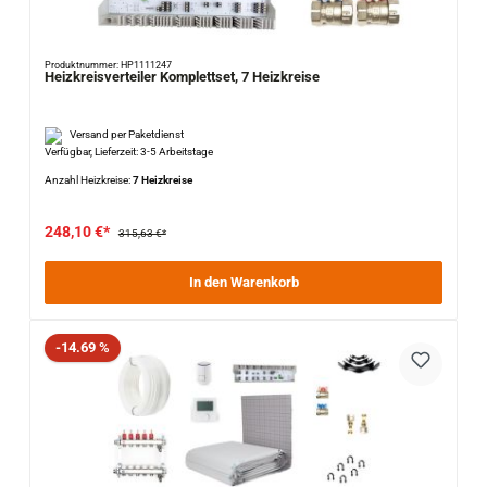
Produktnummer: HP1111247
Heizkreisverteiler Komplettset, 7 Heizkreise
Versand per Paketdienst
Verfügbar, Lieferzeit: 3-5 Arbeitstage
Anzahl Heizkreise:
7 Heizkreise
248,10 €*
315,63 €*
In den Warenkorb
Rabatt
-14.69 %