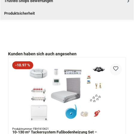
Trusted Shops Bewertungen
Produktsicherheit
Produktgalerie überspringen
Kunden haben sich auch angesehen
Rabatt
-10.97 %
Produktnummer: FBH1610621
10-130 m² Tackersystem Fußbodenheizung Set –