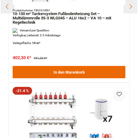
Produktnummer: FBH1610861
10-130 m² Tackersystem Fußbodenheizung Set –
Multidämmrolle 35-3 WLG045 – ALU 16x2 – VA 10 – mit
Regeltechnik
Versand per Spedition
Verfügbar, Lieferzeit: 3-5 Arbeitstage
Verlegefläche:
10 m²
402,30 €*
451,20 €*
In den Warenkorb
Rabatt
-21.4 %