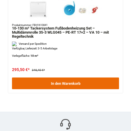
Produktnummer: FBH1610841
10-130 m² Tackersystem Fußbodenheizung Set –
Multidämmrolle 35-3 WLG045 – PE-RT 17×2 – VA 10 – mit
Regeltechnik
Versand per Spedition
Verfügbar, Lieferzeit: 3-5 Arbeitstage
Verlegefläche:
10 m²
295,50 €*
346,40 €*
In den Warenkorb