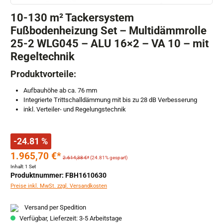
10-130 m² Tackersystem
Fußbodenheizung Set – Multidämmrolle
25-2 WLG045 – ALU 16×2 – VA 10 – mit
Regeltechnik
Produktvorteile:
Aufbauhöhe ab ca. 76 mm
Integrierte Trittschalldämmung mit bis zu 28 dB Verbesserung
inkl. Verteiler- und Regelungstechnik
-24.81 %
1.965,70 €*
2.614,38 €*
(24.81% gespart)
Inhalt:
1 Set
Produktnummer: FBH1610630
Preise inkl. MwSt. zzgl. Versandkosten
Versand per Spedition
Verfügbar, Lieferzeit: 3-5 Arbeitstage