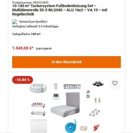
Produktnummer: FBH1610870
10-130 m² Tackersystem Fußbodenheizung Set –
Multidämmrolle 35-3 WLG045 – ALU 16x2 – VA 10 – mit
Regeltechnik
Versand per Spedition
Verfügbar, Lieferzeit: 3-5 Arbeitstage
Verlegefläche:
100 m²
1.949,00 €*
2.611,66 €*
In den Warenkorb
Rabatt
-10.84 %