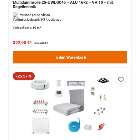
Multidämmrolle 25-2 WLG045 – ALU 16×2 – VA 10 – mit
Regeltechnik
Versand per Spedition
Verfügbar, Lieferzeit: 3-5 Arbeitstage
Verlegefläche:
10 m²
392,90 €*
441,30 €*
In den Warenkorb
Rabatt
-25.37 %