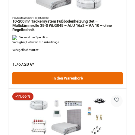
Produktnummer: FBH1610388
10-200 m² Tackersystem Fußbodenheizung Set –
Multidämmrolle 35-3 WLG045 – ALU 16x2 – VA 10 – ohne
Regeltechnik
Versand per Spedition
Verfügbar, Lieferzeit: 3-5 Arbeitstage
Verlegefläche:
80 m²
1.767,20 €*
In den Warenkorb
Rabatt
-11.66 %