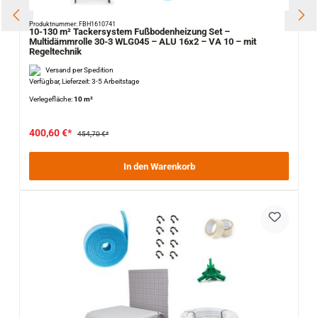
Produktnummer: FBH1610741
10-130 m² Tackersystem Fußbodenheizung Set –
Multidämmrolle 30-3 WLG045 – ALU 16x2 – VA 10 – mit
Regeltechnik
Versand per Spedition
Verfügbar, Lieferzeit: 3-5 Arbeitstage
Verlegefläche:
10 m²
400,60 €*
454,70 €*
In den Warenkorb