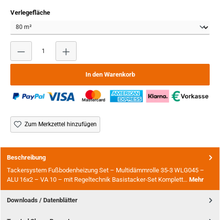
auswählen
Verlegefläche
Produkt Anzahl: Gib den gewünschten Wert ein oder benutze
In den Warenkorb
Zum Merkzettel hinzufügen
Beschreibung
Tackersystem Fußbodenheizung Set – Multidämmrolle 35-3 WLG045 –
ALU 16x2 – VA 10 – mit Regeltechnik Basistacker-Set Komplett…
Mehr
Downloads / Datenblätter