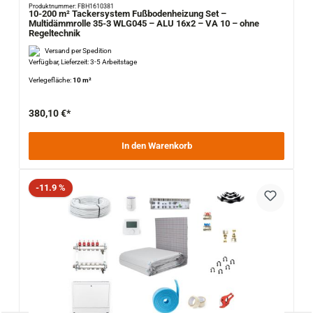
Produktnummer: FBH1610381
10-200 m² Tackersystem Fußbodenheizung Set –
Multidämmrolle 35-3 WLG045 – ALU 16x2 – VA 10 – ohne
Regeltechnik
Versand per Spedition
Verfügbar, Lieferzeit: 3-5 Arbeitstage
Verlegefläche:
10 m²
380,10 €*
In den Warenkorb
Rabatt
-11.9 %