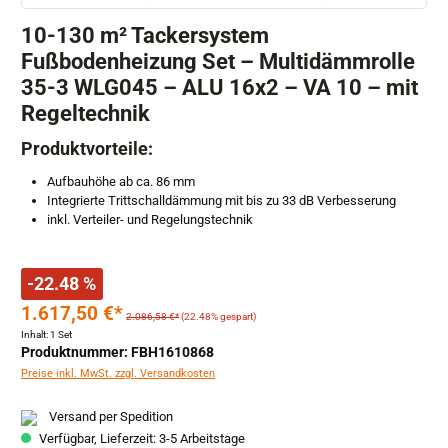
10-130 m² Tackersystem
Fußbodenheizung Set – Multidämmrolle
35-3 WLG045 – ALU 16x2 – VA 10 – mit
Regeltechnik
Produktvorteile:
Aufbauhöhe ab ca. 86 mm
Integrierte Trittschalldämmung mit bis zu 33 dB Verbesserung
inkl. Verteiler- und Regelungstechnik
-22.48 %
1.617,50 €*
2.086,58 €*
(22.48% gespart)
Inhalt:
1 Set
Produktnummer: FBH1610868
Preise inkl. MwSt. zzgl. Versandkosten
Versand per Spedition
Verfügbar, Lieferzeit: 3-5 Arbeitstage