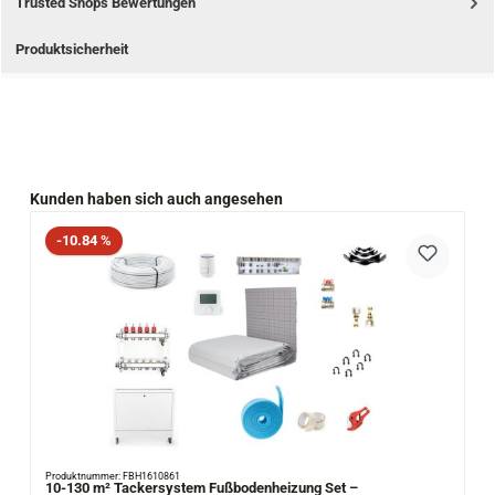
Trusted Shops Bewertungen
Produktsicherheit
Produktgalerie überspringen
Kunden haben sich auch angesehen
Rabatt
-10.84 %
Produktnummer: FBH1610861
10-130 m² Tackersystem Fußbodenheizung Set –