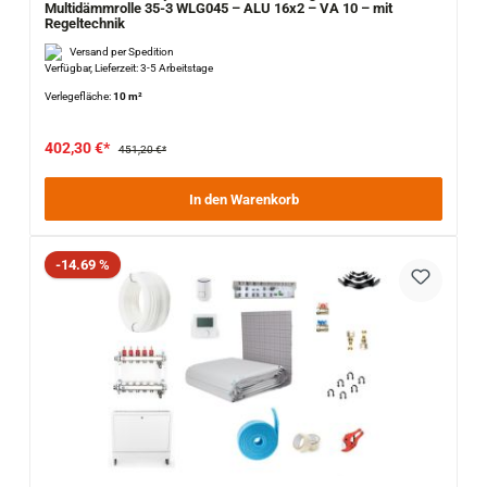
Multidämmrolle 35-3 WLG045 – ALU 16x2 – VA 10 – mit
Regeltechnik
Versand per Spedition
Verfügbar, Lieferzeit: 3-5 Arbeitstage
Verlegefläche:
10 m²
402,30 €*
451,20 €*
In den Warenkorb
Rabatt
-14.69 %