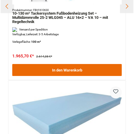
Produktnummer: FBH1610630
10-130 m² Tackersystem Fußbodenheizung Set –
Multidämmrolle 25-2 WLG045 – ALU 16×2 – VA 10 – mit
Regeltechnik
Versand per Spedition
Verfügbar, Lieferzeit: 3-5 Arbeitstage
Verlegefläche:
100 m²
1.965,70 €*
2.614,38 €*
In den Warenkorb