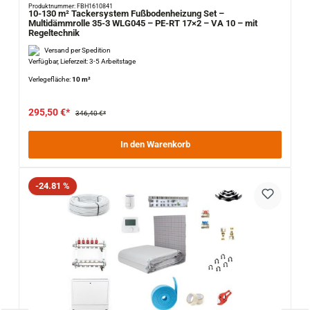
Produktnummer: FBH1610841
10-130 m² Tackersystem Fußbodenheizung Set –
Multidämmrolle 35-3 WLG045 – PE-RT 17×2 – VA 10 – mit
Regeltechnik
Versand per Spedition
Verfügbar, Lieferzeit: 3-5 Arbeitstage
Verlegefläche:
10 m²
295,50 €*
346,40 €*
In den Warenkorb
Rabatt
-24.81 %