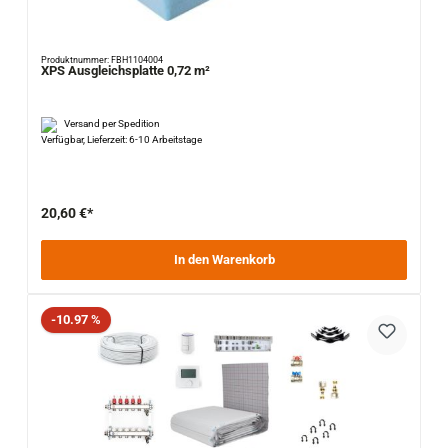
Produktnummer: FBH1104004
XPS Ausgleichsplatte 0,72 m²
Versand per Spedition
Verfügbar, Lieferzeit: 6-10 Arbeitstage
20,60 €*
In den Warenkorb
Rabatt
-10.97 %