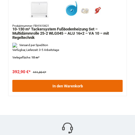
Produktnummer: FBH1610621
10-130 m² Tackersystem Fußbodenheizung Set –
Multidämmrolle 25-2 WLG045 – ALU 16×2 – VA 10 – mit
Regeltechnik
Versand per Spedition
Verfügbar, Lieferzeit: 3-5 Arbeitstage
Verlegefläche:
10 m²
392,90 €*
441,30 €*
In den Warenkorb