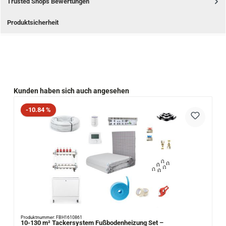
Trusted Shops Bewertungen
Produktsicherheit
Produktgalerie überspringen
Kunden haben sich auch angesehen
Rabatt
-10.84 %
Produktnummer: FBH1610861
10-130 m² Tackersystem Fußbodenheizung Set –