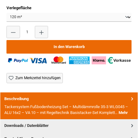
auswählen
Verlegefläche
Produkt Anzahl: Gib den gewünschten Wert ein oder benutze
In den Warenkorb
Zum Merkzettel hinzufügen
Beschreibung
Tackersystem Fußbodenheizung Set – Multidämmrolle 35-3 WLG045 –
ALU 16x2 – VA 10 – mit Regeltechnik Basistacker-Set Komplett…
Mehr
Downloads / Datenblätter