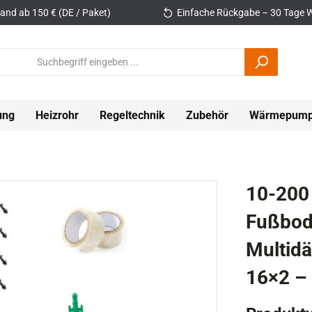
and ab 150 € (DE / Paket)
Einfache Rückgabe – 30 Tage W
ung
Heizrohr
Regeltechnik
Zubehör
Wärmepum
10-200
Fußbod
Multid
16×2 – 