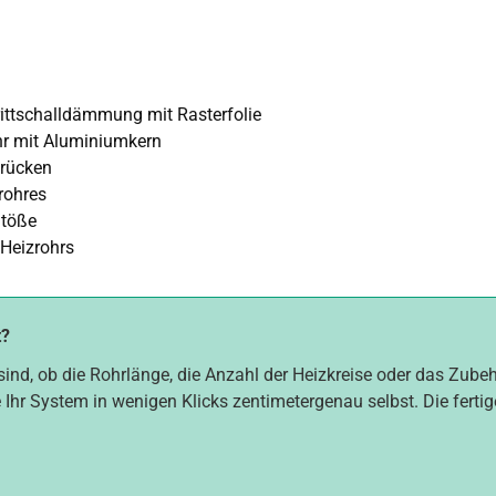
ttschalldämmung mit Rasterfolie
hr mit Aluminiumkern
brücken
rohres
Stöße
 Heizrohrs
t?
sind, ob die Rohrlänge, die Anzahl der Heizkreise oder das Zube
 Ihr System in wenigen Klicks zentimetergenau selbst. Die fertig