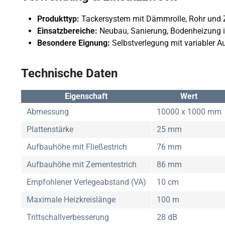
Produkttyp:
Tackersystem mit Dämmrolle, Rohr und
Einsatzbereiche:
Neubau, Sanierung, Bodenheizung
Besondere Eignung:
Selbstverlegung mit variabler 
Technische Daten
Eigenschaft
Wert
Abmessung
10000 x 1000 mm
Plattenstärke
25 mm
Aufbauhöhe mit Fließestrich
76 mm
Aufbauhöhe mit Zementestrich
86 mm
Empfohlener Verlegeabstand (VA)
10 cm
Maximale Heizkreislänge
100 m
Trittschallverbesserung
28 dB