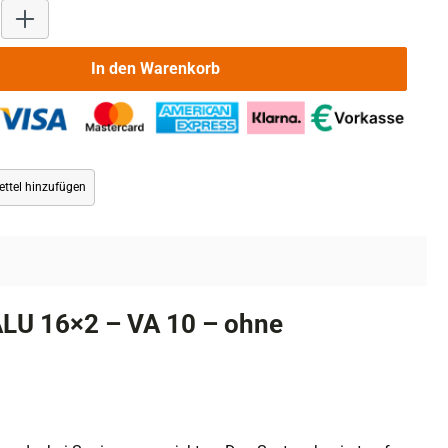
Produkt Anzahl: Gib den gewünschten Wert ein oder benutze die 
In den Warenkorb
ttel hinzufügen
LU 16×2 – VA 10 – ohne