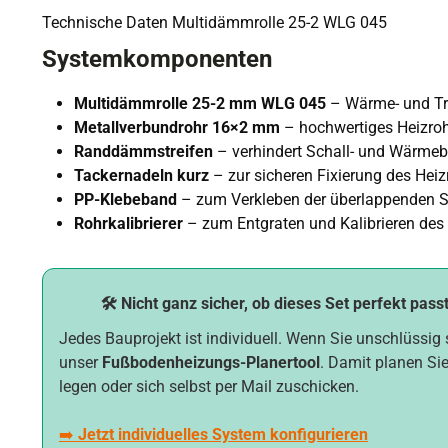
Technische Daten Multidämmrolle 25-2 WLG 045
Systemkomponenten
Multidämmrolle 25-2 mm WLG 045
– Wärme- und Tri
Metallverbundrohr 16×2 mm
– hochwertiges Heizro
Randdämmstreifen
– verhindert Schall- und Wärme
Tackernadeln kurz
– zur sicheren Fixierung des Heiz
PP-Klebeband
– zum Verkleben der überlappenden 
Rohrkalibrierer
– zum Entgraten und Kalibrieren des
🛠️ Nicht ganz sicher, ob dieses Set perfekt pass
Jedes Bauprojekt ist individuell. Wenn Sie unschlüssig 
unser
Fußbodenheizungs-Planertool
. Damit planen Sie
legen oder sich selbst per Mail zuschicken.
➡️
Jetzt individuelles System konfigurieren