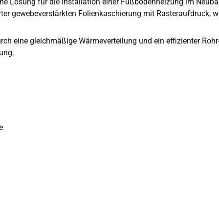
iche Lösung für die Installation einer Fußbodenheizung im Neub
ter gewebeverstärkten Folienkaschierung mit Rasteraufdruck, wel
h eine gleichmäßige Wärmeverteilung und ein effizienter Rohr- u
ung.
e