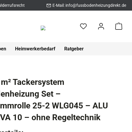
iderrufsrecht
E-Mail:
info@fussbodenheizungdirekt.de
pen
Heimwerkerbedarf
Ratgeber
 m² Tackersystem
enheizung Set –
ämmrolle 25-2 WLG045 – ALU
VA 10 – ohne Regeltechnik