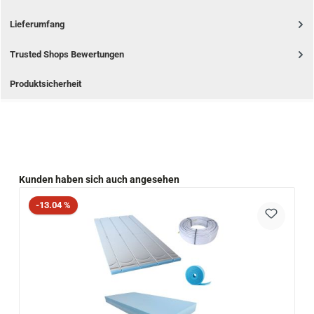
Lieferumfang
Trusted Shops Bewertungen
Produktsicherheit
Produktgalerie überspringen
Kunden haben sich auch angesehen
Rabatt
-13.04 %