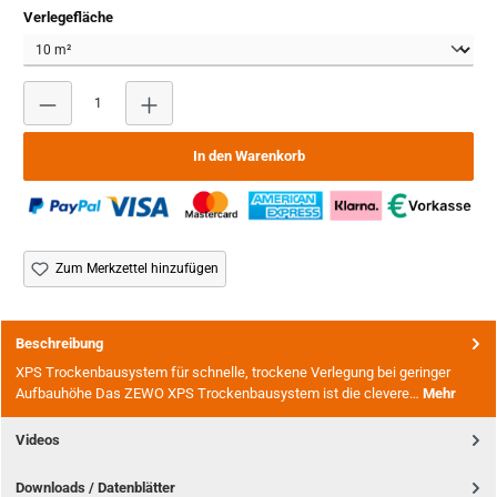
auswählen
Verlegefläche
Produkt Anzahl: Gib den gewünschten Wert ein oder benutze
In den Warenkorb
Zum Merkzettel hinzufügen
Beschreibung
XPS Trockenbausystem für schnelle, trockene Verlegung bei geringer
Aufbauhöhe Das ZEWO XPS Trockenbausystem ist die clevere…
Mehr
Videos
Downloads / Datenblätter