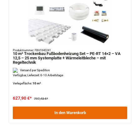
Produktnummer: FBH1640241
10 m² Trockenbau Fußbodenheizung Set – PE-RT 14×2 – VA
12,5 – 25 mm Systemplatte + Wärmeleitbleche – mit
Regeltechnik
Versand per Spedition
Verfügbar, Lieferzeit: 6-10 Arbeitstage
Verlegefläche:
10 m²
627,90 €*
797,43 €*
In den Warenkorb