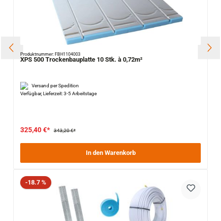
Produktnummer: FBH1104003
XPS 500 Trockenbauplatte 10 Stk. à 0,72m²
Versand per Spedition
Verfügbar, Lieferzeit: 3-5 Arbeitstage
325,40 €*
343,20 €*
In den Warenkorb
Rabatt
-18.7 %