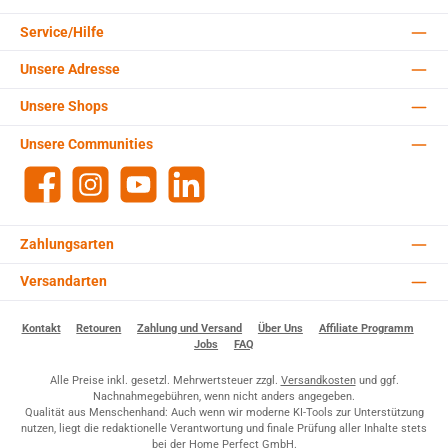
Service/Hilfe
Unsere Adresse
Unsere Shops
Unsere Communities
Facebook
Instagram
YouTube
LinkedIn
Zahlungsarten
Versandarten
Kontakt
Retouren
Zahlung und Versand
Über Uns
Affiliate Programm
Jobs
FAQ
Alle Preise inkl. gesetzl. Mehrwertsteuer zzgl.
Versandkosten
und ggf.
Nachnahmegebühren, wenn nicht anders angegeben.
Qualität aus Menschenhand: Auch wenn wir moderne KI-Tools zur Unterstützung
nutzen, liegt die redaktionelle Verantwortung und finale Prüfung aller Inhalte stets
bei der Home Perfect GmbH.