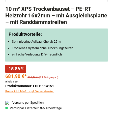
10 m² XPS Trockenbauset – PE-RT
Heizrohr 16x2mm – mit Ausgleichsplatte
– mit Randdämmstreifen
Produktvorteile:
Sehr niedrige Aufbauhöhe ab 25 mm
Trockenes System ohne Trocknungszeiten
einfache Verlegung, DIY-freundlich
-15.86 %
681,90 €*
810,46 €*
(15.86% gespart)
Inhalt:
1 Set
Produktnummer: FBH1114151
Preise inkl. MwSt. zzgl. Versandkosten
Versand per Spedition
Verfügbar, Lieferzeit: 3-5 Arbeitstage