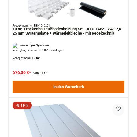
Produktnummer: FBH1640261
10 m² Trockenbau Fußbodenheizung Set - ALU 14x2 - VA 12,5 -
25 mm Systemplatte + Wärmeleitbleche - mit Regeltechnik
Versand per Spedition
Verfügbar, Lieferzeit: 6-10 Arbeitstage
Verlegefläche:
10 m²
676,30 €*
906,24 €*
In den Warenkorb
Rabatt
-5.19 %