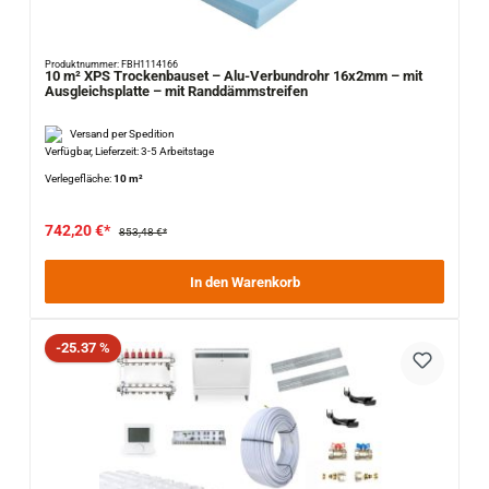
Produktnummer: FBH1114166
10 m² XPS Trockenbauset – Alu-Verbundrohr 16x2mm – mit
Ausgleichsplatte – mit Randdämmstreifen
Versand per Spedition
Verfügbar, Lieferzeit: 3-5 Arbeitstage
Verlegefläche:
10 m²
742,20 €*
853,48 €*
In den Warenkorb
Rabatt
-25.37 %