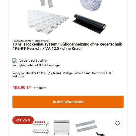
Produktnummer: FBH1640001
10 m² Trockenbausystem Fußbodenheizung ohne Regeltechnik
/ PE-RT-Heizrohr / VA 12,5 / ohne Knauf
Versand per Spedition
Verfügbar, Lieferzeit: 3-5 Arbeitstage
Verlegeabstand:
VA 12,5 - (12,5 cm)
|
Verlegefläche:
10 m²
|
Heizrohr:
PE-RT-
Heizrohr
403,90 €*
496,80 €*
In den Warenkorb
Rabatt
-21.26 %