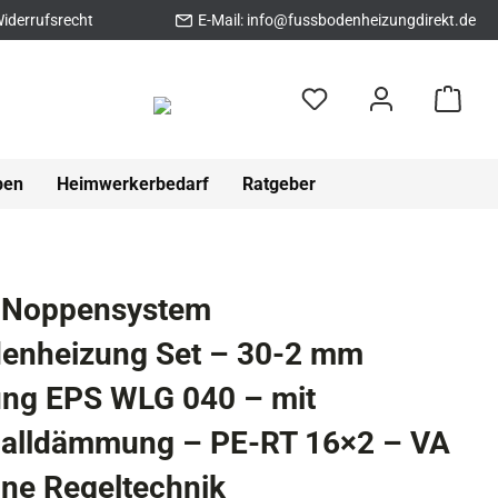
iderrufsrecht
E-Mail:
info@fussbodenheizungdirekt.de
pen
Heimwerkerbedarf
Ratgeber
 Noppensystem
enheizung Set – 30-2 mm
g EPS WLG 040 – mit
challdämmung – PE-RT 16×2 – VA
ne Regeltechnik