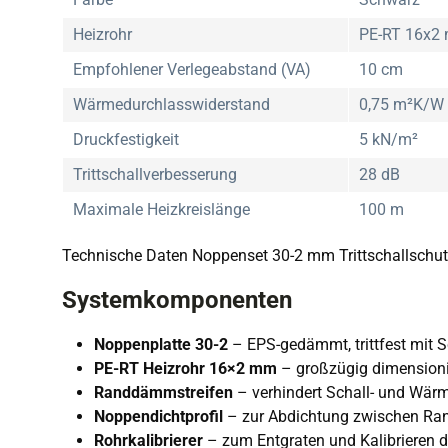
Heizrohr
PE-RT 16x2
Empfohlener Verlegeabstand (VA)
10 cm
Wärmedurchlasswiderstand
0,75 m²K/W
Druckfestigkeit
5 kN/m²
Trittschallverbesserung
28 dB
Maximale Heizkreislänge
100 m
Technische Daten Noppenset 30-2 mm Trittschallschu
Systemkomponenten
Noppenplatte 30-2
– EPS-gedämmt, trittfest mit S
PE-RT Heizrohr 16×2 mm
– großzügig dimensioni
Randdämmstreifen
– verhindert Schall- und Wär
Noppendichtprofil
– zur Abdichtung zwischen Ran
Rohrkalibrierer
– zum Entgraten und Kalibrieren d