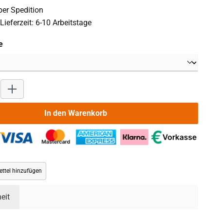
er Spedition
Lieferzeit: 6-10 Arbeitstage
auswählen
e
Produkt Anzahl: Gib den gewünschten Wert ein oder benutze die 
In den Warenkorb
ttel hinzufügen
eit