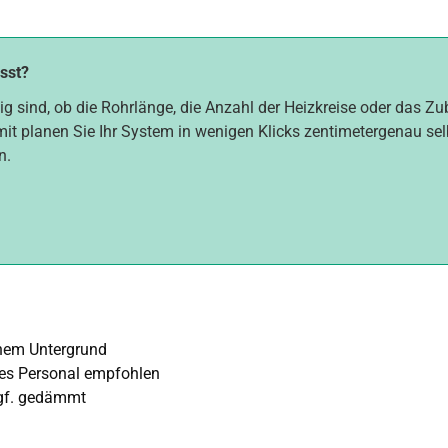
asst?
ig sind, ob die Rohrlänge, die Anzahl der Heizkreise oder das Z
mit planen Sie Ihr System in wenigen Klicks zentimetergenau selbs
n.
enem Untergrund
tes Personal empfohlen
 ggf. gedämmt