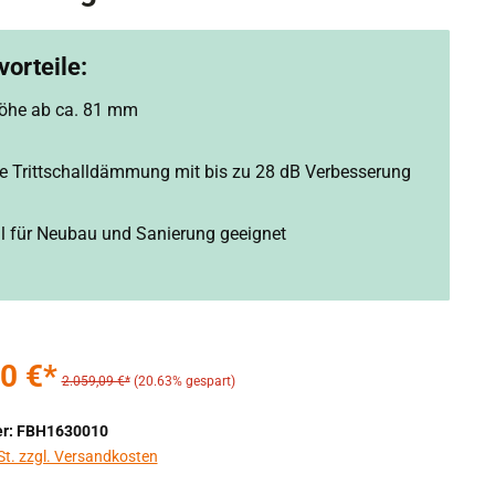
orteile:
öhe ab ca. 81 mm
rte Trittschalldämmung mit bis zu 28 dB Verbesserung
ll für Neubau und Sanierung geeignet
0 €*
2.059,09 €*
(20.63% gespart)
r: FBH1630010
St. zzgl. Versandkosten