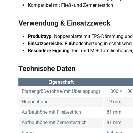
Kompatibel mit Fließ- und Zementestrich
Verwendung & Einsatzzweck
Produkttyp:
Noppenplatte mit EPS-Dämmung und T
Einsatzbereiche:
Fußbodenheizung in schallsensi
Besondere Eignung:
Ein- und Mehrfamilienhäuser, 
Technische Daten
Eigenschaft
Plattengröße (ohne/mit Überlappung)
1.000 × 1.0
Noppenhöhe
19 mm
Aufbauhöhe mit Fließestrich
81 mm
Aufbauhöhe mit Zementestrich
91 mm
Farbe
Schwarz