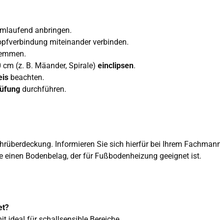
mlaufend anbringen.
pfverbindung miteinander verbinden.
lemmen.
cm (z. B. Mäander, Spirale)
einclipsen
.
eis
beachten.
rüfung
durchführen.
ohrüberdeckung. Informieren Sie sich hierfür bei Ihrem Fachmann
einen Bodenbelag, der für Fußbodenheizung geeignet ist.
et?
it ideal für schallsensible Bereiche.