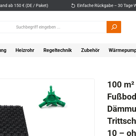
and ab 150 € (DE / Paket)
Einfache Rückgabe – 30 Tage W
ung
Heizrohr
Regeltechnik
Zubehör
Wärmepum
100 m²
Fußbod
Dämmun
Tritts
10 – oh