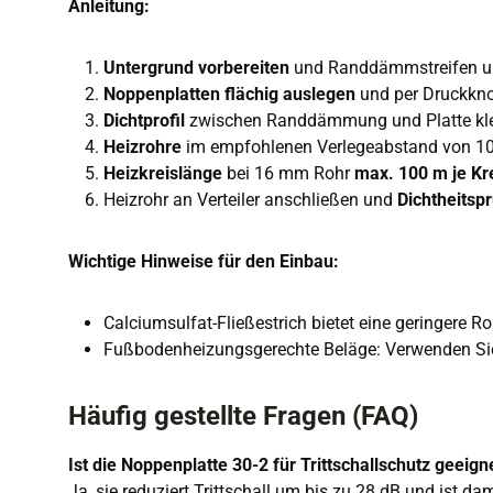
Anleitung:
Untergrund vorbereiten
und Randdämmstreifen u
Noppenplatten flächig auslegen
und per Druckkno
Dichtprofil
zwischen Randdämmung und Platte k
Heizrohre
im empfohlenen Verlegeabstand von 10 
Heizkreislänge
bei 16 mm Rohr
max. 100 m je Kr
Heizrohr an Verteiler anschließen und
Dichtheitsp
Wichtige Hinweise für den Einbau:
Calciumsulfat-Fließestrich bietet eine geringere R
Fußbodenheizungsgerechte Beläge: Verwenden Sie 
Häufig gestellte Fragen (FAQ)
Ist die Noppenplatte 30-2 für Trittschallschutz geeign
Ja, sie reduziert Trittschall um bis zu 28 dB und ist dam