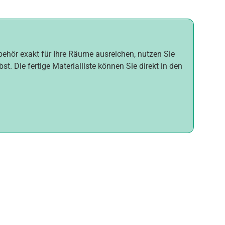
ubehör exakt für Ihre Räume ausreichen, nutzen Sie
t. Die fertige Materialliste können Sie direkt in den