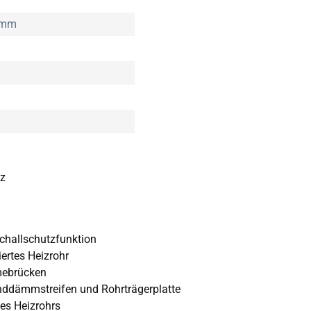
 mm
tz
challschutzfunktion
ertes Heizrohr
mebrücken
ddämmstreifen und Rohrträgerplatte
es Heizrohrs