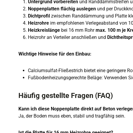
Untergrund vorbereiten
und Randdämmstreifen u
Noppenplatten flächig auslegen
und per Druckkno
Dichtprofil
zwischen Randdämmung und Platte k
Heizrohre
im empfohlenen Verlegeabstand von 10 
Heizkreislänge
bei 16 mm Rohr
max. 100 m je Kr
Heizrohr an Verteiler anschließen und
Dichtheitsp
Wichtige Hinweise für den Einbau:
Calciumsulfat-Fließestrich bietet eine geringere R
Fußbodenheizungsgerechte Beläge: Verwenden Sie 
Häufig gestellte Fragen (FAQ)
Kann ich diese Noppenplatte direkt auf Beton verleg
Ja, der Boden muss eben, stabil und tragfähig sein.
Ist die Platte für 16 mm Heizrohre geeignet?