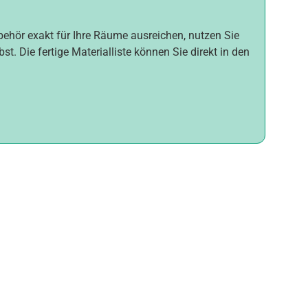
ubehör exakt für Ihre Räume ausreichen, nutzen Sie
t. Die fertige Materialliste können Sie direkt in den