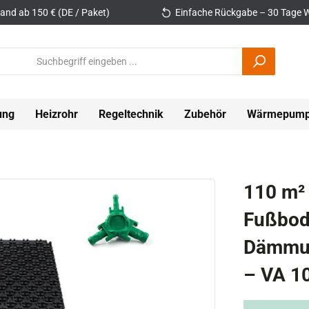
and ab 150 € (DE / Paket)
Einfache Rückgabe – 30 Tage W
ung
Heizrohr
Regeltechnik
Zubehör
Wärmepum
110 m²
Fußbod
Dämmun
– VA 10