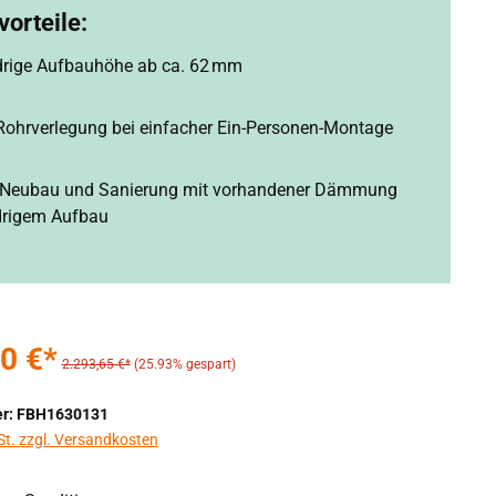
orteile:
drige Aufbauhöhe ab ca. 62 mm
 Rohrverlegung bei einfacher Ein-Personen-Montage
r Neubau und Sanierung mit vorhandener Dämmung
drigem Aufbau
0 €*
2.293,65 €*
(25.93% gespart)
r: FBH1630131
St. zzgl. Versandkosten