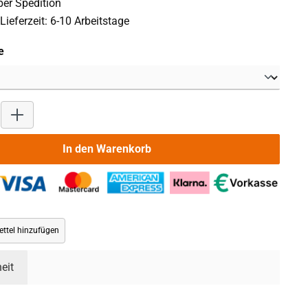
er Spedition
Lieferzeit: 6-10 Arbeitstage
auswählen
e
Produkt Anzahl: Gib den gewünschten Wert ein oder benutze die 
In den Warenkorb
ttel hinzufügen
eit