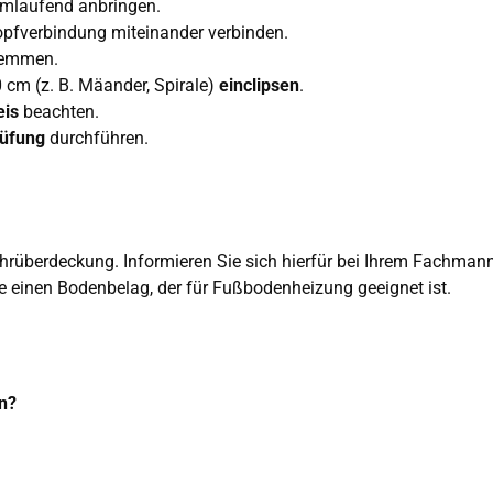
mlaufend anbringen.
pfverbindung miteinander verbinden.
lemmen.
cm (z. B. Mäander, Spirale)
einclipsen
.
eis
beachten.
rüfung
durchführen.
ohrüberdeckung. Informieren Sie sich hierfür bei Ihrem Fachmann
einen Bodenbelag, der für Fußbodenheizung geeignet ist.
en?