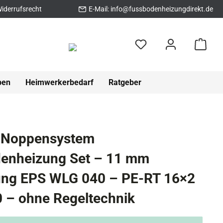
iderrufsrecht
E-Mail:
info@fussbodenheizungdirekt.de
pen
Heimwerkerbedarf
Ratgeber
 Noppensystem
enheizung Set – 11 mm
g EPS WLG 040 – PE-RT 16×2
 – ohne Regeltechnik