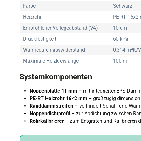
Farbe
Schwarz
Heizrohr
PE-RT 16x2
Empfohlener Verlegeabstand (VA)
10 cm
Druckfestigkeit
60 kPa
Wärmedurchlasswiderstand
0,314 m²K/
Maximale Heizkreislänge
100 m
Systemkomponenten
Noppenplatte 11 mm
– mit integrierter EPS-Dämm
PE-RT Heizrohr 16×2 mm
– großzügig dimensioni
Randdämmstreifen
– verhindert Schall- und Wär
Noppendichtprofil
– zur Abdichtung zwischen Ran
Rohrkalibrierer
– zum Entgraten und Kalibrieren d