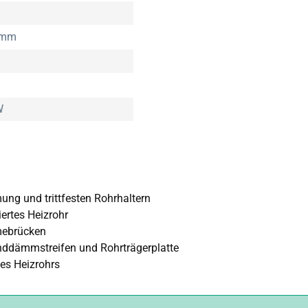
 mm
W
ung und trittfesten Rohrhaltern
ertes Heizrohr
mebrücken
ddämmstreifen und Rohrträgerplatte
es Heizrohrs