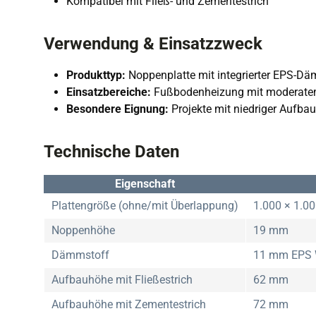
Kompatibel mit Fließ- und Zementestrich
Verwendung & Einsatzzweck
Produkttyp:
Noppenplatte mit integrierter EPS-
Einsatzbereiche:
Fußbodenheizung mit moderat
Besondere Eignung:
Projekte mit niedriger Aufb
Technische Daten
Eigenschaft
Plattengröße (ohne/mit Überlappung)
1.000 × 1.0
Noppenhöhe
19 mm
Dämmstoff
11 mm EPS 
Aufbauhöhe mit Fließestrich
62 mm
Aufbauhöhe mit Zementestrich
72 mm