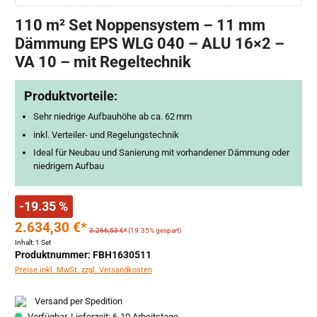
110 m² Set Noppensystem – 11 mm
Dämmung EPS WLG 040 – ALU 16×2 –
VA 10 – mit Regeltechnik
Produktvorteile:
Sehr niedrige Aufbauhöhe ab ca. 62 mm
inkl. Verteiler- und Regelungstechnik
Ideal für Neubau und Sanierung mit vorhandener Dämmung oder
niedrigem Aufbau
-19.35 %
2.634,30 €*
3.266,53 €*
(19.35% gespart)
Inhalt:
1 Set
Produktnummer: FBH1630511
Preise inkl. MwSt. zzgl. Versandkosten
Versand per Spedition
Verfügbar, Lieferzeit: 6-10 Arbeitstage