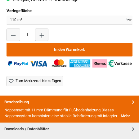
auswählen
Verlegefläche
Produkt Anzahl: Gib den gewünschten Wert ein oder benutze
In den Warenkorb
Zum Merkzettel hinzufügen
Beschreibung
Noppenset mit 11 mm Dämmung für Fußbodenheizung Dieses
Noppensystem kombiniert eine stabile Rohrfixierung mit integrier…
Mehr
Downloads / Datenblätter