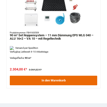
Produktnummer: FBH1630509
90 m² Set Noppensystem – 11 mm Dämmung EPS WLG 040 –
ALU 16×2 – VA 10 – mit Regeltechnik
Versand per Spedition
Verfügbar, Lieferzeit: 6-10 Arbeitstage
Verlegefläche:
90 m²
2.304,00 €*
3.064,32 €*
In den Warenkorb