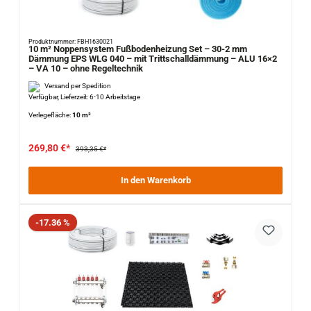
Produktnummer: FBH1630021
10 m² Noppensystem Fußbodenheizung Set – 30-2 mm
Dämmung EPS WLG 040 – mit Trittschalldämmung – ALU 16×2
– VA 10 – ohne Regeltechnik
Versand per Spedition
Verfügbar, Lieferzeit: 6-10 Arbeitstage
Verlegefläche:
10 m²
269,80 €*
393,35 €*
In den Warenkorb
Rabatt
-17.36 %