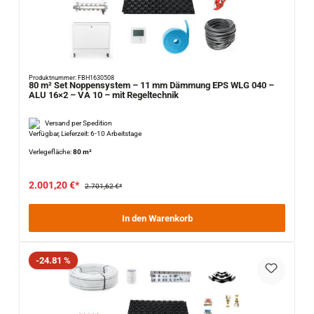
Produktnummer: FBH1630508
80 m² Set Noppensystem – 11 mm Dämmung EPS WLG 040 –
ALU 16×2 – VA 10 – mit Regeltechnik
Versand per Spedition
Verfügbar, Lieferzeit: 6-10 Arbeitstage
Verlegefläche:
80 m²
2.001,20 €*
2.701,62 €*
In den Warenkorb
Rabatt
-24.81 %