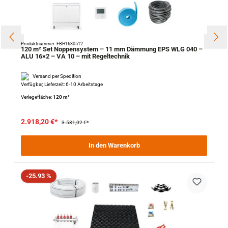
Produktnummer: FBH1630512
120 m² Set Noppensystem – 11 mm Dämmung EPS WLG 040 –
ALU 16×2 – VA 10 – mit Regeltechnik
Versand per Spedition
Verfügbar, Lieferzeit: 6-10 Arbeitstage
Verlegefläche:
120 m²
2.918,20 €*
3.531,02 €*
In den Warenkorb
Rabatt
-25.93 %