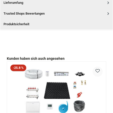
Lieferumfang
Trusted Shops Bewertungen
Produktsicherheit
Produktgalerie überspringen
Kunden haben sich auch angesehen
Rabatt
-25.8 %