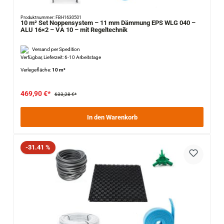
Produktnummer: FBH1630501
10 m² Set Noppensystem – 11 mm Dämmung EPS WLG 040 –
ALU 16×2 – VA 10 – mit Regeltechnik
Versand per Spedition
Verfügbar, Lieferzeit: 6-10 Arbeitstage
Verlegefläche:
10 m²
469,90 €*
633,28 €*
In den Warenkorb
Rabatt
-31.41 %