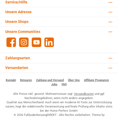
Service/Hilfe
Unsere Adresse
Unsere Shops
Unsere Communities
Facebook
Instagram
YouTube
LinkedIn
Zahlungsarten
Versandarten
Kontakt
Retouren
Zahlung und Versand
Über Uns
Affiliate Programm
Jobs
FAQ
Alle Preise inkl. gesetzl. Mehrwertsteuer zzgl.
Versandkosten
und ggf.
Nachnahmegebühren, wenn nicht anders angegeben.
Qualität aus Menschenhand: Auch wenn wir moderne KI-Tools zur Unterstützung
nutzen, liegt die redaktionelle Verantwortung und finale Prüfung aller Inhalte stets
bei der Home Perfect GmbH.
© 2026 FußbodenheizungDIREKT - Alle Rechte vorbehalten. Theme by