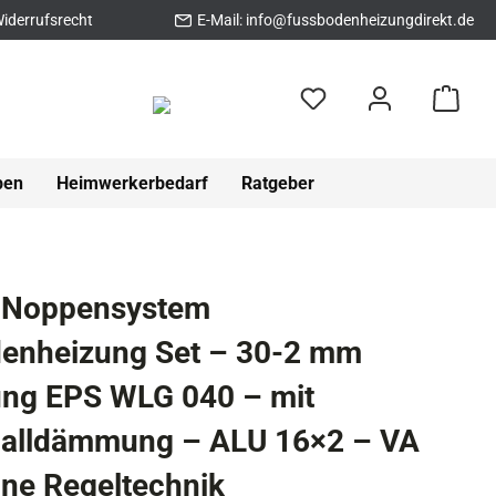
iderrufsrecht
E-Mail:
info@fussbodenheizungdirekt.de
pen
Heimwerkerbedarf
Ratgeber
 Noppensystem
enheizung Set – 30-2 mm
g EPS WLG 040 – mit
challdämmung – ALU 16×2 – VA
ne Regeltechnik