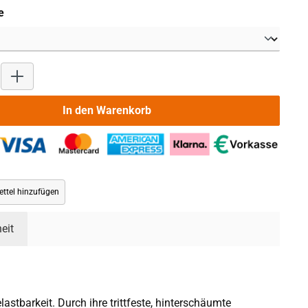
auswählen
e
Produkt Anzahl: Gib den gewünschten Wert ein oder benutze die 
In den Warenkorb
ttel hinzufügen
eit
tbarkeit. Durch ihre trittfeste, hinterschäumte