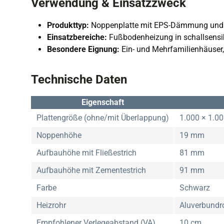
Verwendung & Einsatzzweck
Produkttyp:
Noppenplatte mit EPS-Dämmung und T
Einsatzbereiche:
Fußbodenheizung in schallsensi
Besondere Eignung:
Ein- und Mehrfamilienhäuser, 
Technische Daten
Eigenschaft
Plattengröße (ohne/mit Überlappung)
1.000 × 1.0
Noppenhöhe
19 mm
Aufbauhöhe mit Fließestrich
81 mm
Aufbauhöhe mit Zementestrich
91 mm
Farbe
Schwarz
Heizrohr
Aluverbund
Empfohlener Verlegeabstand (VA)
10 cm