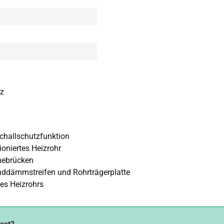
tz
challschutzfunktion
oniertes Heizrohr
mebrücken
ddämmstreifen und Rohrträgerplatte
es Heizrohrs