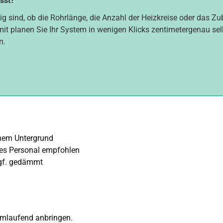
asst?
ig sind, ob die Rohrlänge, die Anzahl der Heizkreise oder das Z
mit planen Sie Ihr System in wenigen Klicks zentimetergenau selbs
n.
enem Untergrund
tes Personal empfohlen
 ggf. gedämmt
mlaufend anbringen.