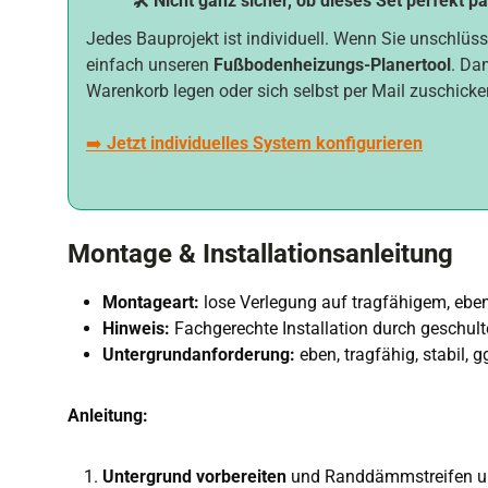
🛠️ Nicht ganz sicher, ob dieses Set perfekt p
Jedes Bauprojekt ist individuell. Wenn Sie unschlüss
einfach unseren
Fußbodenheizungs-Planertool
. Da
Warenkorb legen oder sich selbst per Mail zuschicke
➡️
Jetzt individuelles System konfigurieren
Montage & Installationsanleitung
Montageart:
lose Verlegung auf tragfähigem, eb
Hinweis:
Fachgerechte Installation durch geschul
Untergrundanforderung:
eben, tragfähig, stabil,
Anleitung:
Untergrund vorbereiten
und Randdämmstreifen u