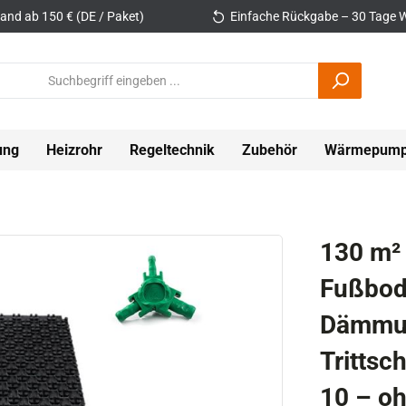
and ab 150 € (DE / Paket)
Einfache Rückgabe – 30 Tage W
ung
Heizrohr
Regeltechnik
Zubehör
Wärmepum
130 m²
Fußbod
Dämmun
Tritts
10 – oh