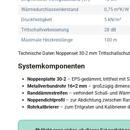
Wärmedurchlasswiderstand
0,75 m²K/W
Druckfestigkeit
5 kN/m²
Trittschallverbesserung
28 dB
Maximale Heizkreislänge
100 m
Technische Daten Noppenset 30-2 mm Trittschallschu
Systemkomponenten
Noppenplatte 30-2
– EPS-gedämmt, trittfest mit S
Metallverbundrohr 16×2 mm
– großzügig dimensi
Randdämmstreifen
– verhindert Schall- und Wär
Noppendichtprofil
– zur Abdichtung zwischen Ran
Rohrkalibrierer
– zum Entgraten und Kalibrieren d