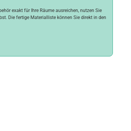
ubehör exakt für Ihre Räume ausreichen, nutzen Sie
t. Die fertige Materialliste können Sie direkt in den