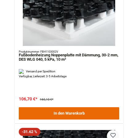
Produktnummer: FBH1103002V
Fußbodenheizung Noppenplatte mit Dämmung, 30-2 mm,
DES WLG 040, 5 kPa, 10 m²
Versand per Spedition
Verfügbar, Lieferzeit: 3-5 Arbeitstage
106,70 €*
160,10 €*
In den Warenkorb
Rabatt
-31.62 %