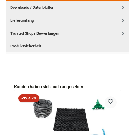
Downloads / Datenblätter
Lieferumfang
Trusted Shops Bewertungen
Produktsicherheit
Produktgalerie überspringen
Kunden haben sich auch angesehen
Rabatt
-32.45 %