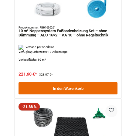
Produktnummer: FBH1630261
10 m² Noppensystem Fußbodenheizung Set – ohne
Dämmung – ALU 16×2 – VA 10 – ohne Regeltechnik
Versand per Spedition
Verfügbar, Lieferzeit: 6-10 Arbeitstage
Verlegefläche:
10 m²
221,60 €*
328,07 €*
In den Warenkorb
Rabatt
-21.88 %