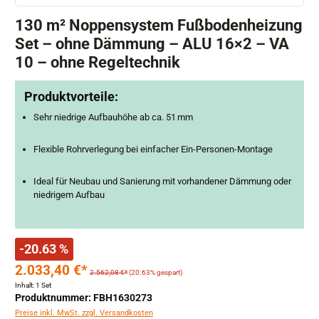
130 m² Noppensystem Fußbodenheizung
Set – ohne Dämmung – ALU 16×2 – VA
10 – ohne Regeltechnik
Produktvorteile:
Sehr niedrige Aufbauhöhe ab ca. 51 mm
Flexible Rohrverlegung bei einfacher Ein-Personen-Montage
Ideal für Neubau und Sanierung mit vorhandener Dämmung oder
niedrigem Aufbau
-20.63 %
2.033,40 €*
2.562,08 €*
(20.63% gespart)
Inhalt:
1 Set
Produktnummer: FBH1630273
Preise inkl. MwSt. zzgl. Versandkosten