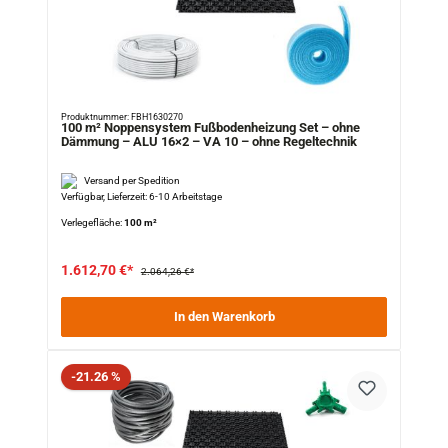
Produktnummer: FBH1630270
100 m² Noppensystem Fußbodenheizung Set – ohne
Dämmung – ALU 16×2 – VA 10 – ohne Regeltechnik
Versand per Spedition
Verfügbar, Lieferzeit: 6-10 Arbeitstage
Verlegefläche:
100 m²
1.612,70 €*
2.064,26 €*
In den Warenkorb
Rabatt
-21.26 %