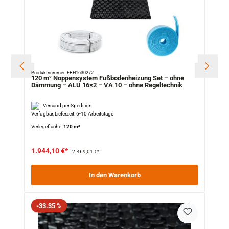
Produktnummer: FBH1630272
120 m² Noppensystem Fußbodenheizung Set – ohne
Dämmung – ALU 16×2 – VA 10 – ohne Regeltechnik
Versand per Spedition
Verfügbar, Lieferzeit: 6-10 Arbeitstage
Verlegefläche:
120 m²
1.944,10 €*
2.469,01 €*
In den Warenkorb
Rabatt
-33.35 %