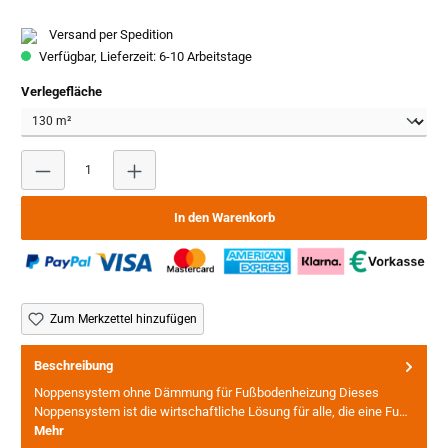
Versand per Spedition
Verfügbar, Lieferzeit: 6-10 Arbeitstage
auswählen
Verlegefläche
Produkt Anzahl: Gib den gewünschten Wert ein oder benutze
In den Warenkorb
Zum Merkzettel hinzufügen
Beschreibung
Noppensystem ohne Dämmung für Fußbodenheizung Dieses
Noppensystem ist die wirtschaftliche Lösung für alle, die eine Fu…
Mehr