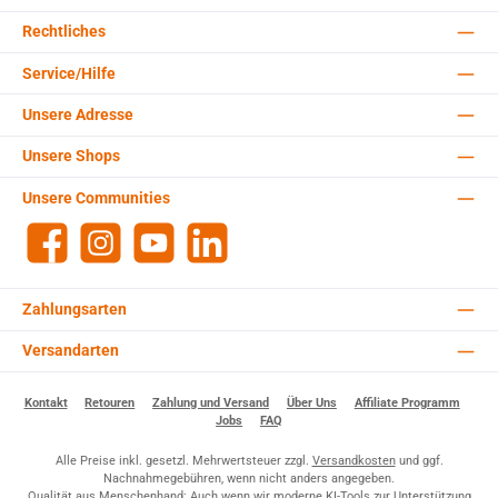
Rechtliches
Service/Hilfe
Unsere Adresse
Unsere Shops
Unsere Communities
Facebook
Instagram
YouTube
LinkedIn
Zahlungsarten
Versandarten
Kontakt
Retouren
Zahlung und Versand
Über Uns
Affiliate Programm
Jobs
FAQ
Alle Preise inkl. gesetzl. Mehrwertsteuer zzgl.
Versandkosten
und ggf.
Nachnahmegebühren, wenn nicht anders angegeben.
Qualität aus Menschenhand: Auch wenn wir moderne KI-Tools zur Unterstützung