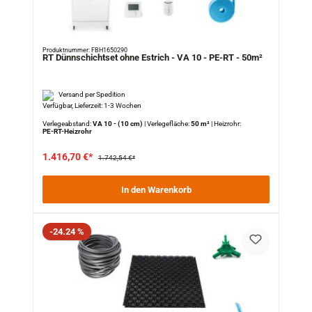
Produktnummer: FBH1650290
RT Dünnschichtset ohne Estrich - VA 10 - PE-RT - 50m²
Versand per Spedition
Verfügbar, Lieferzeit: 1-3 Wochen
Verlegeabstand:
VA 10 - (10 cm)
|
Verlegefläche:
50 m²
|
Heizrohr:
PE-RT-Heizrohr
1.416,70 €*
1.742,54 €*
In den Warenkorb
Rabatt
-24.24 %