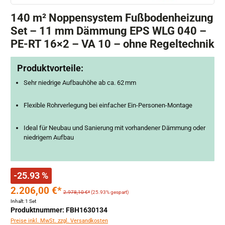
140 m² Noppensystem Fußbodenheizung
Set – 11 mm Dämmung EPS WLG 040 –
PE-RT 16×2 – VA 10 – ohne Regeltechnik
Produktvorteile:
Sehr niedrige Aufbauhöhe ab ca. 62 mm
Flexible Rohrverlegung bei einfacher Ein-Personen-Montage
Ideal für Neubau und Sanierung mit vorhandener Dämmung oder
niedrigem Aufbau
-25.93 %
2.206,00 €*
2.978,10 €*
(25.93% gespart)
Inhalt:
1 Set
Produktnummer: FBH1630134
Preise inkl. MwSt. zzgl. Versandkosten