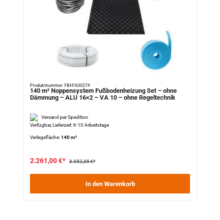
Produktnummer: FBH1630274
140 m² Noppensystem Fußbodenheizung Set – ohne
Dämmung – ALU 16×2 – VA 10 – ohne Regeltechnik
Versand per Spedition
Verfügbar, Lieferzeit: 6-10 Arbeitstage
Verlegefläche:
140 m²
2.261,00 €*
3.052,35 €*
In den Warenkorb