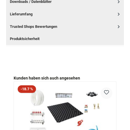
Downloads / Datenblätter
Lieferumfang
Trusted Shops Bewertungen
Produktsicherheit
Produktgalerie überspringen
Kunden haben sich auch angesehen
Rabatt
-18.7 %