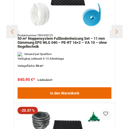
Produktnummer: FBH1630125
50 m² Noppensystem Fußbodenheizung Set – 11 mm
Dämmung EPS WLG 040 – PE-RT 16×2 – VA 10 – ohne
Regeltechnik
Versand per Spedition
Verfügbar, Lieferzeit: 6-10 Arbeitstage
Verlegefläche:
50 m²
840,90 €*
1.059,53 €*
In den Warenkorb
Rabatt
-25.37 %