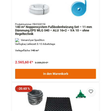
Produktnummer: FBH1630154
140 m² Noppensystem Fußbodenheizung Set – 11 mm
Dämmung EPS WLG 040 – ALU 16×2 – VA 10 – ohne
Regeltechnik
Versand per Spedition
Verfügbar, Lieferzeit: 6-10 Arbeitstage
Verlegefläche:
140 m²
2.565,60 €*
3.386,59 €*
In den Warenkorb
Rabatt
-20.63 %