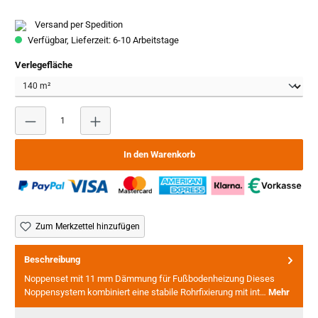
Versand per Spedition
Verfügbar, Lieferzeit: 6-10 Arbeitstage
auswählen
Verlegefläche
Produkt Anzahl: Gib den gewünschten Wert ein oder benutze
In den Warenkorb
Zum Merkzettel hinzufügen
Beschreibung
Noppenset mit 11 mm Dämmung für Fußbodenheizung Dieses
Noppensystem kombiniert eine stabile Rohrfixierung mit int…
Mehr