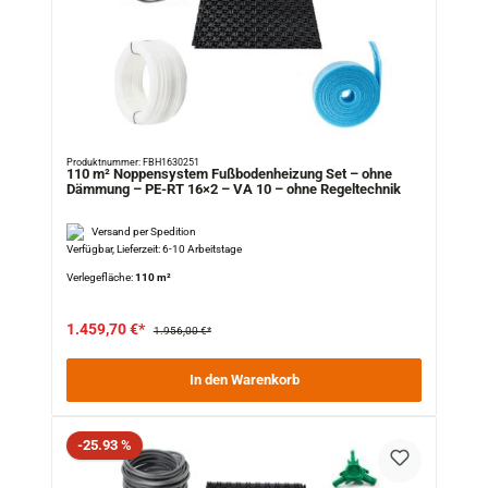
Produktnummer: FBH1630251
110 m² Noppensystem Fußbodenheizung Set – ohne
Dämmung – PE-RT 16×2 – VA 10 – ohne Regeltechnik
Versand per Spedition
Verfügbar, Lieferzeit: 6-10 Arbeitstage
Verlegefläche:
110 m²
1.459,70 €*
1.956,00 €*
In den Warenkorb
Rabatt
-25.93 %