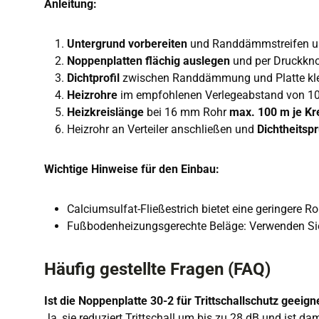
Anleitung:
Untergrund vorbereiten
und Randdämmstreifen u
Noppenplatten flächig auslegen
und per Druckkno
Dichtprofil
zwischen Randdämmung und Platte k
Heizrohre
im empfohlenen Verlegeabstand von 10 
Heizkreislänge
bei 16 mm Rohr
max. 100 m je Kr
Heizrohr an Verteiler anschließen und
Dichtheitsp
Wichtige Hinweise für den Einbau:
Calciumsulfat-Fließestrich bietet eine geringere R
Fußbodenheizungsgerechte Beläge: Verwenden Sie 
Häufig gestellte Fragen (FAQ)
Ist die Noppenplatte 30-2 für Trittschallschutz geeign
Ja, sie reduziert Trittschall um bis zu 28 dB und ist dam