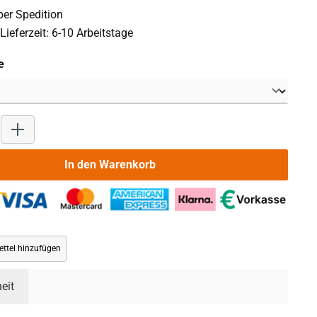
er Spedition
Lieferzeit: 6-10 Arbeitstage
auswählen
e
Produkt Anzahl: Gib den gewünschten Wert ein oder benutze die 
In den Warenkorb
ttel hinzufügen
eit