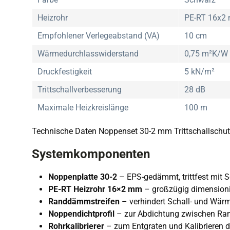
Heizrohr
PE-RT 16x2
Empfohlener Verlegeabstand (VA)
10 cm
Wärmedurchlasswiderstand
0,75 m²K/W
Druckfestigkeit
5 kN/m²
Trittschallverbesserung
28 dB
Maximale Heizkreislänge
100 m
Technische Daten Noppenset 30-2 mm Trittschallschu
Systemkomponenten
Noppenplatte 30-2
– EPS-gedämmt, trittfest mit S
PE-RT Heizrohr 16×2 mm
– großzügig dimensioni
Randdämmstreifen
– verhindert Schall- und Wär
Noppendichtprofil
– zur Abdichtung zwischen Ran
Rohrkalibrierer
– zum Entgraten und Kalibrieren d