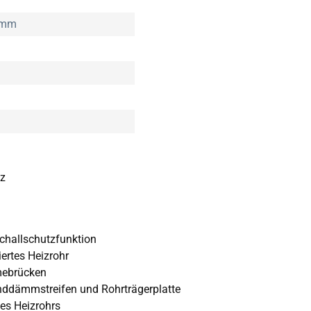
 mm
tz
challschutzfunktion
ertes Heizrohr
mebrücken
ddämmstreifen und Rohrträgerplatte
es Heizrohrs