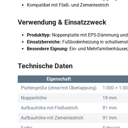
Kompatibel mit Fließ- und Zementestrich
Verwendung & Einsatzzweck
Produkttyp:
Noppenplatte mit EPS-Dämmung und T
Einsatzbereiche:
Fußbodenheizung in schallsensi
Besondere Eignung:
Ein- und Mehrfamilienhäuser, 
Technische Daten
Eigenschaft
Plattengröße (ohne/mit Überlappung)
1.000 × 1.0
Noppenhöhe
19 mm
Aufbauhöhe mit Fließestrich
81 mm
Aufbauhöhe mit Zementestrich
91 mm
Farbe
Schwarz