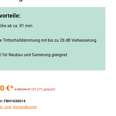
orteile:
öhe ab ca. 81 mm
rte Trittschalldämmung mit bis zu 28 dB Verbesserung
ll für Neubau und Sanierung geeignet
0 €*
3.069,94 €*
(25.37% gespart)
r: FBH1630014
St. zzgl. Versandkosten