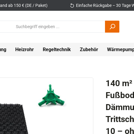
and ab 150 € (DE / Paket)
Einfache Rückgabe – 30 Tage W
ung
Heizrohr
Regeltechnik
Zubehör
Wärmepum
140 m²
Fußbod
Dämmun
Tritts
10 – oh