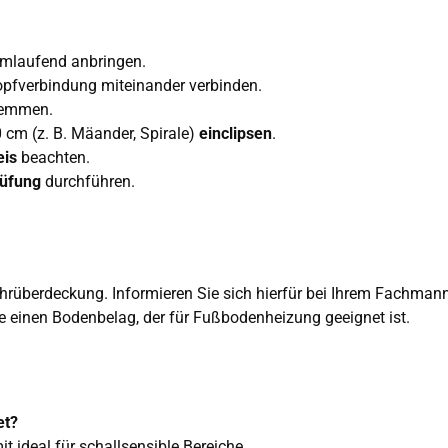
mlaufend anbringen.
pfverbindung miteinander verbinden.
lemmen.
cm (z. B. Mäander, Spirale)
einclipsen
.
eis
beachten.
rüfung
durchführen.
ohrüberdeckung. Informieren Sie sich hierfür bei Ihrem Fachmann
einen Bodenbelag, der für Fußbodenheizung geeignet ist.
et?
it ideal für schallsensible Bereiche.