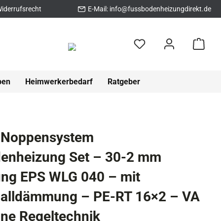
iderrufsrecht
E-Mail:
info@fussbodenheizungdirekt.de
pen
Heimwerkerbedarf
Ratgeber
 Noppensystem
enheizung Set – 30-2 mm
g EPS WLG 040 – mit
challdämmung – PE-RT 16×2 – VA
ne Regeltechnik