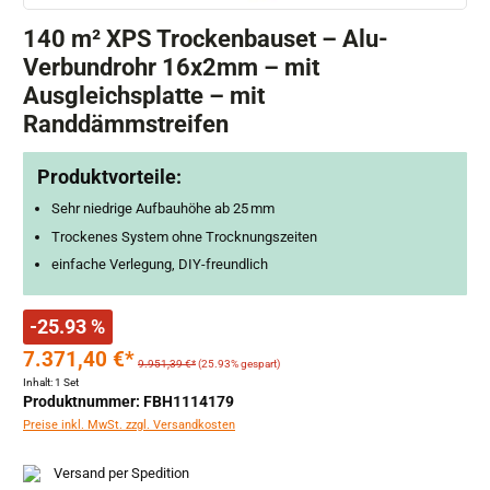
140 m² XPS Trockenbauset – Alu-
Verbundrohr 16x2mm – mit
Ausgleichsplatte – mit
Randdämmstreifen
Produktvorteile:
Sehr niedrige Aufbauhöhe ab 25 mm
Trockenes System ohne Trocknungszeiten
einfache Verlegung, DIY-freundlich
-25.93 %
7.371,40 €*
9.951,39 €*
(25.93% gespart)
Inhalt:
1 Set
Produktnummer: FBH1114179
Preise inkl. MwSt. zzgl. Versandkosten
Versand per Spedition