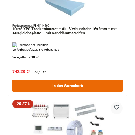
Produktnummer: FBH1114166
10 m² XPS Trockenbauset – Alu-Verbundrohr 16x2mm – mit
Ausgleichsplatte – mit Randdämmstreifen
Versand per Spedition
Verfügbar, Lieferzeit: 3-5 Arbeitstage
Verlegefläche:
10 m²
742,20 €*
853,48 €*
In den Warenkorb
Rabatt
-25.37 %