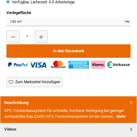
Verfügbar, Lieferzeit: 3-5 Arbeitstage
auswählen
Verlegefläche
Produkt Anzahl: Gib den gewünschten Wert ein oder benutze
In den Warenkorb
Zum Merkzettel hinzufügen
Beschreibung
XPS Trockenbausystem für schnelle, trockene Verlegung bei geringer
Aufbauhöhe Das ZEWO XPS Trockenbausystem ist die clevere…
Mehr
Videos