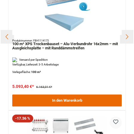
Produktnummer: FBH1114175
100 m² XPS Trockenbauset – Alu-Verbundrohr 16x2mm – mit
Ausgleichsplatte – mit Randdämmstreifen
Versand per Spedition
Verfügbar, Lieferzeit: 3-5 Arbeitstage
Verlegefläche:
100 m²
5.093,40 €*
6.163,01 €*
In den Warenkorb
Rabatt
-17.36 %