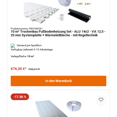
Produktnummer: FBH1640261
10 m² Trockenbau Fußbodenheizung Set - ALU 14x2 - VA 12,5 -
25 mm Systemplatte + Wärmeleitbleche - mit Regeltechnik
Versand per Spedition
Verfügbar, Lieferzeit: 6-10 Arbeitstage
Verlegefläche:
10 m²
676,30 €*
906,24 €*
In den Warenkorb
Rabatt
-17.36 %