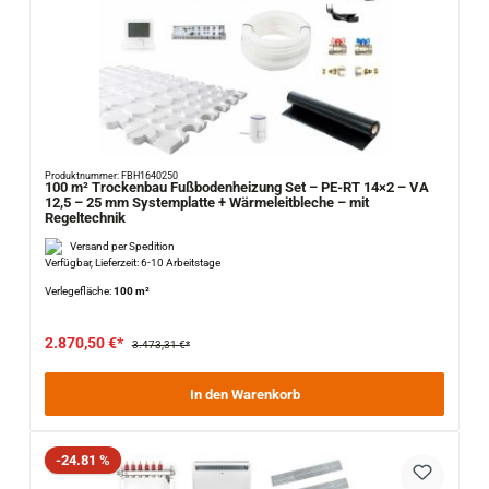
Produktnummer: FBH1640250
100 m² Trockenbau Fußbodenheizung Set – PE-RT 14×2 – VA
12,5 – 25 mm Systemplatte + Wärmeleitbleche – mit
Regeltechnik
Versand per Spedition
Verfügbar, Lieferzeit: 6-10 Arbeitstage
Verlegefläche:
100 m²
2.870,50 €*
3.473,31 €*
In den Warenkorb
Rabatt
-24.81 %