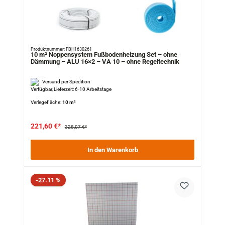
Produktnummer: FBH1630261
10 m² Noppensystem Fußbodenheizung Set – ohne
Dämmung – ALU 16×2 – VA 10 – ohne Regeltechnik
Versand per Spedition
Verfügbar, Lieferzeit: 6-10 Arbeitstage
Verlegefläche:
10 m²
221,60 €*
328,07 €*
In den Warenkorb
Rabatt
-27.11 %