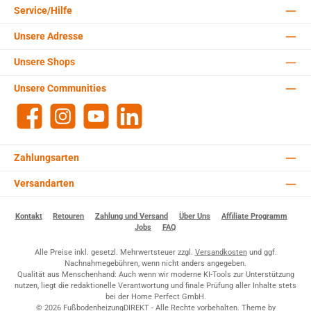
Service/Hilfe
Unsere Adresse
Unsere Shops
Unsere Communities
Facebook
Instagram
YouTube
LinkedIn
Zahlungsarten
Versandarten
Kontakt
Retouren
Zahlung und Versand
Über Uns
Affiliate Programm
Jobs
FAQ
Alle Preise inkl. gesetzl. Mehrwertsteuer zzgl.
Versandkosten
und ggf.
Nachnahmegebühren, wenn nicht anders angegeben.
Qualität aus Menschenhand: Auch wenn wir moderne KI-Tools zur Unterstützung
nutzen, liegt die redaktionelle Verantwortung und finale Prüfung aller Inhalte stets
bei der Home Perfect GmbH.
© 2026 FußbodenheizungDIREKT - Alle Rechte vorbehalten. Theme by