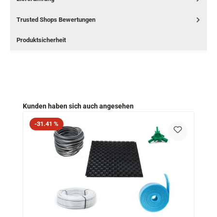
Trusted Shops Bewertungen
Produktsicherheit
Produktgalerie überspringen
Kunden haben sich auch angesehen
Rabatt
-31.41 %