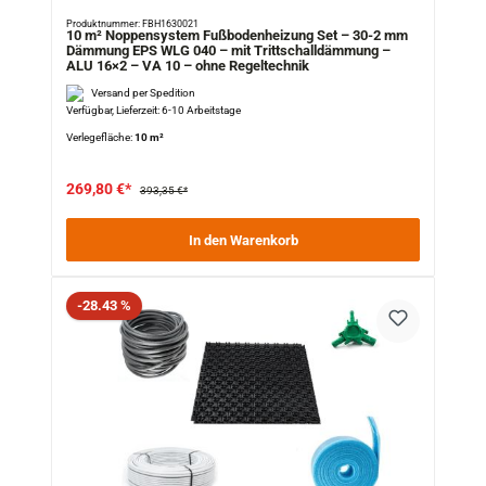
Produktnummer: FBH1630021
10 m² Noppensystem Fußbodenheizung Set – 30-2 mm
Dämmung EPS WLG 040 – mit Trittschalldämmung –
ALU 16×2 – VA 10 – ohne Regeltechnik
Versand per Spedition
Verfügbar, Lieferzeit: 6-10 Arbeitstage
Verlegefläche:
10 m²
269,80 €*
393,35 €*
In den Warenkorb
Rabatt
-28.43 %