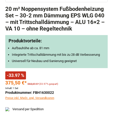
20 m² Noppensystem Fußbodenheizung
Set – 30-2 mm Dämmung EPS WLG 040
– mit Trittschalldämmung – ALU 16×2 –
VA 10 – ohne Regeltechnik
Produktvorteile:
Aufbauhöhe ab ca. 81 mm
Integrierte Trittschalldämmung mit bis zu 28 dB Verbesserung
Universell für Neubau und Sanierung geeignet
-33.97 %
375,50 €*
568,69 €*
(33.97% gespart)
Inhalt:
1 Set
Produktnummer: FBH1630022
Preise inkl. MwSt. zzgl. Versandkosten
Versand per Spedition