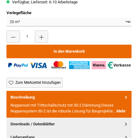
Verfügbar, Lieferzeit: 6-10 Arbeitstage
auswählen
Verlegefläche
Produkt Anzahl: Gib den gewünschten Wert ein oder benutze
In den Warenkorb
Zum Merkzettel hinzufügen
Beschreibung
Noppenset mit Trittschallschutz mit 30-2 Dämmung Dieses
Noppensystem 30-2 ist die robuste Lösung für Bauprojekte…
Mehr
Downloads / Datenblätter
Lieferumfang