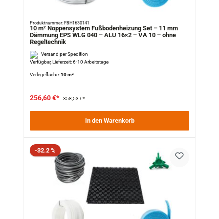
Produktnummer: FBH1630141
10 m² Noppensystem Fußbodenheizung Set – 11 mm
Dämmung EPS WLG 040 – ALU 16×2 – VA 10 – ohne
Regeltechnik
Versand per Spedition
Verfügbar, Lieferzeit: 6-10 Arbeitstage
Verlegefläche:
10 m²
256,60 €*
358,53 €*
In den Warenkorb
Rabatt
-32.2 %