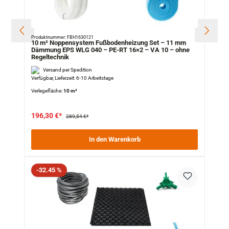
Produktnummer: FBH1630121
10 m² Noppensystem Fußbodenheizung Set – 11 mm
Dämmung EPS WLG 040 – PE-RT 16×2 – VA 10 – ohne
Regeltechnik
Versand per Spedition
Verfügbar, Lieferzeit: 6-10 Arbeitstage
Verlegefläche:
10 m²
196,30 €*
289,54 €*
In den Warenkorb
Rabatt
-32.45 %