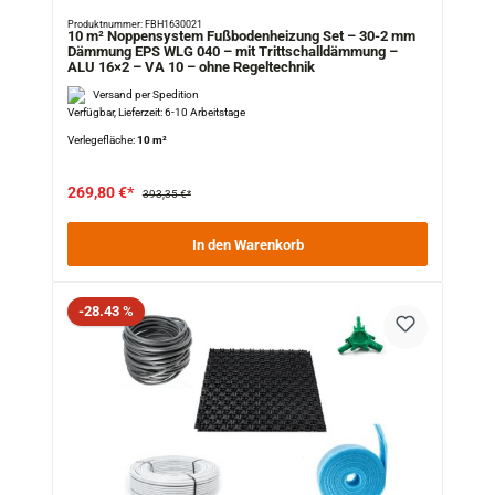
Produktnummer: FBH1630021
10 m² Noppensystem Fußbodenheizung Set – 30-2 mm
Dämmung EPS WLG 040 – mit Trittschalldämmung –
ALU 16×2 – VA 10 – ohne Regeltechnik
Versand per Spedition
Verfügbar, Lieferzeit: 6-10 Arbeitstage
Verlegefläche:
10 m²
269,80 €*
393,35 €*
In den Warenkorb
Rabatt
-28.43 %