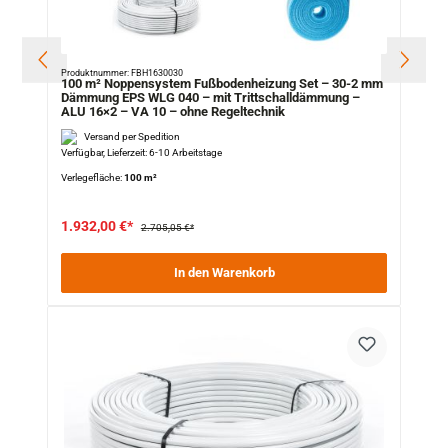
Produktnummer: FBH1630030
100 m² Noppensystem Fußbodenheizung Set – 30-2 mm
Dämmung EPS WLG 040 – mit Trittschalldämmung –
ALU 16×2 – VA 10 – ohne Regeltechnik
Versand per Spedition
Verfügbar, Lieferzeit: 6-10 Arbeitstage
Verlegefläche:
100 m²
1.932,00 €*
2.705,05 €*
In den Warenkorb