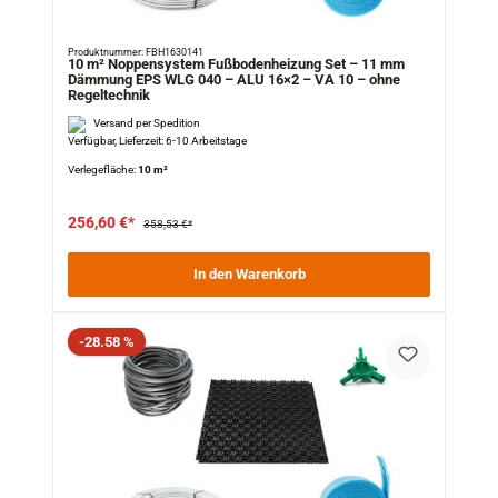
Produktnummer: FBH1630141
10 m² Noppensystem Fußbodenheizung Set – 11 mm
Dämmung EPS WLG 040 – ALU 16×2 – VA 10 – ohne
Regeltechnik
Versand per Spedition
Verfügbar, Lieferzeit: 6-10 Arbeitstage
Verlegefläche:
10 m²
256,60 €*
358,53 €*
In den Warenkorb
Rabatt
-28.58 %