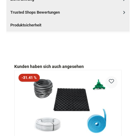
Trusted Shops Bewertungen
Produktsicherheit
Produktgalerie überspringen
Kunden haben sich auch angesehen
Rabatt
-31.41 %