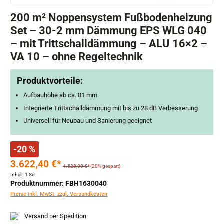
200 m² Noppensystem Fußbodenheizung
Set – 30-2 mm Dämmung EPS WLG 040
– mit Trittschalldämmung – ALU 16×2 –
VA 10 – ohne Regeltechnik
Produktvorteile:
Aufbauhöhe ab ca. 81 mm
Integrierte Trittschalldämmung mit bis zu 28 dB Verbesserung
Universell für Neubau und Sanierung geeignet
-20 %
3.622,40 €*
4.528,00 €*
(20% gespart)
Inhalt:
1 Set
Produktnummer: FBH1630040
Preise inkl. MwSt. zzgl. Versandkosten
Versand per Spedition