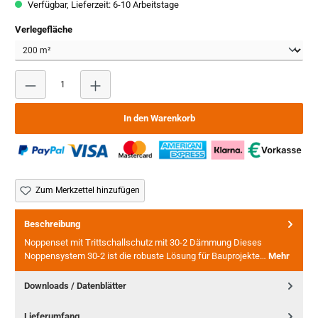
Verfügbar, Lieferzeit: 6-10 Arbeitstage
auswählen
Verlegefläche
Produkt Anzahl: Gib den gewünschten Wert ein oder benutze
In den Warenkorb
Zum Merkzettel hinzufügen
Beschreibung
Noppenset mit Trittschallschutz mit 30-2 Dämmung Dieses
Noppensystem 30-2 ist die robuste Lösung für Bauprojekte…
Mehr
Downloads / Datenblätter
Lieferumfang