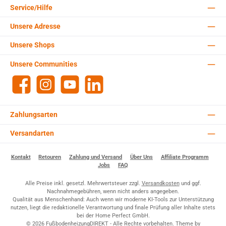
Service/Hilfe
Unsere Adresse
Unsere Shops
Unsere Communities
Facebook
Instagram
YouTube
LinkedIn
Zahlungsarten
Versandarten
Kontakt
Retouren
Zahlung und Versand
Über Uns
Affiliate Programm
Jobs
FAQ
Alle Preise inkl. gesetzl. Mehrwertsteuer zzgl.
Versandkosten
und ggf.
Nachnahmegebühren, wenn nicht anders angegeben.
Qualität aus Menschenhand: Auch wenn wir moderne KI-Tools zur Unterstützung
nutzen, liegt die redaktionelle Verantwortung und finale Prüfung aller Inhalte stets
bei der Home Perfect GmbH.
© 2026 FußbodenheizungDIREKT - Alle Rechte vorbehalten. Theme by