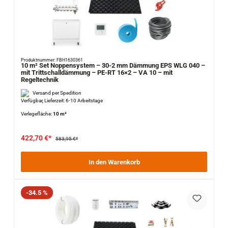
Produktnummer: FBH1630361
10 m² Set Noppensystem – 30-2 mm Dämmung EPS WLG 040 –
mit Trittschalldämmung – PE-RT 16×2 – VA 10 – mit
Regeltechnik
Versand per Spedition
Verfügbar, Lieferzeit: 6-10 Arbeitstage
Verlegefläche:
10 m²
422,70 €*
583,95 €*
In den Warenkorb
Rabatt
-34.5 %