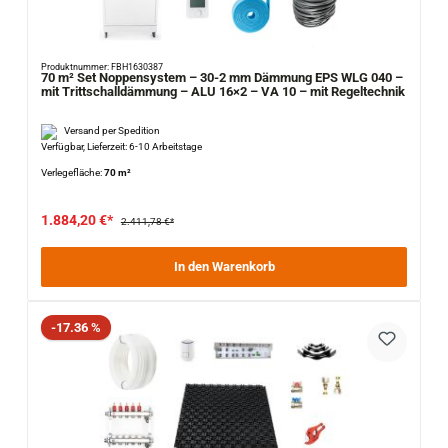
Produktnummer: FBH1630387
70 m² Set Noppensystem – 30-2 mm Dämmung EPS WLG 040 –
mit Trittschalldämmung – ALU 16×2 – VA 10 – mit Regeltechnik
Versand per Spedition
Verfügbar, Lieferzeit: 6-10 Arbeitstage
Verlegefläche:
70 m²
1.884,20 €*
2.411,78 €*
In den Warenkorb
Rabatt
-17.36 %