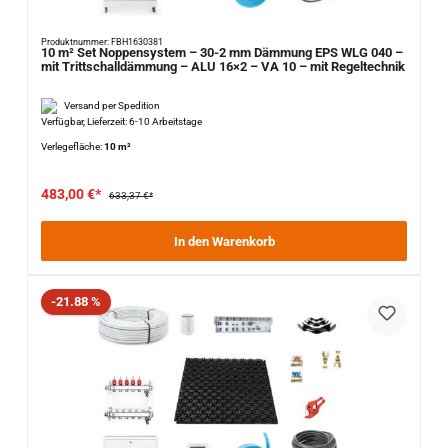
Produktnummer: FBH1630381
10 m² Set Noppensystem – 30-2 mm Dämmung EPS WLG 040 –
mit Trittschalldämmung – ALU 16×2 – VA 10 – mit Regeltechnik
Versand per Spedition
Verfügbar, Lieferzeit: 6-10 Arbeitstage
Verlegefläche:
10 m²
483,00 €*
633,37 €*
In den Warenkorb
Rabatt
-21.88 %