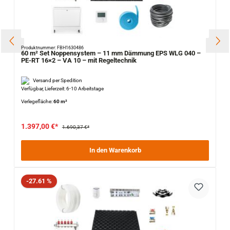
Produktnummer: FBH1630486
60 m² Set Noppensystem – 11 mm Dämmung EPS WLG 040 –
PE-RT 16×2 – VA 10 – mit Regeltechnik
Versand per Spedition
Verfügbar, Lieferzeit: 6-10 Arbeitstage
Verlegefläche:
60 m²
1.397,00 €*
1.690,37 €*
In den Warenkorb
Rabatt
-27.61 %