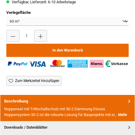
Verfügbar, Lieferzeit: 6-10 Arbeitstage
auswählen
Verlegefläche
Produkt Anzahl: Gib den gewünschten Wert ein oder benutze
In den Warenkorb
Zum Merkzettel hinzufügen
Beschreibung
Noppenset mit Trittschallschutz mit 30-2 Dämmung Dieses
Noppensystem 30-2 ist die robuste Lösung für Bauprojekte mit er…
Mehr
Downloads / Datenblätter