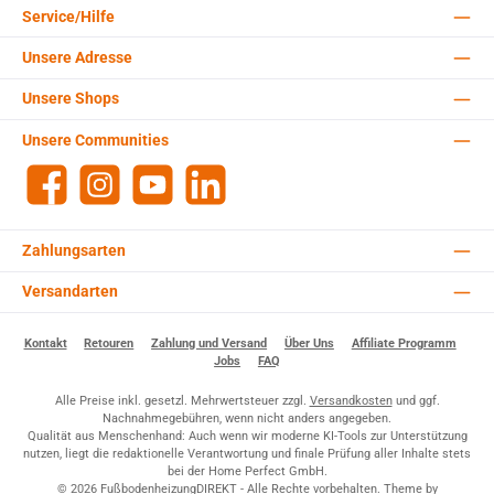
Service/Hilfe
Unsere Adresse
Unsere Shops
Unsere Communities
Facebook
Instagram
YouTube
LinkedIn
Zahlungsarten
Versandarten
Kontakt
Retouren
Zahlung und Versand
Über Uns
Affiliate Programm
Jobs
FAQ
Alle Preise inkl. gesetzl. Mehrwertsteuer zzgl.
Versandkosten
und ggf.
Nachnahmegebühren, wenn nicht anders angegeben.
Qualität aus Menschenhand: Auch wenn wir moderne KI-Tools zur Unterstützung
nutzen, liegt die redaktionelle Verantwortung und finale Prüfung aller Inhalte stets
bei der Home Perfect GmbH.
© 2026 FußbodenheizungDIREKT - Alle Rechte vorbehalten. Theme by