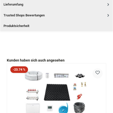
Lieferumfang
Trusted Shops Bewertungen
Produktsicherheit
Produktgalerie überspringen
Kunden haben sich auch angesehen
Rabatt
-23.74 %