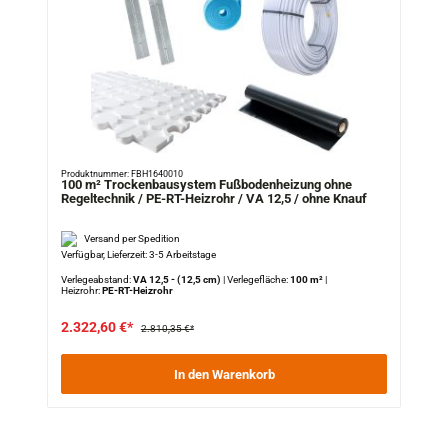
Produktnummer: FBH1640010
100 m² Trockenbausystem Fußbodenheizung ohne
Regeltechnik / PE-RT-Heizrohr / VA 12,5 / ohne Knauf
Versand per Spedition
Verfügbar, Lieferzeit: 3-5 Arbeitstage
Verlegeabstand:
VA 12,5 - (12,5 cm)
|
Verlegefläche:
100 m²
|
Heizrohr:
PE-RT-Heizrohr
2.322,60 €*
2.810,35 €*
In den Warenkorb