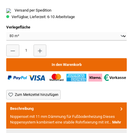
Versand per Spedition
Verfügbar, Lieferzeit: 6-10 Arbeitstage
auswählen
Verlegefläche
Produkt Anzahl: Gib den gewünschten Wert ein oder benutze
In den Warenkorb
Zum Merkzettel hinzufügen
Beschreibung
Noppenset mit 11 mm Dämmung für Fußbodenheizung Dieses
Noppensystem kombiniert eine stabile Rohrfixierung mit int…
Mehr