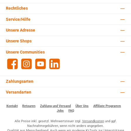
Rechtliches
Service/Hilfe
Unsere Adresse
Unsere Shops
Unsere Communities
Facebook
Instagram
YouTube
LinkedIn
Zahlungsarten
Versandarten
Kontakt
Retouren
Zahlung und Versand
Über Uns
Affiliate Programm
Jobs
FAQ
Alle Preise inkl. gesetzl. Mehrwertsteuer zzgl.
Versandkosten
und ggf.
Nachnahmegebühren, wenn nicht anders angegeben.
Qualität aus Menschenhand: Auch wenn wir moderne KI-Tools zur Unterstützung