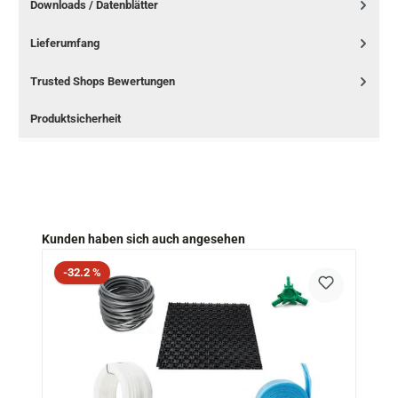
Downloads / Datenblätter
Lieferumfang
Trusted Shops Bewertungen
Produktsicherheit
Produktgalerie überspringen
Kunden haben sich auch angesehen
Rabatt
-32.2 %