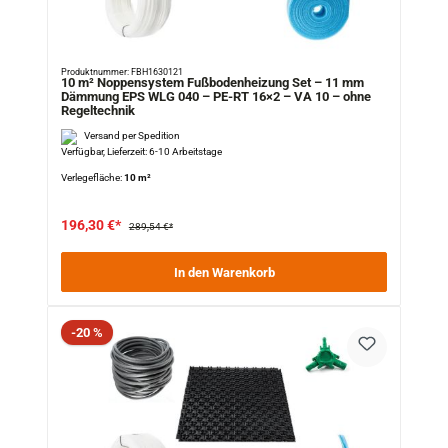
Produktnummer: FBH1630121
10 m² Noppensystem Fußbodenheizung Set – 11 mm
Dämmung EPS WLG 040 – PE-RT 16×2 – VA 10 – ohne
Regeltechnik
Versand per Spedition
Verfügbar, Lieferzeit: 6-10 Arbeitstage
Verlegefläche:
10 m²
196,30 €*
289,54 €*
In den Warenkorb
Rabatt
-20 %