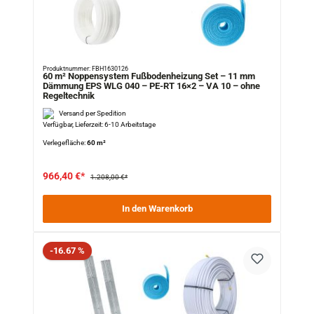
Produktnummer: FBH1630126
60 m² Noppensystem Fußbodenheizung Set – 11 mm
Dämmung EPS WLG 040 – PE-RT 16×2 – VA 10 – ohne
Regeltechnik
Versand per Spedition
Verfügbar, Lieferzeit: 6-10 Arbeitstage
Verlegefläche:
60 m²
966,40 €*
1.208,00 €*
In den Warenkorb
Rabatt
-16.67 %