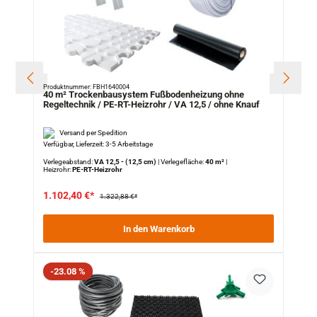
Produktnummer: FBH1640004
40 m² Trockenbausystem Fußbodenheizung ohne
Regeltechnik / PE-RT-Heizrohr / VA 12,5 / ohne Knauf
Versand per Spedition
Verfügbar, Lieferzeit: 3-5 Arbeitstage
Verlegeabstand:
VA 12,5 - (12,5 cm)
|
Verlegefläche:
40 m²
|
Heizrohr:
PE-RT-Heizrohr
1.102,40 €*
1.322,88 €*
In den Warenkorb
Rabatt
-23.08 %