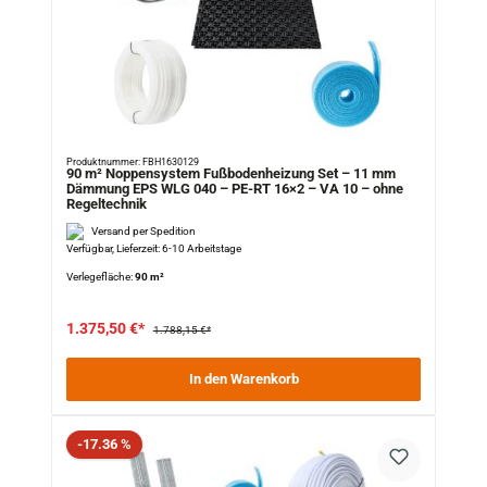
Produktnummer: FBH1630129
90 m² Noppensystem Fußbodenheizung Set – 11 mm
Dämmung EPS WLG 040 – PE-RT 16×2 – VA 10 – ohne
Regeltechnik
Versand per Spedition
Verfügbar, Lieferzeit: 6-10 Arbeitstage
Verlegefläche:
90 m²
1.375,50 €*
1.788,15 €*
In den Warenkorb
Rabatt
-17.36 %