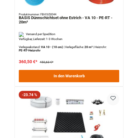
Produktnummer: FBH1650044
BASIS Dünnschichtset ohne Estrich - VA 10 - PE-RT -
20m²
Versand per Spedition
Verfügbar, Lieferzeit: 1-3 Wochen
Verlegeabstand:
VA 10 - (10 cm)
|
Verlegefläche:
20 m²
|
Heizrohr:
PE-RT-Heizrohr
360,50 €*
450,63 €*
In den Warenkorb
Rabatt
-23.74 %