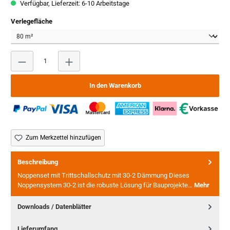
Verfügbar, Lieferzeit: 6-10 Arbeitstage
auswählen
Verlegefläche
Produkt Anzahl: Gib den gewünschten Wert ein oder benutze
In den Warenkorb
Zum Merkzettel hinzufügen
Beschreibung
Noppenset mit Trittschallschutz mit 30-2 Dämmung Dieses
Noppensystem 30-2 ist die robuste Lösung für Bauprojekte…
Mehr
Downloads / Datenblätter
Lieferumfang