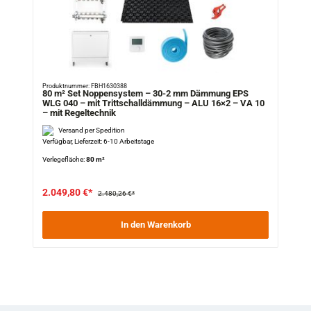
Produktnummer: FBH1630388
80 m² Set Noppensystem – 30-2 mm Dämmung EPS
WLG 040 – mit Trittschalldämmung – ALU 16×2 – VA 10
– mit Regeltechnik
Versand per Spedition
Verfügbar, Lieferzeit: 6-10 Arbeitstage
Verlegefläche:
80 m²
2.049,80 €*
2.480,26 €*
In den Warenkorb