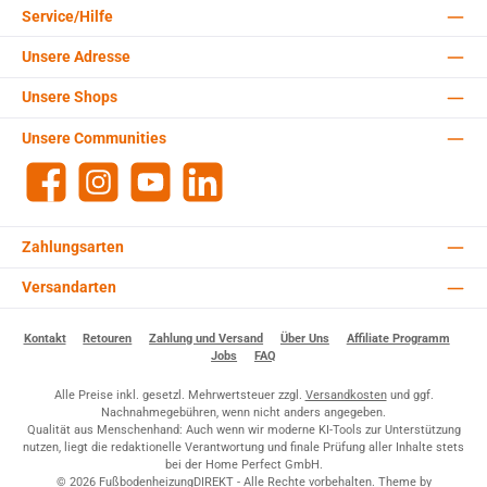
Service/Hilfe
Unsere Adresse
Unsere Shops
Unsere Communities
Facebook
Instagram
YouTube
LinkedIn
Zahlungsarten
Versandarten
Kontakt
Retouren
Zahlung und Versand
Über Uns
Affiliate Programm
Jobs
FAQ
Alle Preise inkl. gesetzl. Mehrwertsteuer zzgl.
Versandkosten
und ggf.
Nachnahmegebühren, wenn nicht anders angegeben.
Qualität aus Menschenhand: Auch wenn wir moderne KI-Tools zur Unterstützung
nutzen, liegt die redaktionelle Verantwortung und finale Prüfung aller Inhalte stets
bei der Home Perfect GmbH.
© 2026 FußbodenheizungDIREKT - Alle Rechte vorbehalten. Theme by