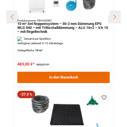
Produktnummer: FBH1630381
10 m² Set Noppensystem – 30-2 mm Dämmung EPS
WLG 040 – mit Trittschalldämmung – ALU 16×2 – VA 10
– mit Regeltechnik
Versand per Spedition
Verfügbar, Lieferzeit: 6-10 Arbeitstage
Verlegefläche:
10 m²
483,00 €*
633,37 €*
In den Warenkorb
Rabatt
-27.3 %