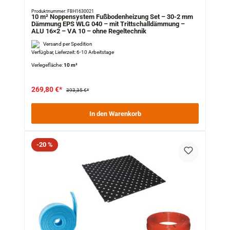
Produktnummer: FBH1630021
10 m² Noppensystem Fußbodenheizung Set – 30-2 mm
Dämmung EPS WLG 040 – mit Trittschalldämmung –
ALU 16×2 – VA 10 – ohne Regeltechnik
Versand per Spedition
Verfügbar, Lieferzeit: 6-10 Arbeitstage
Verlegefläche:
10 m²
269,80 €*
393,35 €*
In den Warenkorb
Rabatt
-20 %