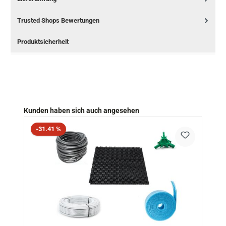
Trusted Shops Bewertungen
Produktsicherheit
Produktgalerie überspringen
Kunden haben sich auch angesehen
Rabatt
-31.41 %