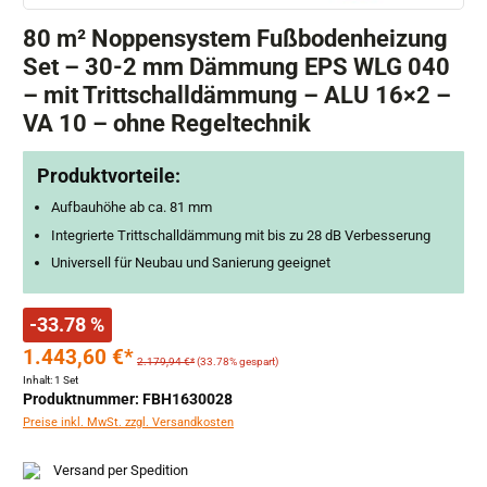
80 m² Noppensystem Fußbodenheizung
Set – 30-2 mm Dämmung EPS WLG 040
– mit Trittschalldämmung – ALU 16×2 –
VA 10 – ohne Regeltechnik
Produktvorteile:
Aufbauhöhe ab ca. 81 mm
Integrierte Trittschalldämmung mit bis zu 28 dB Verbesserung
Universell für Neubau und Sanierung geeignet
-33.78 %
1.443,60 €*
2.179,94 €*
(33.78% gespart)
Inhalt:
1 Set
Produktnummer: FBH1630028
Preise inkl. MwSt. zzgl. Versandkosten
Versand per Spedition