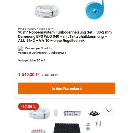
Produktnummer: FBH1630029
90 m² Noppensystem Fußbodenheizung Set – 30-2 mm
Dämmung EPS WLG 040 – mit Trittschalldämmung –
ALU 16×2 – VA 10 – ohne Regeltechnik
Versand per Spedition
Verfügbar, Lieferzeit: 6-10 Arbeitstage
Verlegefläche:
90 m²
1.549,30 €*
2.131,10 €*
In den Warenkorb
Rabatt
-17.36 %