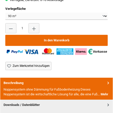
auswählen
Verlegefläche
Produkt Anzahl: Gib den gewünschten Wert ein oder benutze
In den Warenkorb
Zum Merkzettel hinzufügen
Beschreibung
Noppensystem ohne Dämmung für Fußbodenheizung Dieses
Noppensystem ist die wirtschaftliche Lösung für alle, die eine Fuß…
Mehr
Downloads / Datenblätter