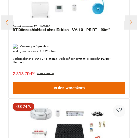
Produktnummer: FBH1650298
RT Dünnschichtset ohne Estrich - VA 10 - PE-RT - 90m²
Versand per Spedition
Verfügbar, Lieferzeit: 1-3 Wochen
Verlegeabstand:
VA 10 - (10 cm)
|
Verlegefläche:
90 m²
|
Heizrohr:
PE-RT-
Heizrohr
2.313,70 €*
3.054,08 €*
In den Warenkorb
Rabatt
-23.74 %