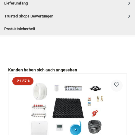
Lieferumfang
Trusted Shops Bewertungen
Produktsicherheit
Produktgalerie überspringen
Kunden haben sich auch angesehen
Rabatt
-21.87 %