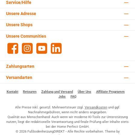
Service/Hilfe
Unsere Adresse
Unsere Shops
Unsere Communities
Facebook
Instagram
YouTube
LinkedIn
Zahlungsarten
Versandarten
Kontakt
Retouren
Zahlung und Versand
Über Uns
Affiliate Programm
Jobs
FAQ
Alle Preise inkl. gesetzl. Mehrwertsteuer zzgl.
Versandkosten
und ggf.
Nachnahmegebühren, wenn nicht anders angegeben.
Qualität aus Menschenhand: Auch wenn wir moderne KI-Tools zur Unterstützung
nutzen, liegt die redaktionelle Verantwortung und finale Prüfung aller Inhalte stets
bei der Home Perfect GmbH.
© 2026 FußbodenheizungDIREKT - Alle Rechte vorbehalten. Theme by