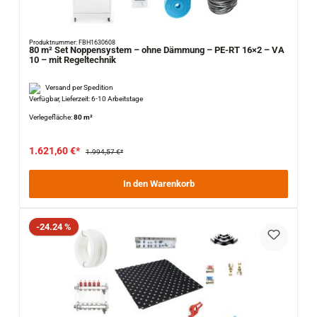
Produktnummer: FBH1630608
80 m² Set Noppensystem – ohne Dämmung – PE-RT 16×2 – VA
10 – mit Regeltechnik
Versand per Spedition
Verfügbar, Lieferzeit: 6-10 Arbeitstage
Verlegefläche:
80 m²
1.621,60 €*
1.994,57 €*
In den Warenkorb
Rabatt
-24.24 %