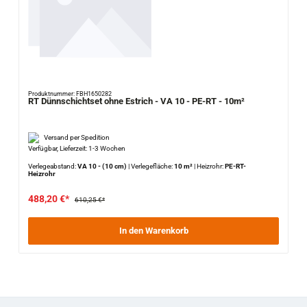
Produktnummer: FBH1650282
RT Dünnschichtset ohne Estrich - VA 10 - PE-RT - 10m²
Versand per Spedition
Verfügbar, Lieferzeit: 1-3 Wochen
Verlegeabstand:
VA 10 - (10 cm)
|
Verlegefläche:
10 m²
|
Heizrohr:
PE-RT-
Heizrohr
488,20 €*
610,25 €*
In den Warenkorb