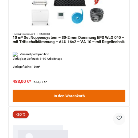
Produktnummer: FBH1630381
10 m² Set Noppensystem – 30-2 mm Dämmung EPS WLG 040 –
mit Trittschalldämmung – ALU 16×2 – VA 10 – mit Regeltechnik
Versand per Spedition
Verfügbar, Lieferzeit: 6-10 Arbeitstage
Verlegefläche:
10 m²
483,00 €*
633,37 €*
In den Warenkorb
Rabatt
-20 %