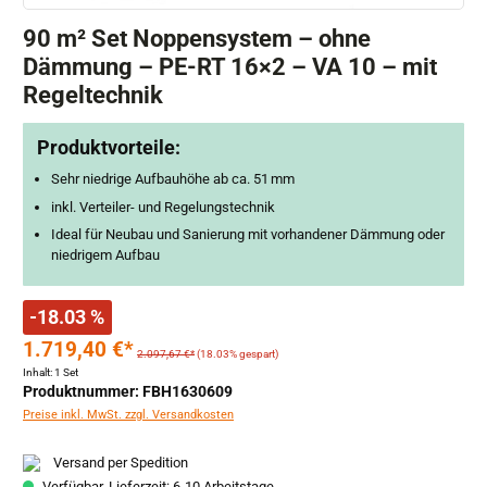
90 m² Set Noppensystem – ohne
Dämmung – PE-RT 16×2 – VA 10 – mit
Regeltechnik
Produktvorteile:
Sehr niedrige Aufbauhöhe ab ca. 51 mm
inkl. Verteiler- und Regelungstechnik
Ideal für Neubau und Sanierung mit vorhandener Dämmung oder
niedrigem Aufbau
-18.03 %
1.719,40 €*
2.097,67 €*
(18.03% gespart)
Inhalt:
1 Set
Produktnummer: FBH1630609
Preise inkl. MwSt. zzgl. Versandkosten
Versand per Spedition
Verfügbar, Lieferzeit: 6-10 Arbeitstage