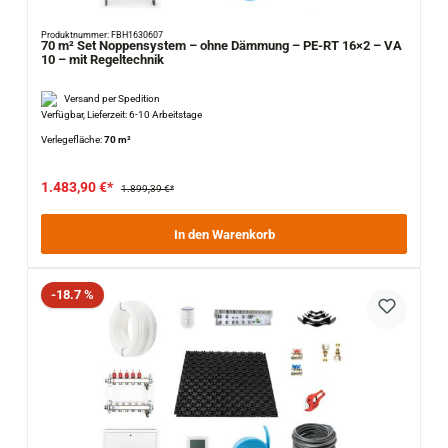
Produktnummer: FBH1630607
70 m² Set Noppensystem – ohne Dämmung – PE-RT 16×2 – VA
10 – mit Regeltechnik
Versand per Spedition
Verfügbar, Lieferzeit: 6-10 Arbeitstage
Verlegefläche:
70 m²
1.483,90 €*
1.899,39 €*
In den Warenkorb
Rabatt
-18.7 %