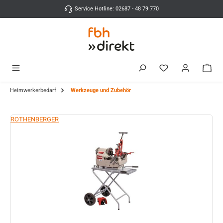
Zum Hauptinhalt springen
Service Hotline: 02687 - 48 79 770
Heimwerkerbedarf
Werkzeuge und Zubehör
Bildergalerie überspringen
ROTHENBERGER