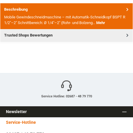
Beschreibung
Mobile Gewindeschneidmaschine – mit Automatik-Schneidkopf BSPT R
1/2″–2″ Schnittbereich: Ø 1/4″–2″ (Rohr- und Bolzeng…
Mehr
Trusted Shops Bewertungen
Service Hotline: 02687 - 48 79 770
Newsletter
Service-Hotline