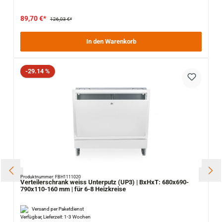
89,70 €*
126,03 €*
In den Warenkorb
Rabatt
-29.14 %
Produktnummer: FBH1111020
Verteilerschrank weiss Unterputz (UP3) | BxHxT: 680x690-
790x110-160 mm | für 6-8 Heizkreise
Versand per Paketdienst
Verfügbar, Lieferzeit: 1-3 Wochen