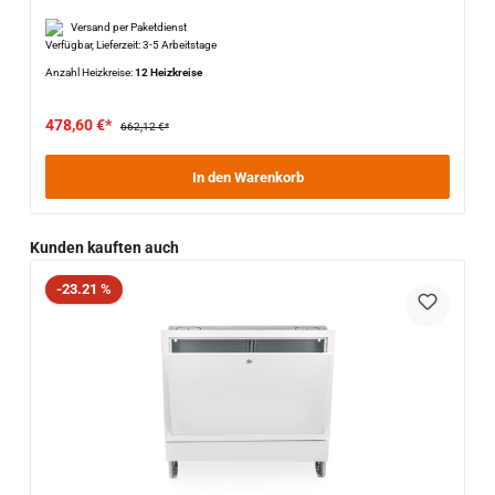
Versand per Paketdienst
Verfügbar, Lieferzeit: 3-5 Arbeitstage
Anzahl Heizkreise:
12 Heizkreise
478,60 €*
662,12 €*
In den Warenkorb
Produktgalerie überspringen
Kunden kauften auch
Rabatt
-23.21 %