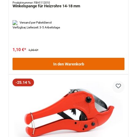
Produktnummer: FBH1112010
Winkelspange für Heizrohre 14-18 mm
Versand per Paketdienst
Verfügbar, Lieferzeit: 3-5 Arbeitstage
1,10 €*
1,99 €*
In den Warenkorb
Rabatt
-25.14 %