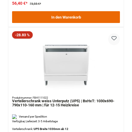
56,40 €*
73,55 €*
In den Warenkorb
Rabatt
-28.83 %
Produktnummer: FBH1111022
Verteilerschrank weiss Unterputz (UP5) | BxHxT: 1030x690-
790x110-160 mm | für 12-15 Heizkreise
Versand per Spedition
Verfügbar, Lieferzeit: 3-5 Arbeitstage
Verteilerschrank:
UP5 Breite 1030mm ab 12