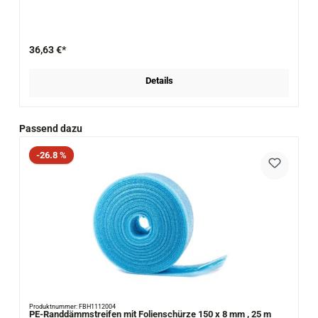
36,63 €*
Details
Produktgalerie überspringen
Passend dazu
Rabatt
-26.8 %
Produktnummer: FBH1112004
PE-Randdämmstreifen mit Folienschürze 150 x 8 mm , 25 m