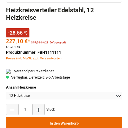
Heizkreisverteiler Edelstahl, 12
Heizkreise
-28.56 %
227,10 €*
317,91 €*
(28.56% gespart)
Inhalt:
1 Stk.
Produktnummer: FBH1111111
Preise inkl. MwSt. zzgl. Versandkosten
Versand per Paketdienst
Verfügbar, Lieferzeit: 3-5 Arbeitstage
auswählen
Anzahl Heizkreise
Produkt Anzahl: Gib den gewünschten Wert ein ode
Stück
In den Warenkorb