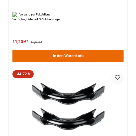
Versand per Paketdienst
Verfügbar, Lieferzeit: 3-5 Arbeitstage
11,20 €*
15,30 €*
In den Warenkorb
Rabatt
-44.72 %