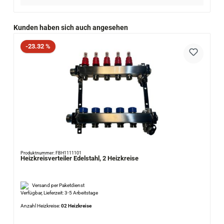
Produktgalerie überspringen
Kunden haben sich auch angesehen
Rabatt
-23.32 %
Produktnummer: FBH1111101
Heizkreisverteiler Edelstahl, 2 Heizkreise
Versand per Paketdienst
Verfügbar, Lieferzeit: 3-5 Arbeitstage
Anzahl Heizkreise:
02 Heizkreise