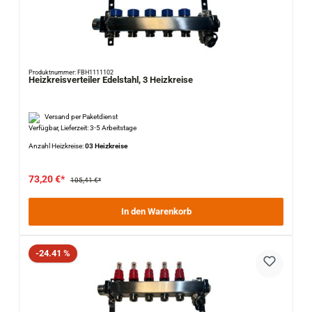
Produktnummer: FBH1111102
Heizkreisverteiler Edelstahl, 3 Heizkreise
Versand per Paketdienst
Verfügbar, Lieferzeit: 3-5 Arbeitstage
Anzahl Heizkreise:
03 Heizkreise
73,20 €*
105,41 €*
In den Warenkorb
Rabatt
-24.41 %