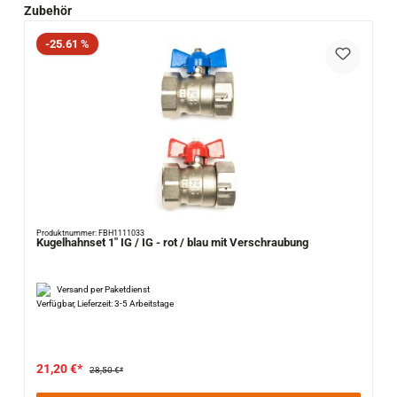
Produktgalerie überspringen
Zubehör
Rabatt
-25.61 %
Produktnummer: FBH1111033
Kugelhahnset 1" IG / IG - rot / blau mit Verschraubung
Versand per Paketdienst
Verfügbar, Lieferzeit: 3-5 Arbeitstage
21,20 €*
28,50 €*