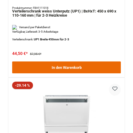
Produktnummer: FBH1111018
Verteilerschrank weiss Unterputz (UP1) | BxHxT: 450 x 690 x
110-160 mm | für 2-3 Heizkreise
Versand per Paketdienst
Verfügbar, Lieferzeit: 3-5 Arbeitstage
Verteilerschrank:
UP1 Breite 450mm für 2-3
44,50 €*
57,95 €*
In den Warenkorb
Rabatt
-29.14 %