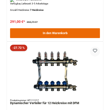
Verfügbar, Lieferzeit: 3-5 Arbeitstage
Anzahl Heizkreise:
7 Heizkreise
291,00 €*
360,79 €*
In den Warenkorb
Rabatt
-27.72 %
Produktnummer: HP1111217
Dynamischer Verteiler für 12 Heizkreise mit DFM