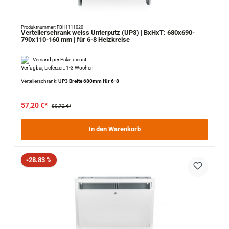
Produktnummer: FBH1111020
Verteilerschrank weiss Unterputz (UP3) | BxHxT: 680x690-
790x110-160 mm | für 6-8 Heizkreise
Versand per Paketdienst
Verfügbar, Lieferzeit: 1-3 Wochen
Verteilerschrank:
UP3 Breite 680mm für 6-8
57,20 €*
80,72 €*
In den Warenkorb
Rabatt
-28.83 %