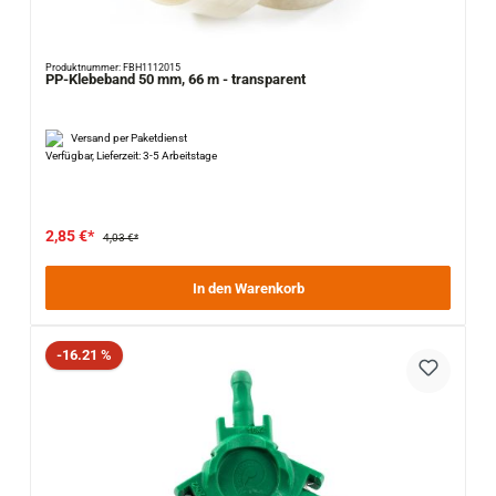
Produktnummer: FBH1112015
PP-Klebeband 50 mm, 66 m - transparent
Versand per Paketdienst
Verfügbar, Lieferzeit: 3-5 Arbeitstage
2,85 €*
4,03 €*
In den Warenkorb
Rabatt
-16.21 %