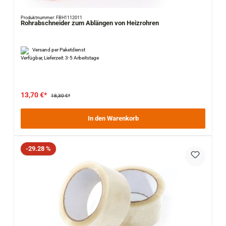
Produktnummer: FBH1112011
Rohrabschneider zum Ablängen von Heizrohren
Versand per Paketdienst
Verfügbar, Lieferzeit: 3-5 Arbeitstage
13,70 €*
18,30 €*
In den Warenkorb
Rabatt
-29.28 %