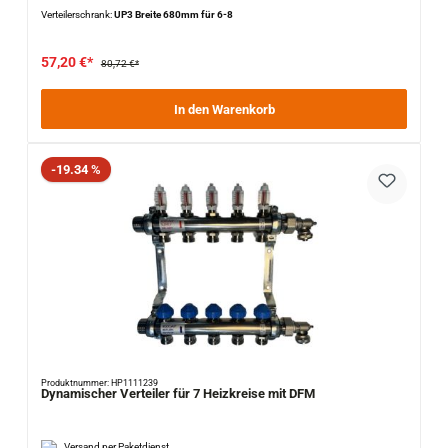
Verteilerschrank:
UP3 Breite 680mm für 6-8
57,20 €*
80,72 €*
In den Warenkorb
Rabatt
-19.34 %
Produktnummer: HP1111239
Dynamischer Verteiler für 7 Heizkreise mit DFM
Versand per Paketdienst