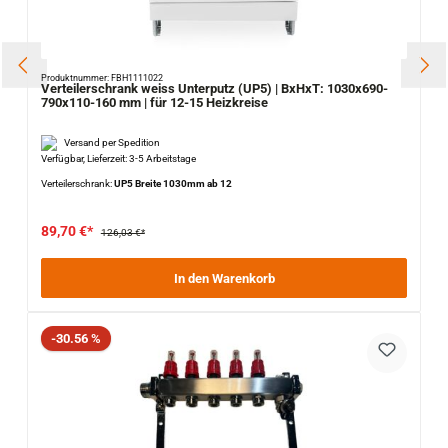
Produktnummer: FBH1111022
Verteilerschrank weiss Unterputz (UP5) | BxHxT: 1030x690-
790x110-160 mm | für 12-15 Heizkreise
Versand per Spedition
Verfügbar, Lieferzeit: 3-5 Arbeitstage
Verteilerschrank:
UP5 Breite 1030mm ab 12
89,70 €*
126,03 €*
In den Warenkorb
Rabatt
-30.56 %