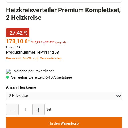
Heizkreisverteiler Premium Komplettset,
2 Heizkreise
-27.42 %
178,10 €*
245,37 €*
(27.42% gespart)
Inhalt:
1 Stk.
Produktnummer: HP1111253
Preise inkl. MwSt. zzgl. Versandkosten
Versand per Paketdienst
Verfügbar, Lieferzeit: 6-10 Arbeitstage
auswählen
Anzahl Heizkreise
Produkt Anzahl: Gib den gewünschten Wert ein oder b
Set
In den Warenkorb