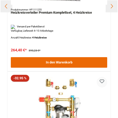
Produktnummer: HP1111255
Heizkreisverteiler Premium Komplettset, 4 Heizkreise
Versand per Paketdienst
Verfügbar, Lieferzeit: 6-10 Arbeitstage
Anzahl Heizkreise:
4 Heizkreise
264,40 €*
390,23 €*
In den Warenkorb
Rabatt
-32.95 %