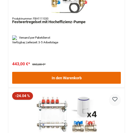
Produktnummer: FBH1111030
Festwertregelset mit Hocheffizienz-Pumpe
Versand per Paketdienst
Verfügbar, Lieferzeit: 3-5 Arbeitstage
443,00 €*
660,68 €*
In den Warenkorb
Rabatt
-24.04 %