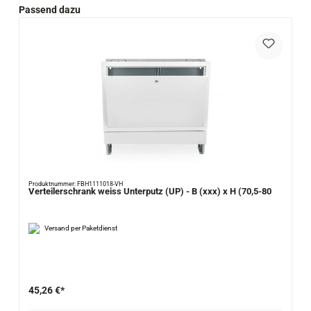
Produktgalerie überspringen
Passend dazu
Produktnummer: FBH1111018-VH
Verteilerschrank weiss Unterputz (UP) - B (xxx) x H (70,5-80
Versand per Paketdienst
45,26 €*