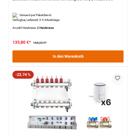
Versand per Paketdienst
Verfügbar, Lieferzeit: 3-5 Arbeitstage
Anzahl Heizkreise:
2 Heizkreise
133,80 €*
168,20 €*
In den Warenkorb
Rabatt
-22.74 %