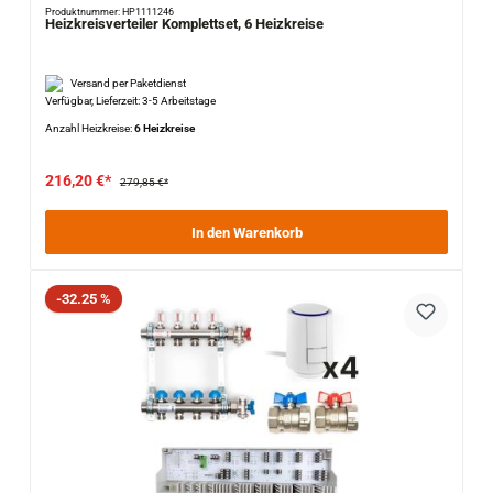
Produktnummer: HP1111246
Heizkreisverteiler Komplettset, 6 Heizkreise
Versand per Paketdienst
Verfügbar, Lieferzeit: 3-5 Arbeitstage
Anzahl Heizkreise:
6 Heizkreise
216,20 €*
279,85 €*
In den Warenkorb
Rabatt
-32.25 %