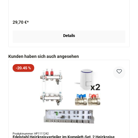
29,70 €*
Details
Produktgalerie überspringen
Kunden haben sich auch angesehen
Rabatt
-20.45 %
Produktnummer: HP1111242
Edelstahl Heizkreisverteiler im Komplett-Set, 2 Heizkreise