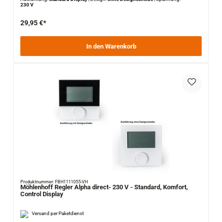
230 V
29,95 €*
In den Warenkorb
Produktnummer: FBH1111055-VH
Möhlenhoff Regler Alpha direct- 230 V - Standard, Komfort,
Control Display
Versand per Paketdienst