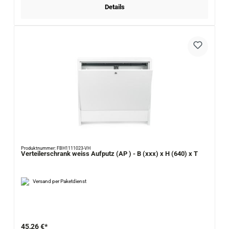
Details
Produktnummer: FBH1111023-VH
Verteilerschrank weiss Aufputz (AP ) - B (xxx) x H (640) x T
Versand per Paketdienst
45,26 €*