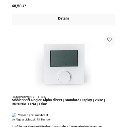
48,50 €*
Details
Produktnummer: FBH1111057
Möhlenhoff Regler Alpha direct | Standard Display | 230V |
RD20203-11N4 | Triac
Versand per Paketdienst
Verfügbar, Lieferzeit: 48 Stunden
Ausführung:
Standard Display
|
Design:
ohne Designscheibe
|
Spannung: