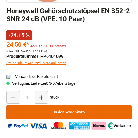
Honeywell Gehörschutzstöpsel EN 352-2
SNR 24 dB (VPE: 10 Paar)
-24.15 %
24,50 €*
32,30 €*
(24.15% gespart)
Inhalt:
10 Paa
(2,45 €* / 1 Paa)
Produktnummer: HP6101099
Preise inkl. MwSt. zzgl. Versandkosten
Versand per Paketdienst
Verfügbar, Lieferzeit: 3-5 Arbeitstage
Produkt Anzahl: Gib den gewünschten Wert ein ode
Stück
In den Warenkorb