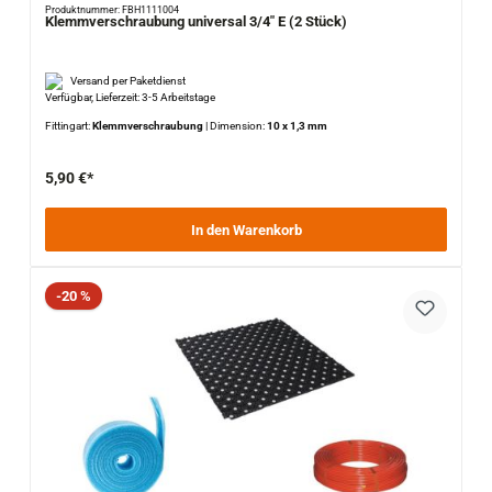
Produktnummer: FBH1111004
Klemmverschraubung universal 3/4" E (2 Stück)
Versand per Paketdienst
Verfügbar, Lieferzeit: 3-5 Arbeitstage
Fittingart:
Klemmverschraubung
|
Dimension:
10 x 1,3 mm
5,90 €*
In den Warenkorb
Rabatt
-20 %