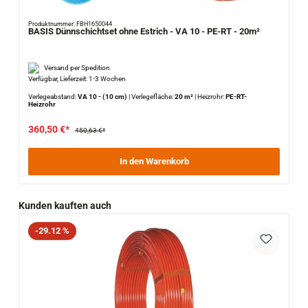
Produktnummer: FBH1650044
BASIS Dünnschichtset ohne Estrich - VA 10 - PE-RT - 20m²
Versand per Spedition
Verfügbar, Lieferzeit: 1-3 Wochen
Verlegeabstand:
VA 10 - (10 cm)
|
Verlegefläche:
20 m²
|
Heizrohr:
PE-RT-
Heizrohr
360,50 €*
450,63 €*
In den Warenkorb
Produktgalerie überspringen
Kunden kauften auch
Rabatt
-29.12 %