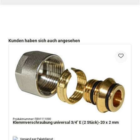
Produktgalerie überspringen
Kunden haben sich auch angesehen
Produktnummer: FBH1111090
Klemmverschraubung universal 3/4" E (2 Stück)-20 x 2 mm
Versand per Paketdienst