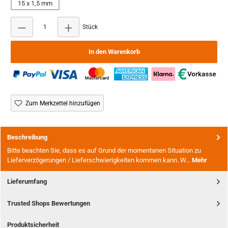
15 x 1,5 mm
Produkt Anzahl: Gib den gewünschten Wert ein ode
Stück
In den Warenkorb
Zum Merkzettel hinzufügen
Beschreibung
Bitte beachten Sie, dass es auf Grund der momentanen Situation zu
Lieferverzögerungen / Lieferschwierigkeiten kommen kann. W…
Mehr
Lieferumfang
Trusted Shops Bewertungen
Produktsicherheit