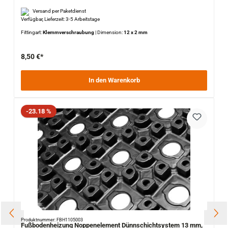
Versand per Paketdienst
Verfügbar, Lieferzeit: 3-5 Arbeitstage
Fittingart:
Klemmverschraubung
|
Dimension:
12 x 2 mm
8,50 €*
In den Warenkorb
Rabatt
-23.18 %
Produktnummer: FBH1105003
Fußbodenheizung Noppenelement Dünnschichtsystem 13 mm,