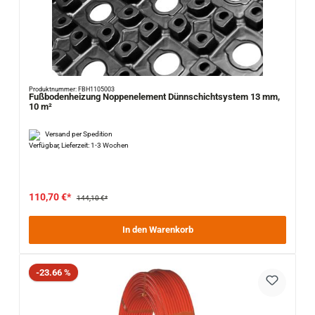
Produktnummer: FBH1105003
Fußbodenheizung Noppenelement Dünnschichtsystem 13 mm,
10 m²
Versand per Spedition
Verfügbar, Lieferzeit: 1-3 Wochen
110,70 €*
144,10 €*
In den Warenkorb
Rabatt
-23.66 %