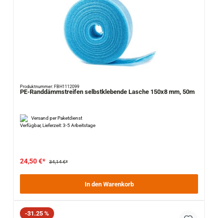
Produktnummer: FBH1112099
PE-Randdämmstreifen selbstklebende Lasche 150x8 mm, 50m
Versand per Paketdienst
Verfügbar, Lieferzeit: 3-5 Arbeitstage
24,50 €*
34,14 €*
In den Warenkorb
Rabatt
-31.25 %