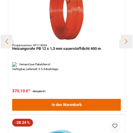
Produktnummer: HP1118004
Heizungsrohr PB 12 x 1,3 mm sauerstoffdicht 400 m
Versand per Paketdienst
Verfügbar, Lieferzeit: 3-5 Arbeitstage
370,10 €*
484,80 €*
In den Warenkorb
Rabatt
-28.24 %