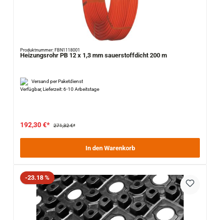
Produktnummer: FBN1118001
Heizungsrohr PB 12 x 1,3 mm sauerstoffdicht 200 m
Versand per Paketdienst
Verfügbar, Lieferzeit: 6-10 Arbeitstage
192,30 €*
271,32 €*
In den Warenkorb
Rabatt
-23.18 %