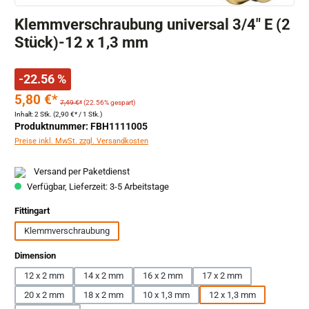
Klemmverschraubung universal 3/4" E (2
Stück)-12 x 1,3 mm
-22.56 %
5,80 €*
7,49 €*
(22.56% gespart)
Inhalt:
2 Stk.
(2,90 €* / 1 Stk.)
Produktnummer: FBH1111005
Preise inkl. MwSt. zzgl. Versandkosten
Versand per Paketdienst
Verfügbar, Lieferzeit: 3-5 Arbeitstage
auswählen
Fittingart
Klemmverschraubung
auswählen
Dimension
12 x 2 mm
14 x 2 mm
16 x 2 mm
17 x 2 mm
20 x 2 mm
18 x 2 mm
10 x 1,3 mm
12 x 1,3 mm