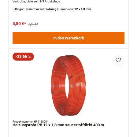
Verfügbar, Lieferzeit: 3-5 Arbeitstage
Fittingart:
Klemmverschraubung
|
Dimension:
12 x 1,3 mm
5,80 €*
7,49 €*
In den Warenkorb
Rabatt
-23.66 %
Produktnummer: HP1118004
Heizungsrohr PB 12 x 1,3 mm sauerstoffdicht 400 m