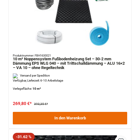
Produktnummer: FBH1630021
10 m² Noppensystem Fußbodenheizung Set – 30-2 mm
Dämmung EPS WLG 040 – mit Trittschalldämmung – ALU 16×2
– VA 10 – ohne Regeltechnik
Versand per Spedition
Verfügbar, Lieferzeit: 6-10 Arbeitstage
Verlegefläche:
10 m²
269,80 €*
393,35 €*
In den Warenkorb
Rabatt
-31.62 %