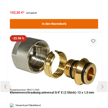
192,30 €*
271,32 €*
In den Warenkorb
Rabatt
-22.56 %
Produktnummer: FBH1111005
Klemmverschraubung universal 3/4" E (2 Stück)-12 x 1,3 mm
Versand per Paketdienst