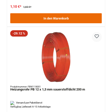
1,10 €*
1,60 €*
In den Warenkorb
Rabatt
-29.12 %
Produktnummer: FBN1118001
Heizungsrohr PB 12 x 1,3 mm sauerstoffdicht 200 m
Versand per Paketdienst
Verfügbar, Lieferzeit: 6-10 Arbeitstage