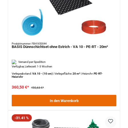
Produktnummer: FBH1650044
BASIS Dünnschichtset ohne Estrich - VA 10 - PE-RT - 20m²
Versand per Spedition
Verfügbar, Lieferzeit: 1-3 Wochen
Verlegeabstand:
VA 10 - (10 cm)
|
Verlegefläche:
20 m²
|
Heizrohr:
PE-RT-
Heizrohr
360,50 €*
450,63 €*
In den Warenkorb
Rabatt
-31.41 %