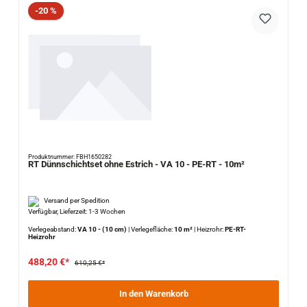
Rabatt
-20 %
Produktnummer: FBH1650282
RT Dünnschichtset ohne Estrich - VA 10 - PE-RT - 10m²
Versand per Spedition
Verfügbar, Lieferzeit: 1-3 Wochen
Verlegeabstand:
VA 10 - (10 cm)
|
Verlegefläche:
10 m²
|
Heizrohr:
PE-RT-
Heizrohr
488,20 €*
610,25 €*
In den Warenkorb