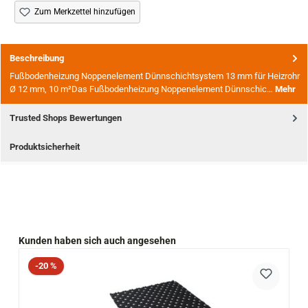
Zum Merkzettel hinzufügen
Beschreibung
Fußbodenheizung Noppenelement Dünnschichtsystem 13 mm für Heizrohr
Ø 12 mm, 10 m²Das Fußbodenheizung Noppenelement Dünnschic…
Mehr
Trusted Shops Bewertungen
Produktsicherheit
Produktgalerie überspringen
Kunden haben sich auch angesehen
Rabatt
-20 %