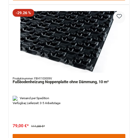
Rabatt
-29.26 %
Produktnummer: FBH1103009V
Fußbodenheizung Noppenplatte ohne Dämmung, 10 m²
Versand per Spedition
Verfügbar, Lieferzeit: 3-5 Arbeitstage
79,00 €*
111,68 €*