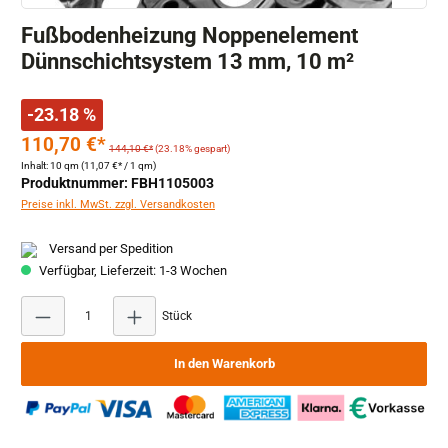
Fußbodenheizung Noppenelement
Dünnschichtsystem 13 mm, 10 m²
-23.18 %
110,70 €*
144,10 €*
(23.18% gespart)
Inhalt:
10 qm
(11,07 €* / 1 qm)
Produktnummer: FBH1105003
Preise inkl. MwSt. zzgl. Versandkosten
Versand per Spedition
Verfügbar, Lieferzeit: 1-3 Wochen
Produkt Anzahl: Gib den gewünschten Wert ein ode
Stück
In den Warenkorb