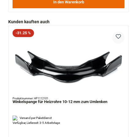
In den Warenkorb
Produktgalerie überspringen
Kunden kauften auch
Rabatt
-31.25 %
Produktnummer: HP1112101
Winkelspange für Heizrohre 10-12 mm zum Umlenken
Versand per Paketdienst
Verfügbar, Lieferzeit: 3-5 Arbeitstage