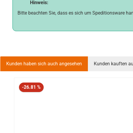
Hinweis:
Bitte beachten Sie, dass es sich um Speditionsware han
Kunden haben sich auch angesehen
Kunden kauften a
Produktgalerie überspringen
Rabatt
-26.81 %