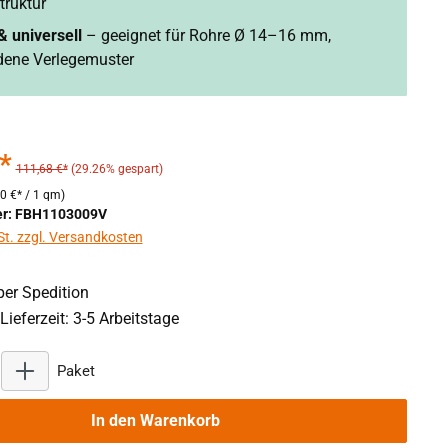
ruktur
& universell
– geeignet für Rohre Ø 14–16 mm,
dene Verlegemuster
*
111,68 €*
(29.26% gespart)
90 €* / 1 qm)
r: FBH1103009V
St. zzgl. Versandkosten
er Spedition
Lieferzeit: 3-5 Arbeitstage
Produkt Anzahl: Gib den gewünschten Wert ein oder benu
Paket
In den Warenkorb