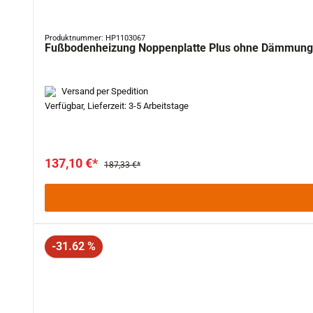
Produktnummer: HP1103067
Fußbodenheizung Noppenplatte Plus ohne Dämmung,
Versand per Spedition
Verfügbar, Lieferzeit: 3-5 Arbeitstage
137,10 €*
187,33 €*
Rabatt
-31.62 %