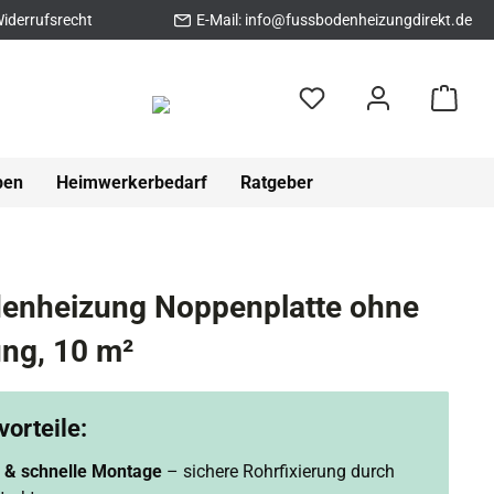
iderrufsrecht
E-Mail:
info@fussbodenheizungdirekt.de
pen
Heimwerkerbedarf
Ratgeber
enheizung Noppenplatte ohne
g, 10 m²
orteile:
 & schnelle Montage
– sichere Rohrfixierung durch