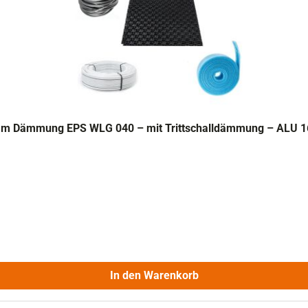
nsystem Fußbodenheizung Set – 30-2 mm Dämmung EPS WLG 040 – mit Trittschalldämm
In den Warenkorb