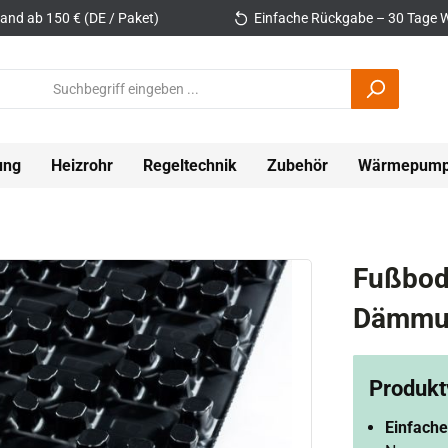
and ab 150 € (DE / Paket)
Einfache Rückgabe – 30 Tage W
ung
Heizrohr
Regeltechnik
Zubehör
Wärmepum
Fußbod
Dämmun
Produktv
Einfache