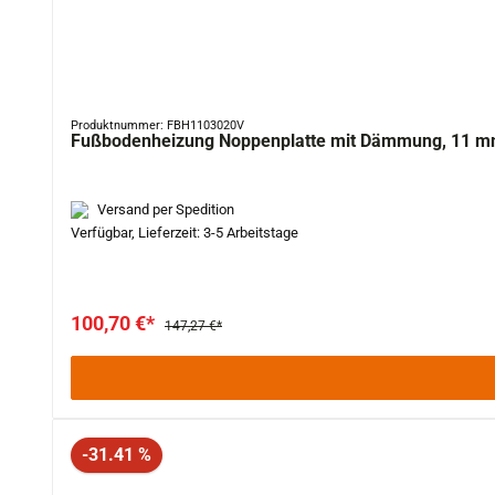
Produktnummer: FBH1103020V
Fußbodenheizung Noppenplatte mit Dämmung, 11 mm
Versand per Spedition
Verfügbar, Lieferzeit: 3-5 Arbeitstage
100,70 €*
147,27 €*
Rabatt
-31.41 %