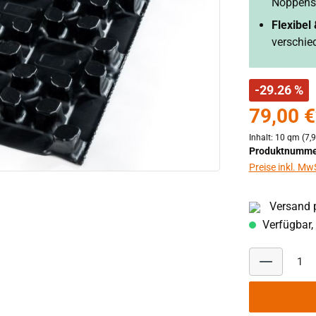
Noppenst
Flexibel 
verschie
-29.26 %
79,00 €
Inhalt:
10 qm
(7,
Produktnumme
Preise inkl. Mw
Versand p
Verfügbar, 