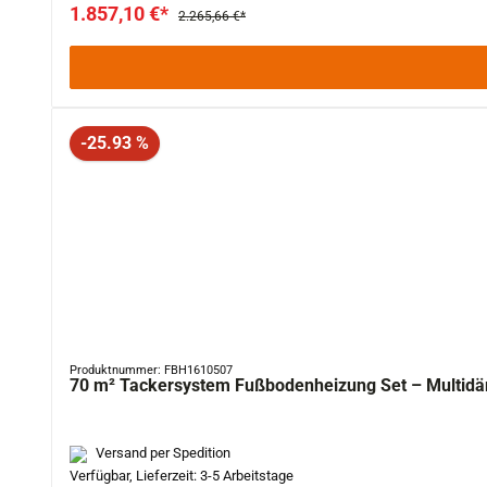
1.857,10 €*
2.265,66 €*
Rabatt
-25.93 %
Produktnummer: FBH1610507
70 m² Tackersystem Fußbodenheizung Set – Multidä
Versand per Spedition
Verfügbar, Lieferzeit: 3-5 Arbeitstage