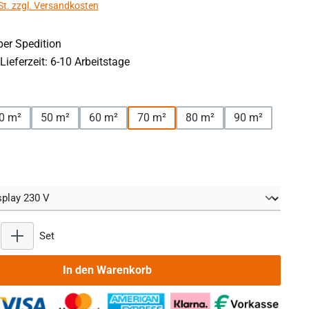
St. zzgl. Versandkosten
er Spedition
Lieferzeit: 6-10 Arbeitstage
en
0 m²
50 m²
60 m²
70 m²
80 m²
90 m²
hlen
Produkt Anzahl: Gib den gewünschten Wert ein oder benutz
Set
In den Warenkorb