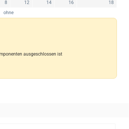
8
12
14
16
18
ohne
omponenten ausgeschlossen ist