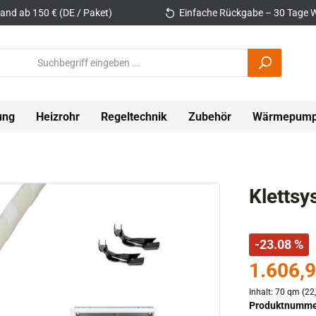
and ab 150 € (DE / Paket)
Einfache Rückgabe – 30 Tage W
ung
Heizrohr
Regeltechnik
Zubehör
Wärmepum
Klettsy
-23.08 %
1.606,9
Inhalt:
70 qm
(22
Produktnumme