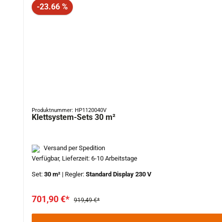
Rabatt
-23.66 %
Produktnummer: HP1120040V
Klettsystem-Sets 30 m²
Versand per Spedition
Verfügbar, Lieferzeit: 6-10 Arbeitstage
Set:
30 m²
|
Regler:
Standard Display 230 V
701,90 €*
919,49 €*