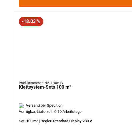
Rabatt
-18.03 %
Produktnummer: HP1120047V
Klettsystem-Sets 100 m²
Versand per Spedition
Verfügbar, Lieferzeit: 6-10 Arbeitstage
Set:
100 m²
|
Regler:
Standard Display 230 V