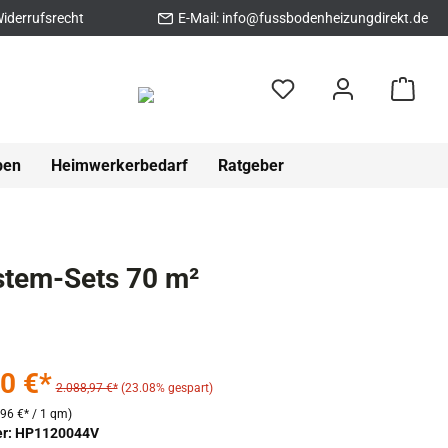
iderrufsrecht
E-Mail:
info@fussbodenheizungdirekt.de
pen
Heimwerkerbedarf
Ratgeber
stem-Sets 70 m²
0 €*
2.088,97 €*
(23.08% gespart)
,96 €* / 1 qm)
r: HP1120044V