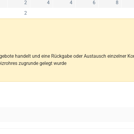
2
4
4
6
8
2
Angebote handelt und eine Rückgabe oder Austausch einzelner K
izrohres zugrunde gelegt wurde