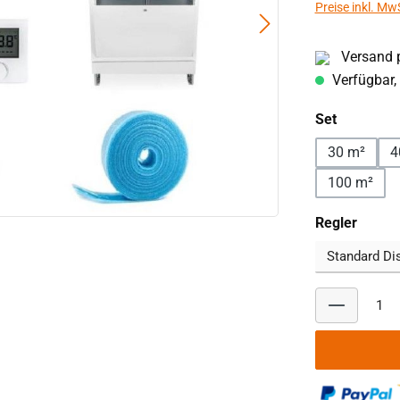
Preise inkl. Mw
Versand p
Verfügbar, 
auswähl
Set
30 m²
4
100 m²
auswä
Regler