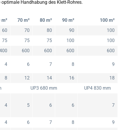
 optimale Handhabung des Klett-Rohres.
 m²
70 m²
80 m²
90 m²
100 m²
60
70
80
90
100
75
75
75
100
100
400
600
600
600
600
4
6
7
8
9
8
12
14
16
18
m
UP3 680 mm
UP4 830 mm
4
5
6
6
7
4
6
7
8
9