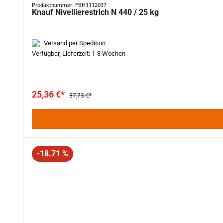
Produktnummer: FBH1112037
Knauf Nivellierestrich N 440 / 25 kg
Versand per Spedition
Verfügbar, Lieferzeit: 1-3 Wochen
25,36 €*
37,73 €*
Rabatt
-18.71 %