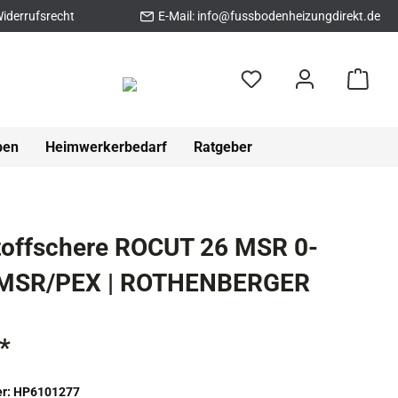
iderrufsrecht
E-Mail:
info@fussbodenheizungdirekt.de
pen
Heimwerkerbedarf
Ratgeber
toffschere ROCUT 26 MSR 0-
MSR/PEX | ROTHENBERGER
*
r: HP6101277