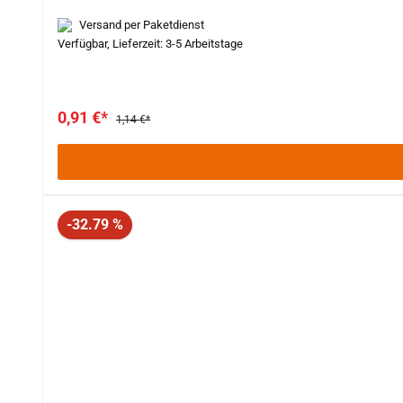
Versand per Paketdienst
Verfügbar, Lieferzeit: 3-5 Arbeitstage
0,91 €*
1,14 €*
Rabatt
-32.79 %