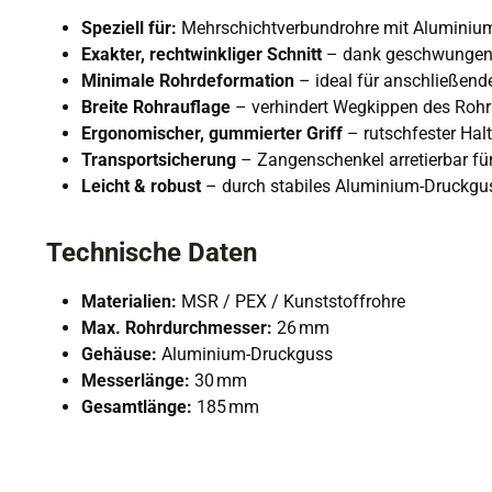
Speziell für:
Mehrschichtverbundrohre mit Aluminium
Exakter, rechtwinkliger Schnitt
– dank geschwungener
Minimale Rohrdeformation
– ideal für anschließend
Breite Rohrauflage
– verhindert Wegkippen des Rohr
Ergonomischer, gummierter Griff
– rutschfester Halt
Transportsicherung
– Zangenschenkel arretierbar fü
Leicht & robust
– durch stabiles Aluminium-Druckg
Technische Daten
Materialien:
MSR / PEX / Kunststoffrohre
Max. Rohrdurchmesser:
26 mm
Gehäuse:
Aluminium-Druckguss
Messerlänge:
30 mm
Gesamtlänge:
185 mm