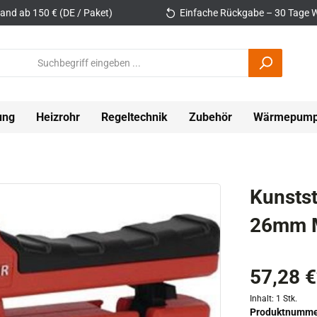
and ab 150 € (DE / Paket)
Einfache Rückgabe – 30 Tage W
ung
Heizrohr
Regeltechnik
Zubehör
Wärmepum
Kunsts
26mm 
57,28 €
Inhalt:
1 Stk.
Produktnumme