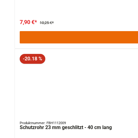
7,90 €*
10,25 €*
Rabatt
-20.18 %
Produktnummer: FBH1112009
Schutzrohr 23 mm geschlitzt - 40 cm lang