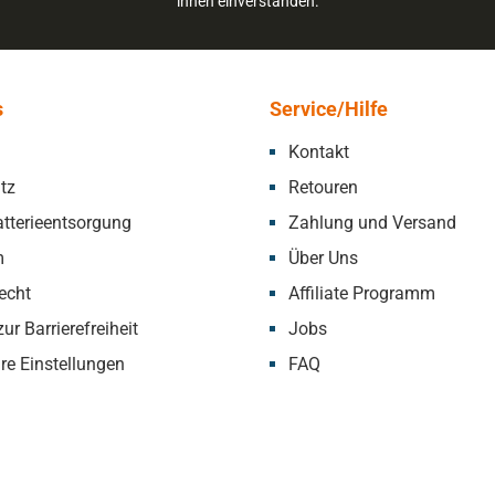
ihnen einverstanden.
s
Service/Hilfe
Kontakt
tz
Retouren
tterieentsorgung
Zahlung und Versand
m
Über Uns
echt
Affiliate Programm
ur Barrierefreiheit
Jobs
re Einstellungen
FAQ