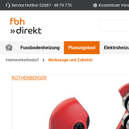
Service Hotline: 02687 - 48 79 770
Kostenloser Vers
 Hauptinhalt springen
Zur Suche springen
Zur Hauptnavigation springen
Fussbodenheizung
Planungstool
Elektroheiz
Heimwerkerbedarf
Werkzeuge und Zubehör
Bildergalerie überspringen
ROTHENBERGER