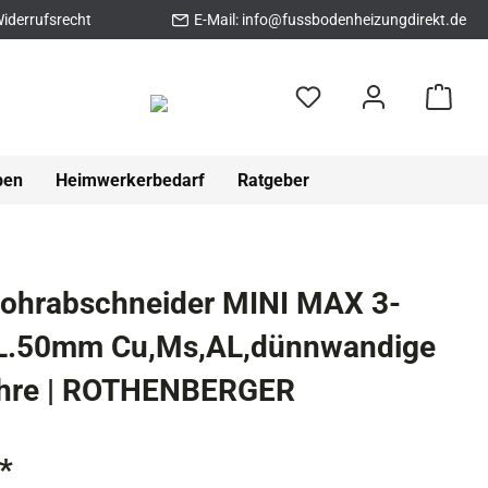
iderrufsrecht
E-Mail:
info@fussbodenheizungdirekt.de
pen
Heimwerkerbedarf
Ratgeber
rohrabschneider MINI MAX 3-
.50mm Cu,Ms,AL,dünnwandige
ohre | ROTHENBERGER
*