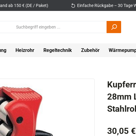
and ab 150 € (DE / Paket)
Einfache Rückgabe – 30 Tage W
ung
Heizrohr
Regeltechnik
Zubehör
Wärmepum
Kupfer
28mm L
Stahlr
30,05 €