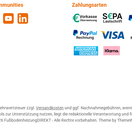
mmunities
Zahlungsarten
gram
YouTube
LinkedIn
Vorkasse, SEPA-Lastschrift, 
PayPal Rechnung, VISA, Mas
American Express, Klarna
 Mehrwertsteuer zzgl.
Versandkosten
und ggf. Nachnahmegebühren, wenn 
zur Unterstützung nutzen, liegt die redaktionelle Verantwortung und fi
6 FußbodenheizungDIREKT - Alle Rechte vorbehalten. Theme by
Theme